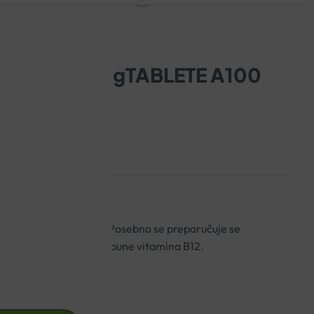
IN B12 100µgTABLETE A100
azi u obliku tableta. Posebno se preporučuje se
radi svakodnevne nadopune vitamina B12.
osnog sustava.