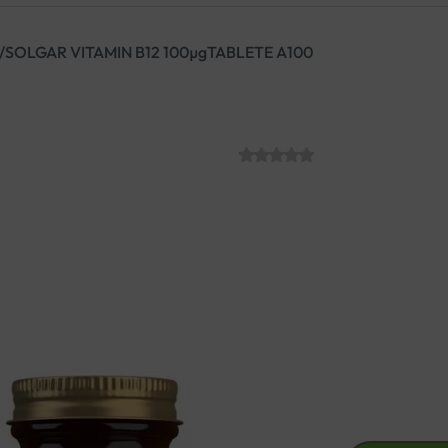
/
SOLGAR VITAMIN B12 100µgTABLETE A100
SOLGAR VITAM
SKU:
C007542
€
12.26
SOLGAR Vitamin B12 100µg dol
veganima i vegetarijancima 
Za zdravlje živčanog i imun