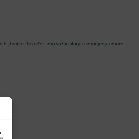
rvnih stanica. Također, ima važnu ulogu u smanjenju umora
a
oj