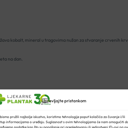
država kobalt, mineral u tragovima nužan za stvaranje crvenih k
eta na dan.
Upravljajte pristankom
bismo pružili najbolje iskustvo, koristimo tehnologije poput kolačića za čuvanje i/ili
stup informacijama o uređaju. Suglasnost s ovim tehnologijama će nam omogućiti d
ađujemo podatke kao što su ponašanje pri pregledavanju ili jedinstveni ID-ovi na ov