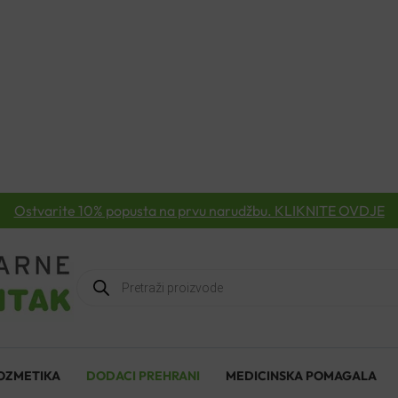
Ostvarite 10% popusta na prvu narudžbu. KLIKNITE OVDJE
Products
search
OZMETIKA
DODACI PREHRANI
MEDICINSKA POMAGALA