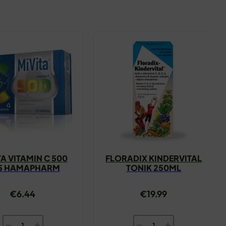
TA VITAMIN C 500
FLORADIX KINDERVITAL
5 HAMAPHARM
TONIK 250ML
€
6.44
€
19.99
MIVITA
FLORADIX