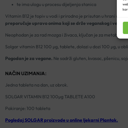
te ima ulogu u procesu dijeljenja stanica
web
kar
Vitamin B12 je topiv u vodi i prirodno je prisutan u hrani ugla
preporučuje upravo onima koji se drže veganskog i vegeta
Neophodan je za rad mozga i živaca, ključan je za metaboliza
Solgar vitamin B12 100 µg, tablete, dolazi u dozi 100 µg, u ob
Pogodan je za vegane.
Ne sadrži gluten, kvasac, pšenicu, soj
NAČIN UZIMANJA:
Jedna tableta na dan, uz obrok.
SOLGAR VITAMIN B12 100µg TABLETE A100
Pakiranje: 100 tableta
Pogledaj SOLGAR proizvode
u online ljekarni Plantak.