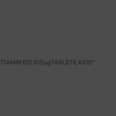
AR VITAMIN B12 100µgTABLETE A100”