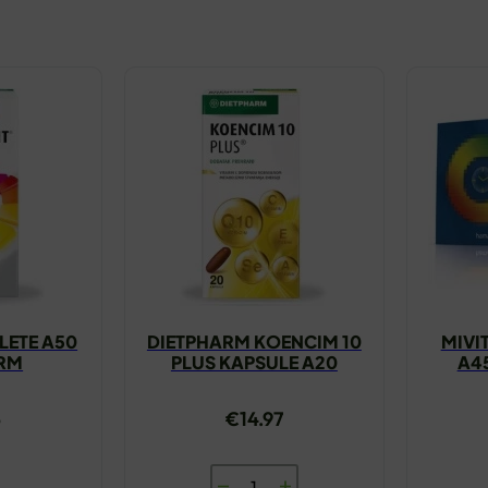
LETE A50
DIETPHARM KOENCIM 10
MIVI
ARM
PLUS KAPSULE A20
A4
5
€
14.97
DIETPHARM