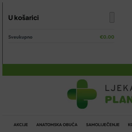
U košarici
Sveukupno
€
0.00
Nema proizvoda u košarici.
KOŠARICA
AKCIJE
ANATOMSKA OBUĆA
SAMOLIJEČENJE
K