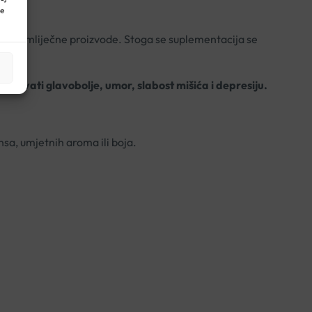
ne
lijeko i mliječne proizvode. Stoga se suplementacija se
kovati glavobolje, umor, slabost mišića i depresiju.
nsa, umjetnih aroma ili boja.