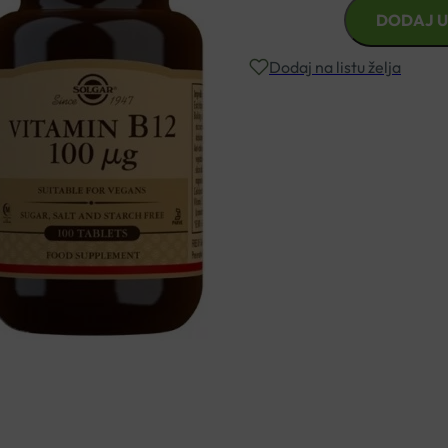
SOLGAR
DODAJ U
VITAMIN
B12
Dodaj na listu želja
100µgTABLETE
A100
količina
Besplatna dostava za narudžbe i
Rok isporuke: 2 – 5 dana
Naručite telefonski
+385 3355 400