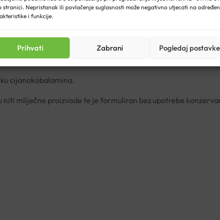
 stranici. Nepristanak ili povlačenje suglasnosti može negativno utjecati na određe
akteristike i funkcije.
vnom životinjskog porijekla uključujući ribu, meso, perad, jaja, m
rijanskog načina prehrane.
Prihvati
Zabrani
Pogledaj postavke
m aminokiselina, proteina i masti, a njegov
nedostatak može uzro
liku cijanokobalamina.
u niti mliječne proizvode te je formuliran bez upotrebe konzerva