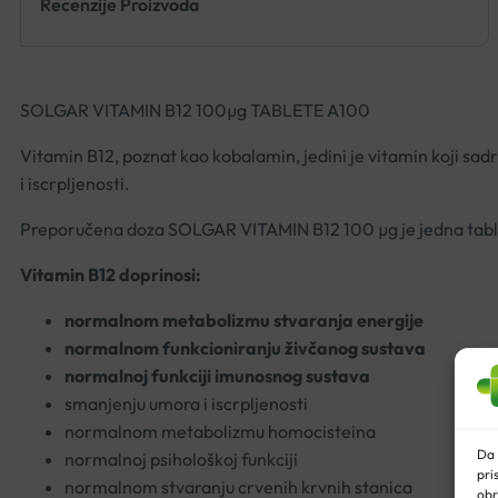
Recenzije Proizvoda
SOLGAR VITAMIN B12 100µg TABLETE A100
Vitamin B12, poznat kao kobalamin, jedini je vitamin koji sa
i iscrpljenosti.
Preporučena doza SOLGAR VITAMIN B12 100 µg je jedna tabl
Vitamin B12 doprinosi:
normalnom metabolizmu stvaranja energije
normalnom funkcioniranju živčanog sustava
normalnoj funkciji imunosnog sustava
smanjenju umora i iscrpljenosti
normalnom metabolizmu homocisteina
Da 
normalnoj psihološkoj funkciji
pri
normalnom stvaranju crvenih krvnih stanica
obr