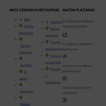
INFO CENTAR
UVJETI KUPNJE
NAČINI PLAĆANJA
Blog
U našoj online ljekarni
Dostava
Pitajte
moguće je platiti:
Načini
ljekarnika
plaćanja
Povrat i
Kreditnim i debitnim
Kartice
reklamacija
karticama
vjernosti
Izjava o
privatnosti
Kontakt
Gotovinom prilikom
Pravila
preuzimanja
O
o
nama
kolačićima
Općom uplatnicom /
Košarica
virmanom
Poklon