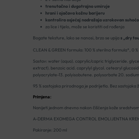
trenutačno i dugotrajno umiruje
hrani i ojačava kožnu barijeru
kontrolira osjećaj nadražaja uzrokovan suhoć
za lice i tijelo, može se koristiti od rođenja
Bogate teksture, lako se nanosi, brzo se upija
s „dry t
CLEAN & GREEN formula: 100 % sterilna formula*, 0 % 
Sastav: water (aqua). caprylic/capric triglyceride. gly
extract). benzoic acid. caprylyl glycol. cetearyl glucosi
polyacrylate-13. polyisobutene. polysorbate 20. sodium
95 % sastojaka prirodnoga je podrijetla. Bez sastojaka 
Primjena:
Nanijeti jednom dnevno nakon čišćenja kože sredstvom
A-DERMA EXOMEGA CONTROL EMOLIJENTNA KRE
Pakiranje: 200 ml