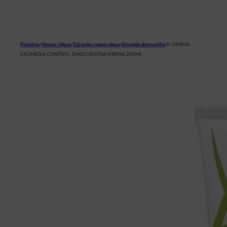
KOŠARICA
Početna
/
Mame i djeca
/
Zdravlje i njega djece
/
Atopijski dermatitis
/
A-DERMA
EXOMEGA CONTROL EMOLIJENTNA KREMA 200ML