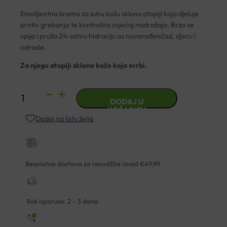
Emolijentna krema za suhu kožu sklonu atopiji koja djeluje
protiv grebanja te kontrolira osjećaj nadražaja. Brzo se
upija i pruža 24-satnu hidraciju za novorođenčad, djecu i
odrasle.
Za njegu atopiji sklone kože koja svrbi.
A-
DODAJ U
DERMA
KOŠARICU
Dodaj na listu želja
EXOMEGA
CONTROL
EMOLIJENTNA
KREMA
Besplatna dostava za narudžbe iznad €49,99
200ML
količina
Rok isporuke: 2 – 5 dana