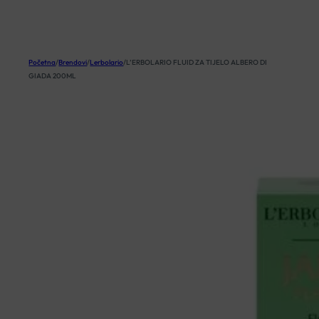
KOŠARICA
Početna
/
Brendovi
/
Lerbolario
/
L’ERBOLARIO FLUID ZA TIJELO ALBERO DI
GIADA 200ML