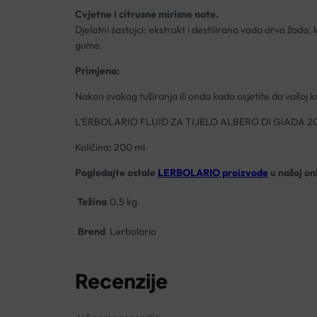
Cvjetne i citrusne mirisne note.
Djelatni sastojci: ekstrakt i destilirana voda drva žada,
gume.
Primjena:
Nakon svakog tuširanja ili onda kada osjetite da vašoj k
L’ERBOLARIO FLUID ZA TIJELO ALBERO DI GIADA 
Količina: 200 ml
Pogledajte ostale
LERBOLARIO proizvode
u našoj onl
Težina
0.5 kg
Brend
Lerbolario
Recenzije