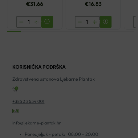
€
31.66
€
16.83
EUCERIN
VICHY
E
ULTRASENSITIVE
PURETE
A
KREMA
THERMALE
A
ZA
PJENA
K
SUHU
ZA
4
KOŽU
ČIŠĆENJE
ko
KORISNIČKA PODRŠKA
50ML
150ML
količina
količina
Zdravstvena ustanova Ljekarne Plantak
+385 33 554 001
info@ljekarne-plantak.hr
Ponedjeljak - petak:
08:00 – 20:00