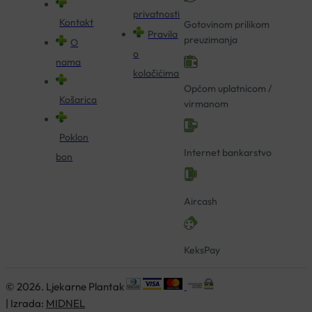
privatnosti
Kontakt
Gotovinom prilikom
Pravila
preuzimanja
O
o
nama
kolačićima
Općom uplatnicom /
Košarica
virmanom
Poklon
Internet bankarstvo
bon
Aircash
KeksPay
© 2026. Ljekarne Plantak
| Izrada:
MIDNEL