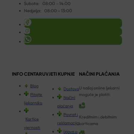
Subota:
08:00 – 14:00
Nedjelja:
08:00 – 13:00
INFO CENTAR
UVJETI KUPNJE
NAČINI PLAĆANJA
Blog
U našoj online ljekarni
Dostava
Pitajte
moguće je platiti:
Načini
ljekarnika
plaćanja
Povrat i
Kreditnim i debitnim
Kartice
reklamacija
karticama
vjernosti
Izjava o