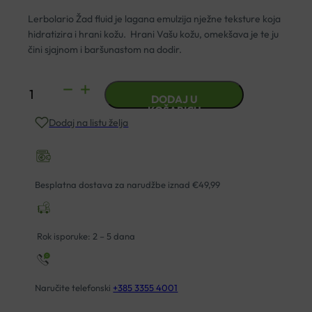
Lerbolario Žad fluid je lagana emulzija nježne teksture koja
hidratizira i hrani kožu. Hrani Vašu kožu, omekšava je te ju
čini sjajnom i baršunastom na dodir.
L’ERBOLARIO
DODAJ U
FLUID
KOŠARICU
Dodaj na listu želja
ZA
TIJELO
ALBERO
DI
Besplatna dostava za narudžbe iznad €49,99
GIADA
200ML
količina
Rok isporuke: 2 – 5 dana
Naručite telefonski
+385 3355 4001