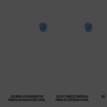
EUCERIN ULTRASENSITIVE
VICHY PURETE THERMALE
EUC
KREMA ZA SUHU KOŽU 50ML
PJENA ZA ČIŠĆENJE 150ML
A