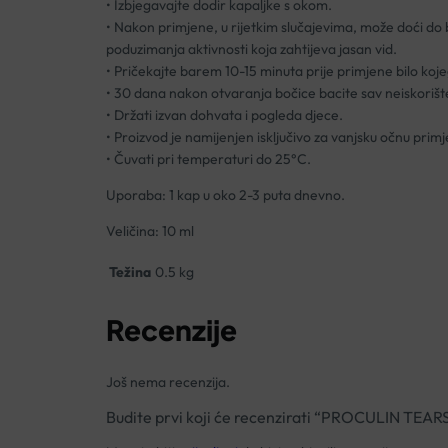
• Izbjegavajte dodir kapaljke s okom.
• Nakon primjene, u rijetkim slučajevima, može doći do
poduzimanja aktivnosti koja zahtijeva jasan vid.
• Pričekajte barem 10-15 minuta prije primjene bilo kojeg
• 30 dana nakon otvaranja bočice bacite sav neiskorište
• Držati izvan dohvata i pogleda djece.
• Proizvod je namijenjen isključivo za vanjsku očnu primj
• Čuvati pri temperaturi do 25°C.
Uporaba: 1 kap u oko 2-3 puta dnevno.
Veličina: 10 ml
Težina
0.5 kg
Recenzije
Još nema recenzija.
Budite prvi koji će recenzirati “PROCULIN TEAR