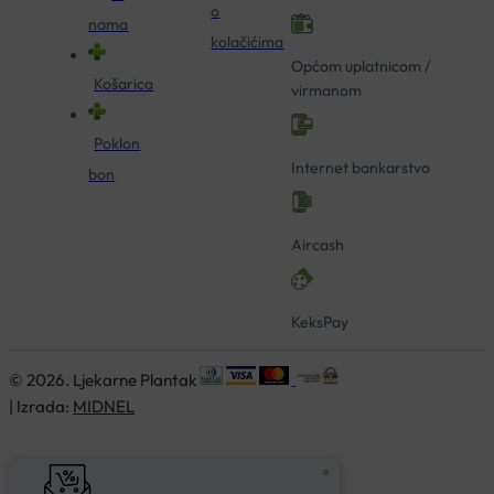
o
nama
kolačićima
Općom uplatnicom /
Košarica
virmanom
Poklon
Internet bankarstvo
bon
Aircash
KeksPay
© 2026. Ljekarne Plantak
| Izrada:
MIDNEL