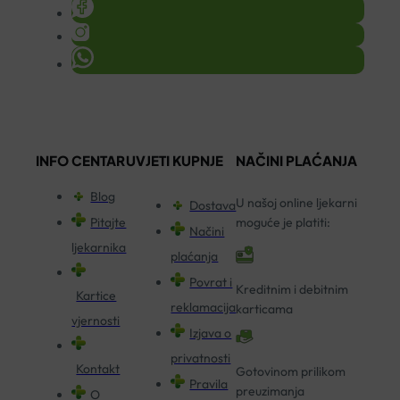
INFO CENTAR
UVJETI KUPNJE
NAČINI PLAĆANJA
Blog
U našoj online ljekarni
Dostava
Pitajte
moguće je platiti:
Načini
ljekarnika
plaćanja
Povrat i
Kreditnim i debitnim
Kartice
reklamacija
karticama
vjernosti
Izjava o
privatnosti
Kontakt
Gotovinom prilikom
Pravila
preuzimanja
O