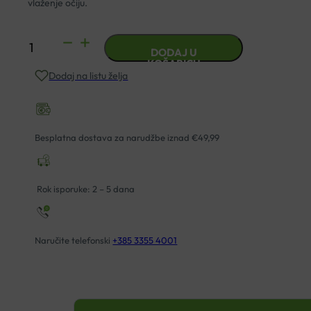
vlaženje očiju.
PROCULIN
DODAJ U
TEARS
KOŠARICU
Dodaj na listu želja
količina
Besplatna dostava za narudžbe iznad €49,99
Rok isporuke: 2 – 5 dana
Naručite telefonski
+385 3355 4001