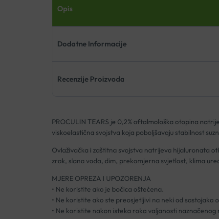
Opis
Dodatne Informacije
Recenzije Proizvoda
PROCULIN TEARS je 0,2% oftalmološka otopina natrijev
viskoelastična svojstva koja poboljšavaju stabilnost su
Ovlaživačka i zaštitna svojstva natrijeva hijaluronata otkl
zrak, slana voda, dim, prekomjerna svjetlost, klima uređa
MJERE OPREZA I UPOZORENJA
• Ne koristite ako je bočica oštećena.
• Ne koristite ako ste preosjetljivi na neki od sastojaka 
• Ne koristite nakon isteka roka valjanosti naznačenog 