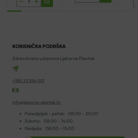
JUNIOR
LENISAL
O
GEL
SPREJ
Z
15ML
ZELENI
U
količina
PROPOLIS
1
30ML
ko
KORISNIČKA PODRŠKA
količina
Zdravstvena ustanova Ljekarne Plantak
+385 33 554 001
info@ljekarne-plantak.hr
Ponedjeljak - petak:
08:00 – 20:00
Subota:
08:00 – 14:00
Nedjelja:
08:00 – 13:00