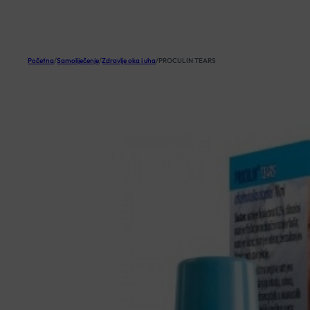
KOŠARICA
Početna
/
Samoliječenje
/
Zdravlje oka i uha
/
PROCULIN TEARS