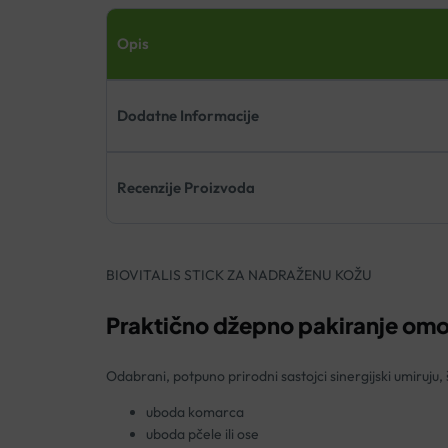
Opis
Dodatne Informacije
Recenzije Proizvoda
BIOVITALIS STICK ZA NADRAŽENU KOŽU
Praktično džepno pakiranje omog
Odabrani, potpuno prirodni sastojci sinergijski umiruju
uboda komarca
uboda pčele ili ose