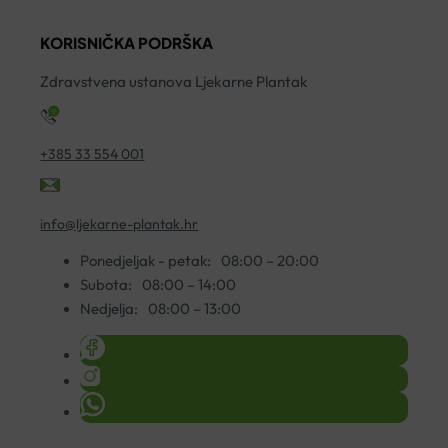
VITA
75ML
F
KORISNIČKA PODRŠKA
količina
količina
7
ko
Zdravstvena ustanova Ljekarne Plantak
+385 33 554 001
info@ljekarne-plantak.hr
Ponedjeljak - petak:
08:00 – 20:00
Subota:
08:00 – 14:00
Nedjelja:
08:00 – 13:00