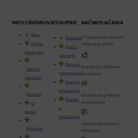
INFO CENTAR
UVJETI KUPNJE
NAČINI PLAĆANJA
Blog
U našoj online ljekarni
Dostava
Pitajte
moguće je platiti:
Načini
ljekarnika
plaćanja
Povrat i
Kreditnim i debitnim
Kartice
reklamacija
karticama
vjernosti
Izjava o
privatnosti
Kontakt
Gotovinom prilikom
Pravila
preuzimanja
O
o
nama
kolačićima
Općom uplatnicom /
Košarica
virmanom