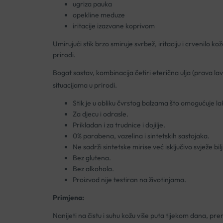
ugriza pauka
opekline meduze
iritacije izazvane koprivom
Umirujući stik brzo smiruje svrbež, iritaciju i crvenilo k
prirodi.
Bogat sastav, kombinacija četiri eterična ulja (prava l
situacijama u prirodi.
Stik je u obliku čvrstog balzama što omogućuje l
Za djecu i odrasle.
Prikladan i za trudnice i dojilje.
0% parabena, vazelina i sintetskih sastojaka.
Ne sadrži sintetske mirise već isključivo svježe bil
Bez glutena.
Bez alkohola.
Proizvod nije testiran na životinjama.
Primjena:
Nanijeti na čistu i suhu kožu više puta tijekom dana, prema