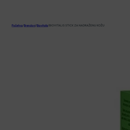
KOŠARICA
Početna
/
Brendovi
/
Biovitalis
/
BIOVITALIS STICK ZA NADRAŽENU KOŽU