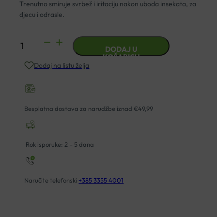
Trenutno smiruje svrbež i iritaciju nakon uboda insekata, za
djecu i odrasle.
BIOVITALIS
DODAJ U
STICK
KOŠARICU
Dodaj na listu želja
ZA
NADRAŽENU
KOŽU
količina
Besplatna dostava za narudžbe iznad €49,99
Rok isporuke: 2 – 5 dana
Naručite telefonski
+385 3355 4001