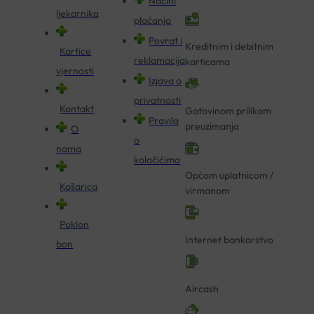
Načini
ljekarnika
plaćanja
Povrat i
Kreditnim i debitnim
Kartice
reklamacija
karticama
vjernosti
Izjava o
privatnosti
Kontakt
Gotovinom prilikom
Pravila
preuzimanja
O
o
nama
kolačićima
Općom uplatnicom /
Košarica
virmanom
Poklon
Internet bankarstvo
bon
Aircash