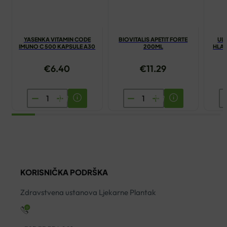
YASENKA VITAMIN CODE
BIOVITALIS APETIT FORTE
UL
IMUNO C 500 KAPSULE A30
200ML
HLA
€
6.40
€
11.29
YASENKA
BIOVITALIS
U
VITAMIN
APETIT
L
CODE
FORTE
O
IMUNO
200ML
H
C
količina
P
500
2
KORISNIČKA PODRŠKA
KAPSULE
O
A30
V
Zdravstvena ustanova Ljekarne Plantak
količina
ko