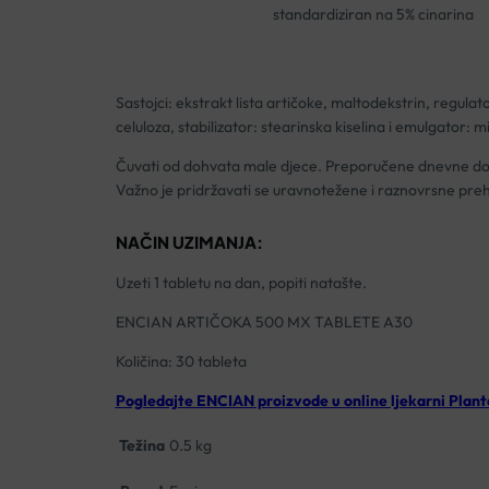
standardiziran na 5% cinarina
Sastojci: ekstrakt lista artičoke, maltodekstrin, regulato
celuloza, stabilizator: stearinska kiselina i emulgator: m
Čuvati od dohvata male djece. Preporučene dnevne doze
Važno je pridržavati se uravnotežene i raznovrsne preh
NAČIN UZIMANJA:
Uzeti 1 tabletu na dan, popiti natašte.
ENCIAN ARTIČOKA 500 MX TABLETE A30
Količina: 30 tableta
Pogledajte ENCIAN proizvode u online ljekarni Plant
Težina
0.5 kg