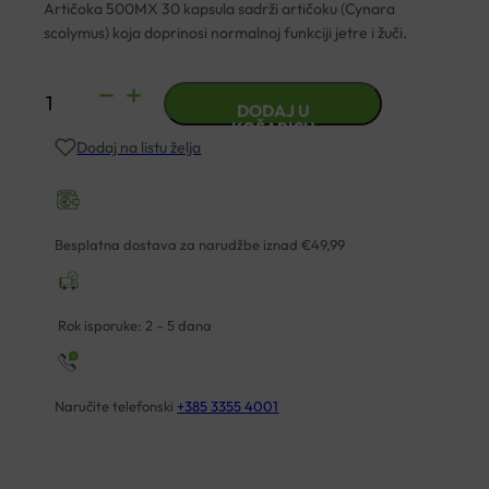
Artičoka 500MX 30 kapsula sadrži artičoku (Cynara
scolymus) koja doprinosi normalnoj funkciji jetre i žuči.
ENCIAN
DODAJ U
ARTIČOKA
KOŠARICU
Dodaj na listu želja
500
MX
TABLETE
A30
Besplatna dostava za narudžbe iznad €49,99
količina
Rok isporuke: 2 – 5 dana
Naručite telefonski
+385 3355 4001