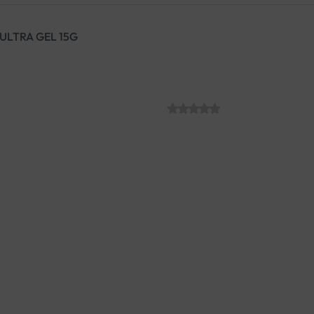
ULTRA GEL 15G
DERMATIX ULTR
SKU:
C003127
€
31.57
Dermatix Ultra je silikonski ge
kod svježe zaraslih rana kao i
Klinički je testiran i dokazan
promjenu boje te bolnost koji 