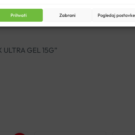
Prihvati
Zabrani
Pogledaj postavke
TIX ULTRA GEL 15G”