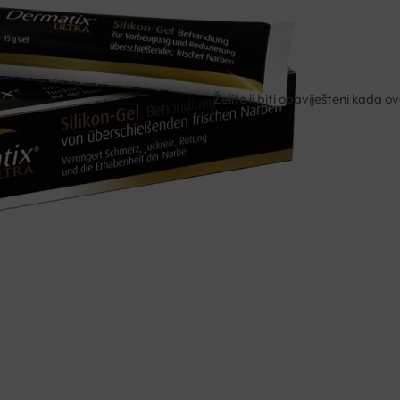
Nema na zalihi
Besplatna dostava za narudžbe i
Rok isporuke: 2 – 5 dana