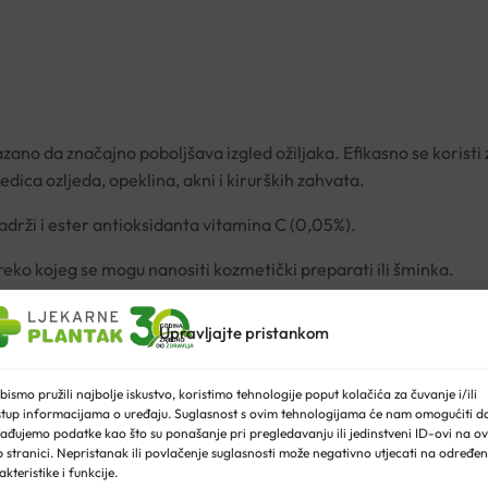
zano da značajno poboljšava izgled ožiljaka. Efikasno se koristi za
jedica ozljeda, opeklina, akni i kirurških zahvata.
adrži i ester antioksidanta vitamina C (0,05%).
 preko kojeg se mogu nanositi kozmetički preparati ili šminka.
g sredstva klase I.
Upravljajte pristankom
bismo pružili najbolje iskustvo, koristimo tehnologije poput kolačića za čuvanje i/ili
inite s uporabom. Čuvati izvan vidokruga i dosega djece.
stup informacijama o uređaju. Suglasnost s ovim tehnologijama će nam omogućiti d
ađujemo podatke kao što su ponašanje pri pregledavanju ili jedinstveni ID-ovi na ov
 stranici. Nepristanak ili povlačenje suglasnosti može negativno utjecati na određe
akteristike i funkcije.