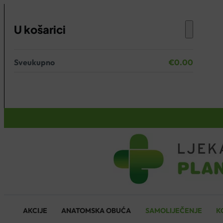
U košarici
Sveukupno
€
0.00
Nema proizvoda u košarici.
KOŠARICA
AKCIJE
ANATOMSKA OBUĆA
SAMOLIJEČENJE
K