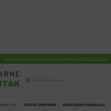
Ostvarite 10% popusta na prvu narudžbu. KLIKNITE OVDJE
Products
search
OZMETIKA
DODACI PREHRANI
MEDICINSKA POMAGALA