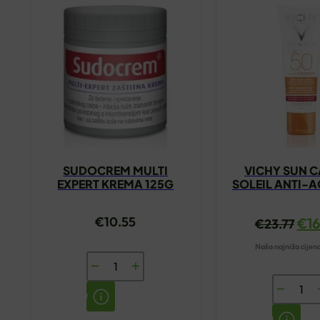
SUDOCREM MULTI
VICHY SUN C
EXPERT KREMA 125G
SOLEIL ANTI-A
KREMA 5
€
10.55
€
1
€
23.77
Naša najniža cijen
SUDOCREM
MULTI
VICHY
EXPERT
SUN