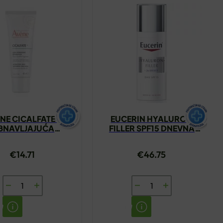
NE CICALFATE+
EUCERIN HYALURON
BNAVLJAJUĆA
FILLER SPF15 DNEVNA
IRAJUĆA KREMA
KREMA NORMALNA
40ML
MJEŠOVITA KOŽA 50ML
€
14.71
€
46.75
AVENE
EUCERIN
CICALFATE+
HYALURON
OBNAVLJAJUĆA
FILLER