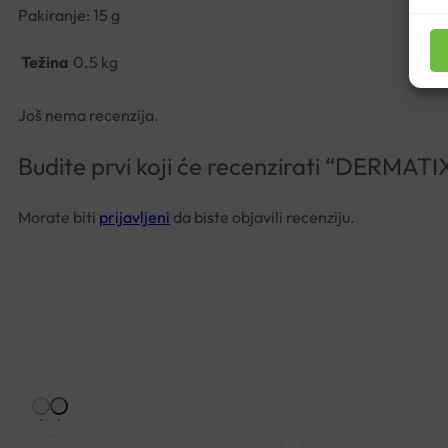
Pakiranje: 15 g
Težina
0.5 kg
Još nema recenzija.
Budite prvi koji će recenzirati “DERMA
Morate biti
prijavljeni
da biste objavili recenziju.