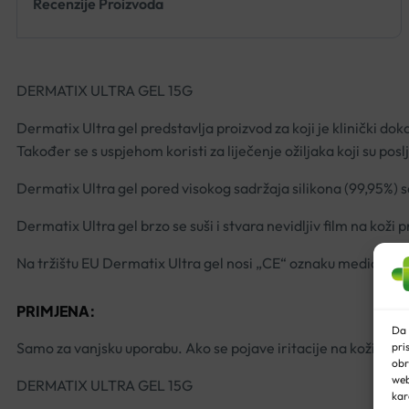
Recenzije Proizvoda
DERMATIX ULTRA GEL 15G
Dermatix Ultra gel predstavlja proizvod za koji je klinički doka
Također se s uspjehom koristi za liječenje ožiljaka koji su posl
Dermatix Ultra gel pored visokog sadržaja silikona (99,95%) s
Dermatix Ultra gel brzo se suši i stvara nevidljiv film na koži
Na tržištu EU Dermatix Ultra gel nosi „CE“ oznaku medicinsko
PRIMJENA:
Da 
Samo za vanjsku uporabu. Ako se pojave iritacije na koži prek
pri
obr
web
DERMATIX ULTRA GEL 15G
kar