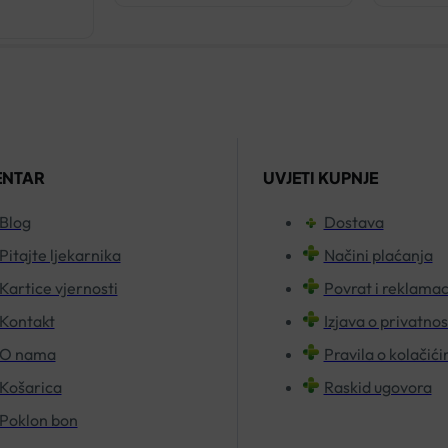
ŠAMPON
PROTIV
PERUTI
100ML
količina
ENTAR
UVJETI KUPNJE
Blog
Dostava
Pitajte ljekarnika
Načini plaćanja
Kartice vjernosti
Povrat i reklamac
Kontakt
Izjava o privatnos
O nama
Pravila o kolačić
Košarica
Raskid ugovora
Poklon bon