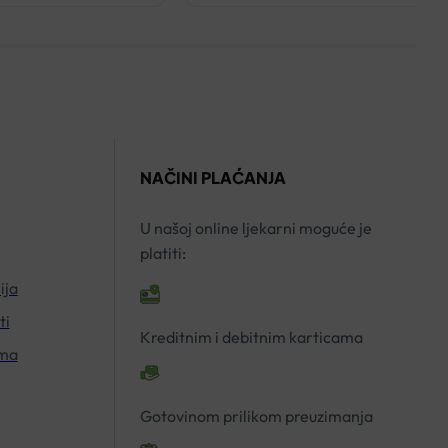
HIDRIRAJUĆA
SPF15
KREMA
DNEVNA
40ML
KREMA
količina
NORMALNA
MJEŠOVITA
KOŽA
NAČINI PLAĆANJA
50ML
količina
U našoj online ljekarni moguće je
platiti:
ija
ti
Kreditnim i debitnim karticama
ima
Gotovinom prilikom preuzimanja