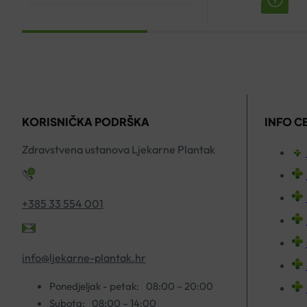
KREMA
CAPITAL
125G
SOLEIL
količina
ANTI-
AGE
SPF50
KREMA
KORISNIČKA PODRŠKA
INFO C
50ML
Zdravstvena ustanova Ljekarne Plantak
količina
+385 33 554 001
info@ljekarne-plantak.hr
Ponedjeljak - petak:
08:00 – 20:00
Subota:
08:00 – 14:00