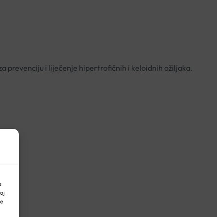
 prevenciju i liječenje hipertrofičnih i keloidnih ožiljaka.
a
oj
ne