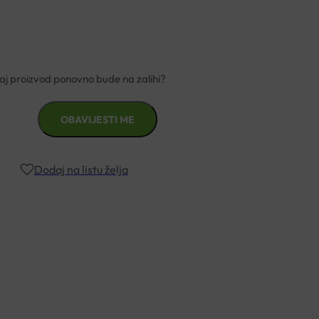
Dodaj na listu želja
znad €49,99