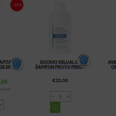
- 30%
APITAL
DUCRAY KELUAL DS
AVE
GE SPF50
ŠAMPON PROTIV PERUTI
O
0ML
100ML
HIDR
€
22.00
6.64
a:
€
17.83
DUCRAY
KELUAL
DS