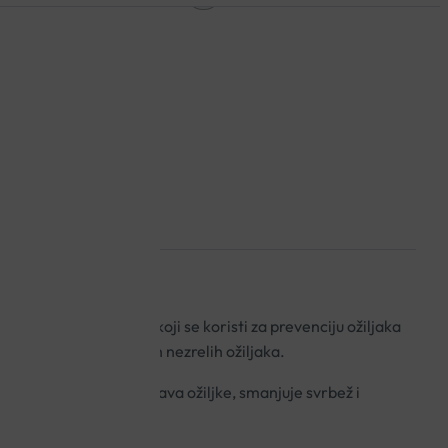
A GEL 15G
l za vanjsku primjenu, koji se koristi za prevenciju ožiljaka
 za smanjenje istaknutih nezrelih ožiljaka.
o je da smanjuje i omekšava ožiljke, smanjuje svrbež i
često prate ožiljke.