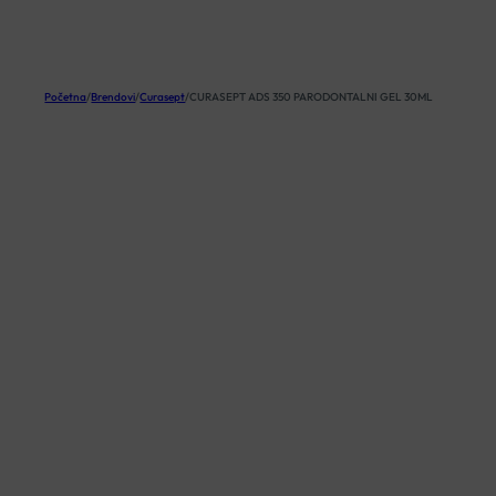
KOŠARICA
Početna
/
Brendovi
/
Curasept
/
CURASEPT ADS 350 PARODONTALNI GEL 30ML