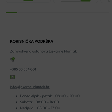
100%
Z
MULTIVITAMIN
Z
SIRUP
C
200ML
E
količina
9
7
ko
KORISNIČKA PODRŠKA
Zdravstvena ustanova Ljekarne Plantak
+385 33 554 001
info@ljekarne-plantak.hr
Ponedjeljak - petak:
08:00 – 20:00
Subota:
08:00 – 14:00
Nedjelja:
08:00 – 13:00