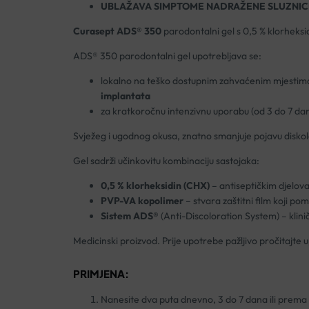
UBLAŽAVA SIMPTOME NADRAŽENE SLUZNIC
Curasept ADS® 350
parodontalni gel s 0,5 % klorheksi
ADS® 350 parodontalni gel upotrebljava se:
lokalno na teško dostupnim zahvaćenim mjestima z
implantata
za kratkoročnu intenzivnu uporabu (od 3 do 7 d
Svježeg i ugodnog okusa, znatno smanjuje pojavu diskol
Gel sadrži učinkovitu kombinaciju sastojaka:
0,5 % klorheksidin (CHX)
– antiseptičkim djelova
PVP-VA kopolimer
– stvara zaštitni film koji p
Sistem ADS®
(Anti-Discoloration System) – klin
Medicinski proizvod. Prije upotrebe pažljivo pročitajte 
PRIMJENA:
Nanesite dva puta dnevno, 3 do 7 dana ili prema