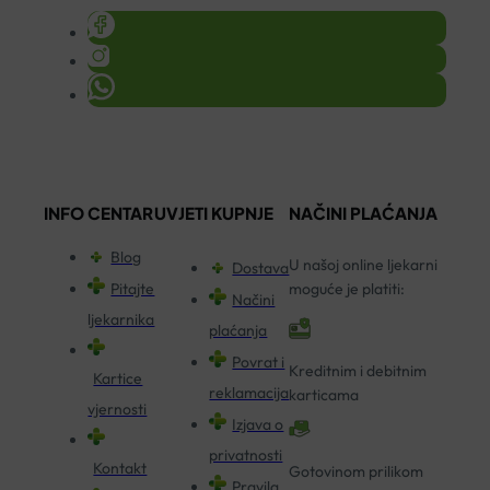
INFO CENTAR
UVJETI KUPNJE
NAČINI PLAĆANJA
Blog
U našoj online ljekarni
Dostava
Pitajte
moguće je platiti:
Načini
ljekarnika
plaćanja
Povrat i
Kreditnim i debitnim
Kartice
reklamacija
karticama
vjernosti
Izjava o
privatnosti
Kontakt
Gotovinom prilikom
Pravila