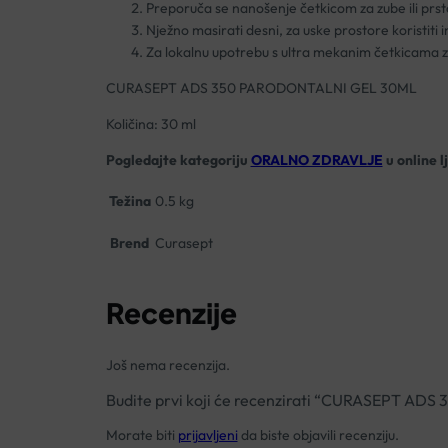
Preporuča se nanošenje četkicom za zube ili prs
Nježno masirati desni, za uske prostore koristiti
Za lokalnu upotrebu s ultra mekanim četkicama z
CURASEPT ADS 350 PARODONTALNI GEL 30ML
Količina: 30 ml
Pogledajte kategoriju
ORALNO ZDRAVLJE
u online l
Težina
0.5 kg
Brend
Curasept
Recenzije
Još nema recenzija.
Budite prvi koji će recenzirati “CURASEPT A
Morate biti
prijavljeni
da biste objavili recenziju.