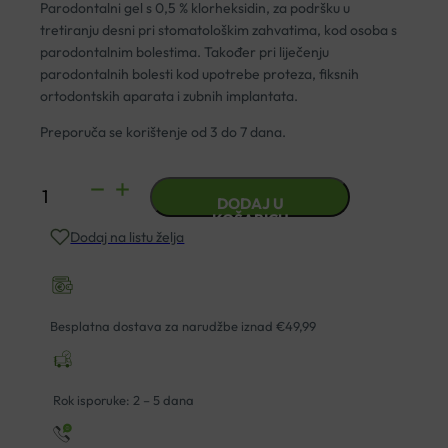
Parodontalni gel s 0,5 % klorheksidin, za podršku u
tretiranju desni pri stomatološkim zahvatima, kod osoba s
parodontalnim bolestima. Također pri liječenju
parodontalnih bolesti kod upotrebe proteza, fiksnih
ortodontskih aparata i zubnih implantata.
Preporuča se korištenje od 3 do 7 dana.
CURASEPT
DODAJ U
ADS
KOŠARICU
Dodaj na listu želja
350
PARODONTALNI
GEL
30ML
Besplatna dostava za narudžbe iznad €49,99
količina
Rok isporuke: 2 – 5 dana