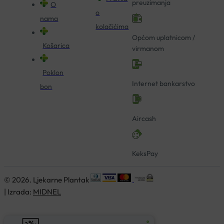
preuzimanja
O
o
nama
kolačićima
Općom uplatnicom /
Košarica
virmanom
Poklon
Internet bankarstvo
bon
Aircash
KeksPay
© 2026. Ljekarne Plantak
| Izrada:
MIDNEL