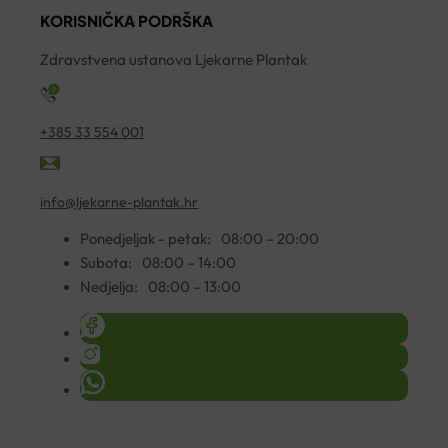
A30
KORISNIČKA PODRŠKA
količina
Zdravstvena ustanova Ljekarne Plantak
+385 33 554 001
info@ljekarne-plantak.hr
Ponedjeljak - petak:
08:00 – 20:00
Subota:
08:00 – 14:00
Nedjelja:
08:00 – 13:00