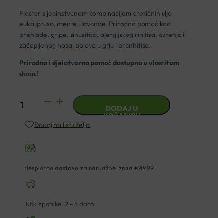
Flaster s jedinstvenom kombinacijom eteričnih ulja
eukaliptusa, mente i lavande. Prirodna pomoć kod
prehlade, gripe, sinusitisa, alergijskog rinitisa, curenja i
začepljenog nosa, bolova u grlu i bronhitisa.
Prirodna i djelotvorna pomoć dostupna u vlastitom
domu!
AROMATERAPIJSKI
DODAJ U
FLASTER
KOŠARICU
Dodaj na listu želja
SPIRANTO
PATCH
A5
količina
Besplatna dostava za narudžbe iznad €49,99
Rok isporuke: 2 – 5 dana