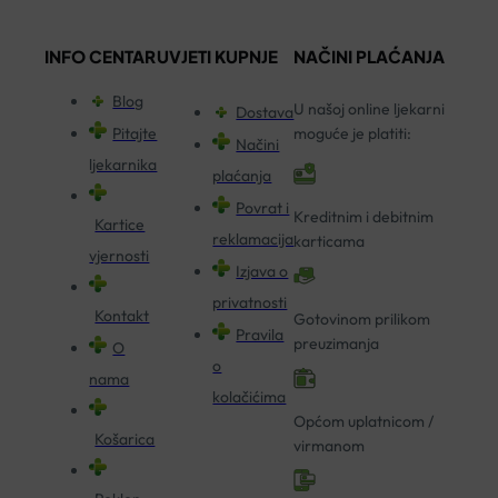
INFO CENTAR
UVJETI KUPNJE
NAČINI PLAĆANJA
Blog
U našoj online ljekarni
Dostava
Pitajte
moguće je platiti:
Načini
ljekarnika
plaćanja
Povrat i
Kreditnim i debitnim
Kartice
reklamacija
karticama
vjernosti
Izjava o
privatnosti
Kontakt
Gotovinom prilikom
Pravila
preuzimanja
O
o
nama
kolačićima
Općom uplatnicom /
Košarica
virmanom