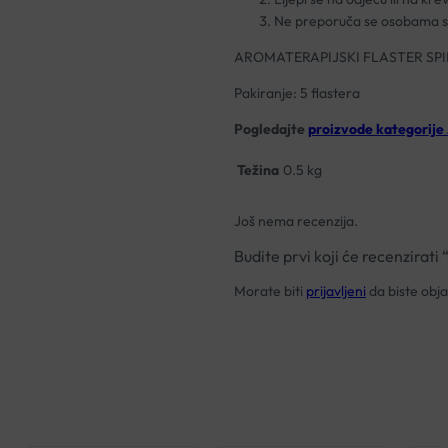
Ne preporuča se osobama 
AROMATERAPIJSKI FLASTER SP
Pakiranje: 5 flastera
Pogledajte
proizvode kategori
Težina
0.5 kg
Još nema recenzija.
Budite prvi koji će recenzi
Morate biti
prijavljeni
da biste objav