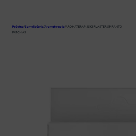
KOŠARICA
Početna
/
Samoliječenje
/
Aromaterapija
/
AROMATERAPIJSKI FLASTER SPIRANTO
PATCH A5