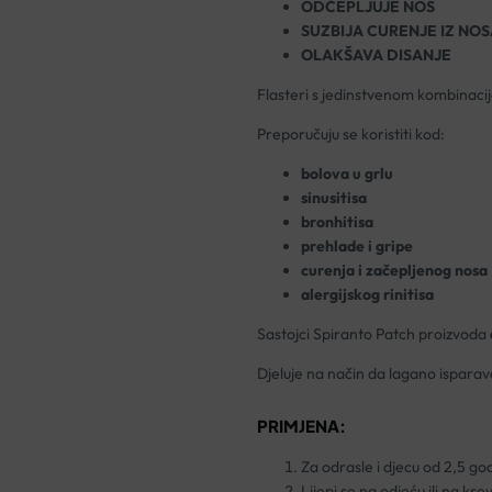
ODČEPLJUJE NOS
SUZBIJA CURENJE IZ NO
OLAKŠAVA DISANJE
Flasteri s jedinstvenom kombinacij
Preporučuju se koristiti kod:
bolova u grlu
sinusitisa
bronhitisa
prehlade i gripe
curenja i začepljenog nosa
alergijskog rinitisa
Sastojci Spiranto Patch proizvoda
Djeluje na način da lagano isparava 
PRIMJENA:
Za odrasle i djecu od 2,5 go
Lijepi se na odjeću ili na kre