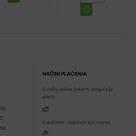
INHALATOR
POSUDA
ZA
INHALACIJU
APIPHARMA
količina
NAČINI PLAĆANJA
U našoj online ljekarni moguće je
platiti:
ija
ti
Kreditnim i debitnim karticama
ima