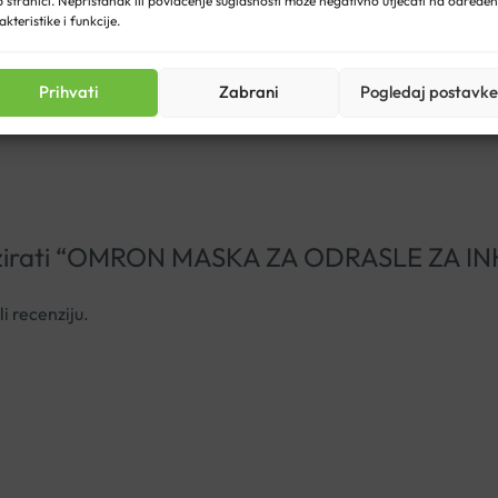
 stranici. Nepristanak ili povlačenje suglasnosti može negativno utjecati na određe
akteristike i funkcije.
Prihvati
Zabrani
Pogledaj postavke
ecenzirati “OMRON MASKA ZA ODRASLE ZA
li recenziju.