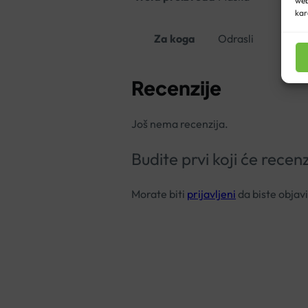
web
kar
Za koga
Odrasli
Recenzije
Još nema recenzija.
Budite prvi koji će r
Morate biti
prijavljeni
da biste objavi