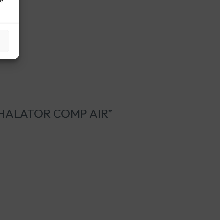
ne
 INHALATOR COMP AIR”