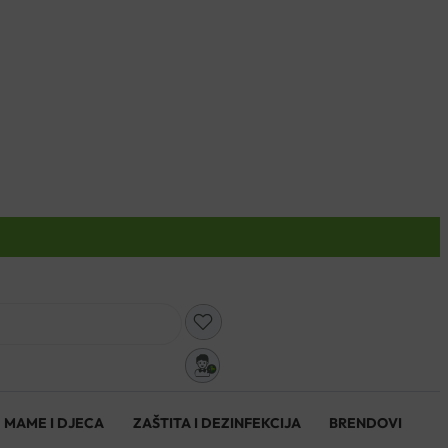
0
MAME I DJECA
ZAŠTITA I DEZINFEKCIJA
BRENDOVI
0