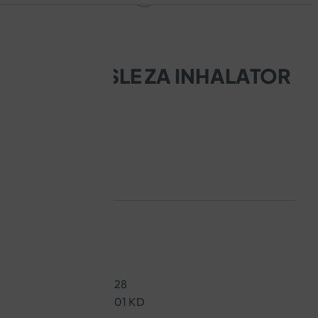
 ZA ODRASLE ZA INHALATOR
a sa:
halatorom Comp Air C28
čjim inhalatorom C-801 KD