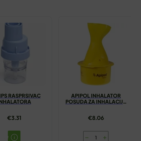
IPS RASPRSIVAC
APIPOL INHALATOR
INHALATORA
POSUDA ZA INHALACIJU
APIPHARMA
€
3.31
€
8.06
APIPOL