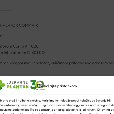
NHALATOR COMP AIR
:
atorom Comp Air C28
m inhalatorom C-801 KD
Omron kompresivni inhalator, veličinom prilagođena odraslim o
Upravljajte pristankom
bismo pružili najbolje iskustvo, koristimo tehnologije poput kolačića za čuvanje i/ili
stup informacijama o uređaju. Suglasnost s ovim tehnologijama će nam omogućiti d
ađujemo podatke kao što su ponašanje pri pregledavanju ili jedinstveni ID-ovi na ov