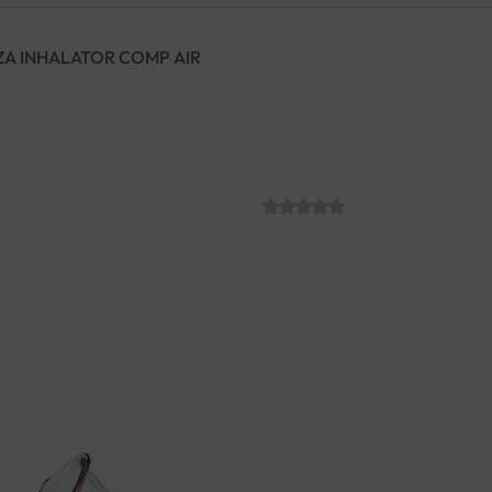
A INHALATOR COMP AIR
OMRON MASKA
COMP AIR
SKU:
C006125
€
9.49
Maska za odrasle kompatibiln
OMRON kompresorskim in
OMRON kompresorskim dje