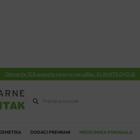
Ostvarite 10% popusta na prvu narudžbu. KLIKNITE OVDJE
Products
search
OZMETIKA
DODACI PREHRANI
MEDICINSKA POMAGALA