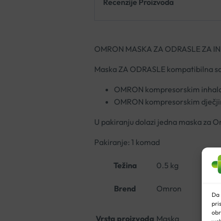
Recenzije Proizvoda
OMRON MASKA ZA ODRASLE ZA I
Maska ZA ODRASLE kompatibilna sa
OMRON kompresorskim inhal
OMRON kompresorskim dječji
U pakiranju dolazi jedna maska za 
Pakiranje: 1 komad
Težina
0.5 kg
Brend
Omron
Da 
pri
obr
Vrsta proizvoda
Maska