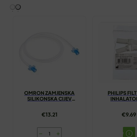
OMRON ZAMJENSKA
PHILIPS FIL
SILIKONSKA CIJEV
INHALATO
100CM
€
13.21
€
9.69
OMRON