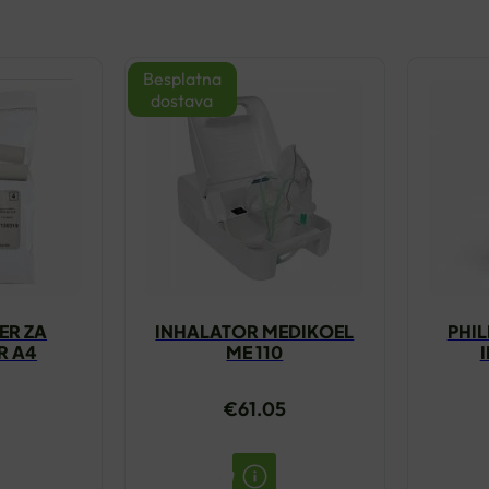
Besplatna
dostava
TER ZA
INHALATOR MEDIKOEL
PHIL
R A4
ME 110
€
61.05