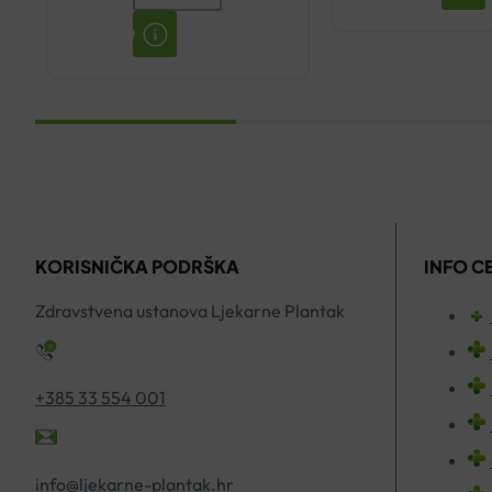
ZAMJENSKA
SILIKONSKA
CIJEV
100CM
količina
KORISNIČKA PODRŠKA
INFO C
Zdravstvena ustanova Ljekarne Plantak
+385 33 554 001
info@ljekarne-plantak.hr