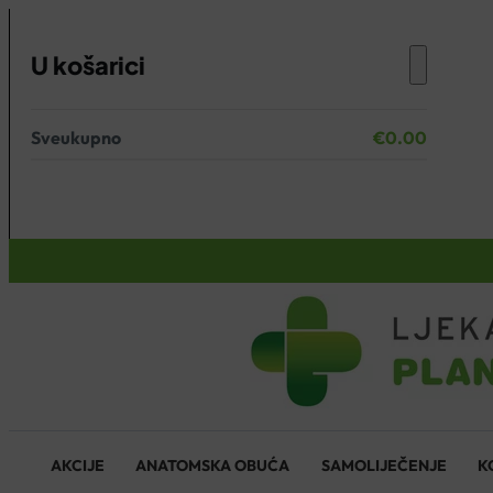
U košarici
Sveukupno
€
0.00
Nema proizvoda u košarici.
KOŠARICA
AKCIJE
ANATOMSKA OBUĆA
SAMOLIJEČENJE
K