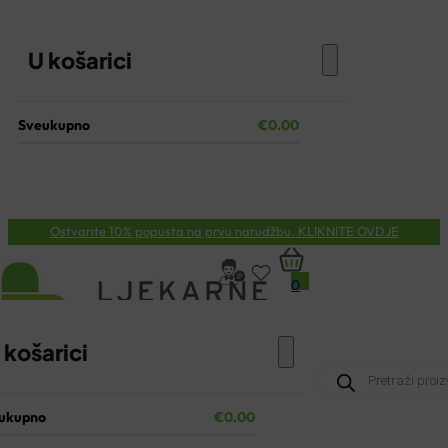
U košarici
Sveukupno
€
0.00
Nema proizvoda u košarici.
KOŠARICA
Ostvarite 10% popusta na prvu narudžbu. KLIKNITE OVDJE
0
0
 košarici
Products
search
ukupno
€
0.00
a proizvoda u košarici.