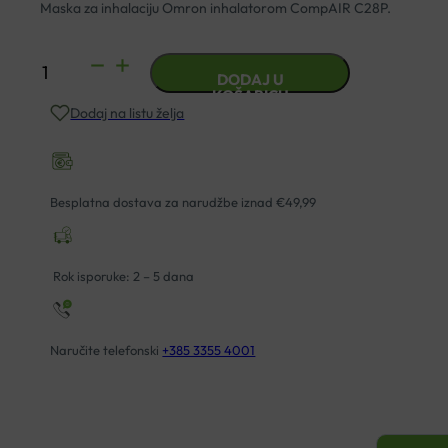
Maska za inhalaciju Omron inhalatorom CompAIR C28P.
OMRON
DODAJ U
MASKA
KOŠARICU
Dodaj na listu želja
ZA
ODRASLE
COMPAIR
C28P
Besplatna dostava za narudžbe iznad €49,99
količina
Rok isporuke: 2 – 5 dana
Naručite telefonski
+385 3355 4001