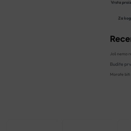
Vrsta proi
Za ko
Rece
Još nema re
Budite pr
Morate biti