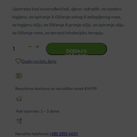
Upotreba kod novorođenčadi, djece i odraslih: za nazalnu
higijenu, za ispiranje ili čišćenje suhog ili začepljenog nosa,
za higijenu očiju, za čišćenje ili pranje očiju, za ispiranje ušiju,
za čišćenje rana, za aerosol inhalacijsku terapiju.
PHYSIODOSE
DODAJ U
FIZIOLOŠKA
KOŠARICU
Dodaj na listu želja
OTOPINA
AMPULE
30X5
ML
Besplatna dostava za narudžbe iznad €49,99
količina
Rok isporuke: 2 – 5 dana
Naručite telefonski
+385 3355 4001