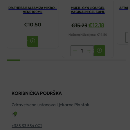
DR.THEISS BALZAM ZA MIKRO-
MULTI-GYN LIQUIGEL
AFTAM
VENE 100ML
VAGINALNI GEL 30ML
€
10.50
€
12.18
€
15.23
Naša najniža cijena:
€
14.50
A
O
MULTI-
S
GYN
2
LIQUIGEL
ko
VAGINALNI
GEL
30ML
KORISNIČKA PODRŠKA
količina
Zdravstvena ustanova Ljekarne Plantak
+385 33 554 001