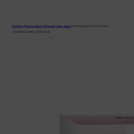
KOŠARICA
Početna
/
Mame i djeca
/
Zdravlje i njega djece
/
PHYSIODOSE FIZIOLOŠKA
OTOPINA AMPULE 30X5 ML