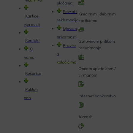
plaćanja
Povrat i
Kreditnim i debitnim
Kartice
reklamacija
karticama
vjernosti
Izjava o
privatnosti
Kontakt
Gotovinom prilikom
Pravila
preuzimanja
O
o
nama
kolačićima
Općom uplatnicom /
Košarica
virmanom
Poklon
Internet bankarstvo
bon
Aircash