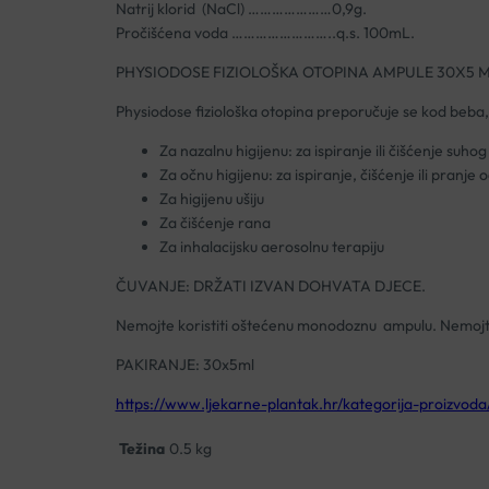
Natrij klorid (NaCl) …………………0,9g.
Pročišćena voda ……………………..q.s. 100mL.
PHYSIODOSE FIZIOLOŠKA OTOPINA AMPULE 30X5 ML
Physiodose fiziološka otopina preporučuje se kod beba, 
Za nazalnu higijenu: za ispiranje ili čišćenje suhog
Za očnu higijenu: za ispiranje, čišćenje ili pranje o
Za higijenu ušiju
Za čišćenje rana
Za inhalacijsku aerosolnu terapiju
ČUVANJE: DRŽATI IZVAN DOHVATA DJECE.
Nemojte koristiti oštećenu monodoznu ampulu. Nemojte ko
PAKIRANJE: 30x5ml
https://www.ljekarne-plantak.hr/kategorija-proizvod
Težina
0.5 kg