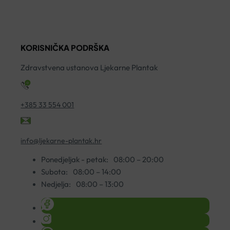
ALBERO
STRIJA
S
DI
250ML
A
GIADA
količina
A
200ML
KORISNIČKA PODRŠKA
S
količina
K
Zdravstvena ustanova Ljekarne Plantak
5
ko
+385 33 554 001
info@ljekarne-plantak.hr
Ponedjeljak - petak:
08:00 – 20:00
Subota:
08:00 – 14:00
Nedjelja:
08:00 – 13:00