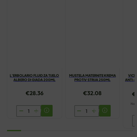
L’ERBOLARIO FLUID ZA TIJELO
MUSTELA MATERNITE KREMA
VICH
ALBERO DI GIADA 200ML
PROTIV STRIJA 250ML
ANTI-
€
28.36
€
32.08
€
Naša
L’ERBOLARIO
MUSTELA
FLUID
MATERNITE
V
ZA
KREMA
S
TIJELO
PROTIV
C