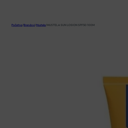
KOŠARICA
Početna
/
Brendovi
/
Mustela
/
MUSTELA SUN LOSION SPF50 100M