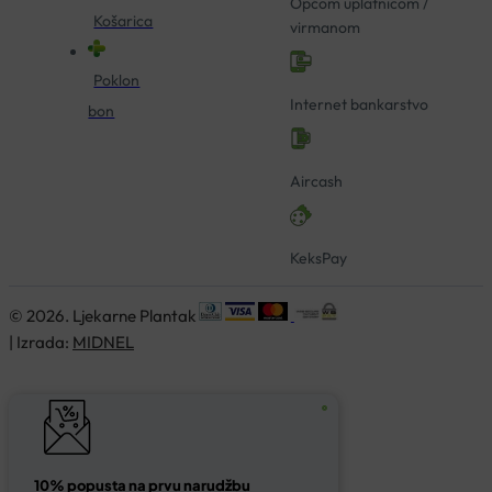
Općom uplatnicom /
Košarica
virmanom
Poklon
Internet bankarstvo
bon
Aircash
KeksPay
© 2026. Ljekarne Plantak
| Izrada:
MIDNEL
10% popusta na prvu narudžbu