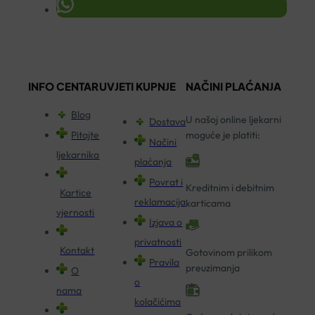
INFO CENTAR
UVJETI KUPNJE
NAČINI PLAĆANJA
Blog
U našoj online ljekarni
Dostava
Pitajte
moguće je platiti:
Načini
ljekarnika
plaćanja
Povrat i
Kreditnim i debitnim
Kartice
reklamacija
karticama
vjernosti
Izjava o
privatnosti
Kontakt
Gotovinom prilikom
Pravila
preuzimanja
O
o
nama
kolačićima