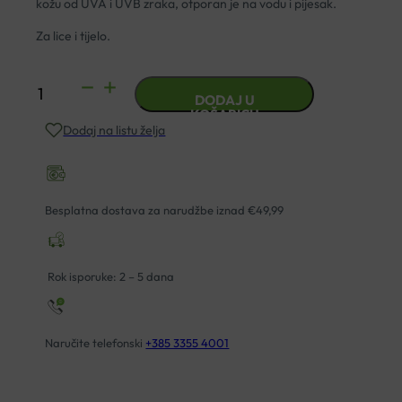
kožu od UVA i UVB zraka, otporan je na vodu i pijesak.
Za lice i tijelo.
MUSTELA
DODAJ U
SUN
KOŠARICU
Dodaj na listu želja
LOSION
SPF50
100M
količina
Besplatna dostava za narudžbe iznad €49,99
Rok isporuke: 2 – 5 dana
Naručite telefonski
+385 3355 4001