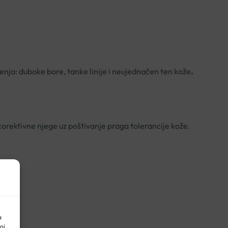
enja: duboke bore, tanke linije i neujednačen ten kože
.
rektivne njege uz poštivanje praga tolerancije kože.
a
oj