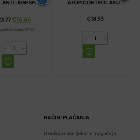
L ANTI-AGE SPF50
ATOPICONTROL AKUT
KREMA 50ML
KREMA 40ML
€
18.93
€
16.64
23.77
 najniža cijena:
€
17.83
EUCERIN
ATOPICONTROL
VICHY
AKUT
SUN
KREMA
CAPITAL
40ML
SOLEIL
količina
ANTI-
AGE
SPF50
KREMA
NAČINI PLAĆANJA
50ML
količina
U našoj online ljekarni moguće je