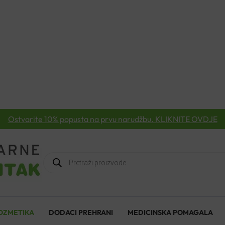
Ostvarite 10% popusta na prvu narudžbu. KLIKNITE OVDJE
Products
search
OZMETIKA
DODACI PREHRANI
MEDICINSKA POMAGALA