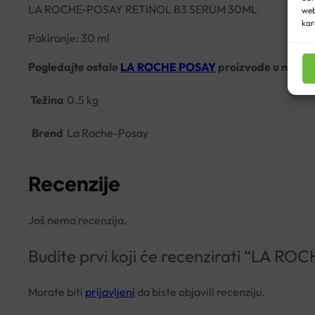
LA ROCHE-POSAY RETINOL B3 SERUM 30ML
web
kar
Pakiranje: 30 ml
Pogledajte ostale
LA ROCHE POSAY
proizvode u našoj o
Težina
0.5 kg
Brend
La Roche-Posay
Recenzije
Još nema recenzija.
Budite prvi koji će recenzirati “LA
Morate biti
prijavljeni
da biste objavili recenziju.