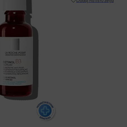
POSAY
Dodaj na listu želja
RETINOL
B3
SERUM
Besplatna dostava za narudžbe i
30ML
količina
Rok isporuke: 2 – 5 dana
Naručite telefonski
+385 3355 400