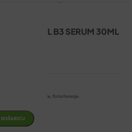
AY RETINOL B3 SERUM 30ML
e, neujednačen ten kože, fotostarenje.
 KOŠARICU