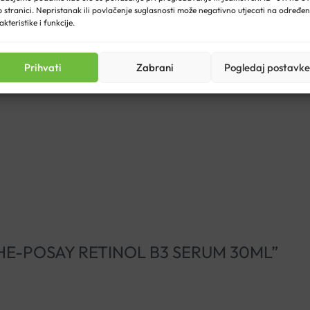
 stranici. Nepristanak ili povlačenje suglasnosti može negativno utjecati na određe
akteristike i funkcije.
nline ljekarni.
Prihvati
Zabrani
Pogledaj postavke
 ROCHE-POSAY RETINOL B3 SERUM 30ML”