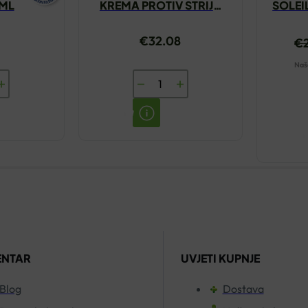
0ML
KREMA PROTIV STRIJA
SOLEI
250ML
€
32.08
€
Naša
MUSTELA
NA
MATERNITE
KREMA
PROTIV
STRIJA
250ML
količina
ENTAR
UVJETI KUPNJE
Blog
Dostava