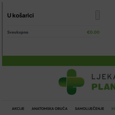
U košarici
Sveukupno
€
0.00
Nema proizvoda u košarici.
KOŠARICA
AKCIJE
ANATOMSKA OBUĆA
SAMOLIJEČENJE
K