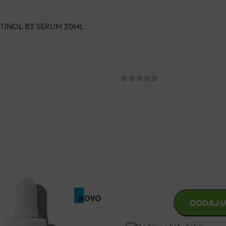
TINOL B3 SERUM 30ML
LA ROCHE-POS
SKU:
C010329
€
45.03
Anti age serum za duboke bor
LA
DODAJ U
ROCHE-