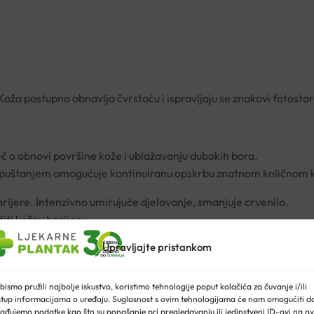
Koža postupno obnavlja čvrstoću i ispravljaju se znakovi fotostar
eč o obnovi površine kože i ublažavanju dubokih bora.
otpuštanjem omogućuje kontinuiranu opskrbu znatnom količnom ko
rijere. Intenzivno umirujuće djelovanje, smanjuje crvenilo.
iti kožnu barijeru.
Upravljajte pristankom
bismo pružili najbolje iskustvo, koristimo tehnologije poput kolačića za čuvanje i/ili
ca (SPF > 15).
stup informacijama o uređaju. Suglasnost s ovim tehnologijama će nam omogućiti d
ađujemo podatke kao što su ponašanje pri pregledavanju ili jedinstveni ID-ovi na ov