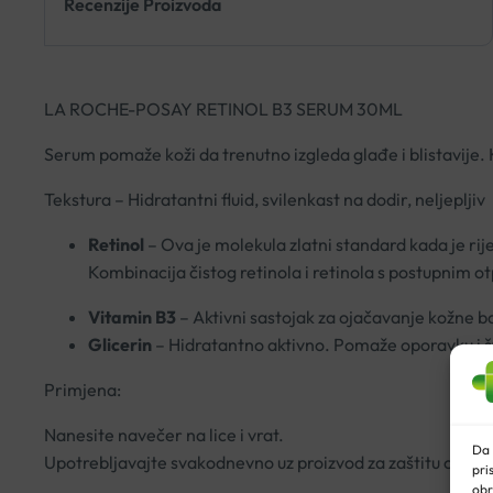
Recenzije Proizvoda
LA ROCHE-POSAY RETINOL B3 SERUM 30ML
Serum pomaže koži da trenutno izgleda glađe i blistavije. 
Tekstura – Hidratantni fluid, svilenkast na dodir, neljepljiv
Retinol
– Ova je molekula zlatni standard kada je rij
Kombinacija čistog retinola i retinola s postupnim 
Vitamin B3
– Aktivni sastojak za ojačavanje kožne ba
Glicerin
– Hidratantno aktivno. Pomaže oporavku i št
Primjena:
Nanesite navečer na lice i vrat.
Da 
Upotrebljavajte svakodnevno uz proizvod za zaštitu od sun
pri
obr