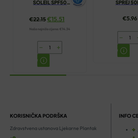
SOLEIL SPF50
SPREJ 5
BARŠUNASTA KREMA
50ML
€
5.96
€
15.51
€
22.15
Naša najniža cijena:
€
14.34
AVENE
TERMAL
VICHY
VODA
SUN
SPREJ
CAPITAL
50ML
SOLEIL
količina
SPF50
BARŠUNASTA
KREMA
50ML
KORISNIČKA PODRŠKA
INFO C
količina
Zdravstvena ustanova Ljekarne Plantak