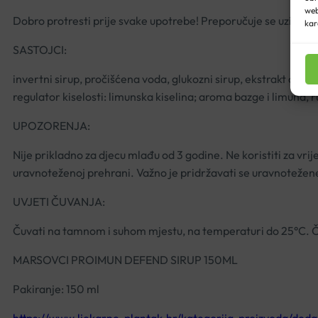
web
Dobro protresti prije svake upotrebe! Preporučuje se uzimati s
kar
SASTOJCI:
invertni sirup, pročišćena voda, glukozni sirup, ekstrakt cvj
regulator kiselosti: limunska kiselina; aroma bazge i limuna,
UPOZORENJA:
Nije prikladno za djecu mlađu od 3 godine. Ne koristiti za v
uravnoteženoj prehrani. Važno je pridržavati se uravnotežene
UVJETI ČUVANJA:
Čuvati na tamnom i suhom mjestu, na temperaturi do 25°C. Čuv
MARSOVCI PROIMUN DEFEND SIRUP 150ML
Pakiranje: 150 ml