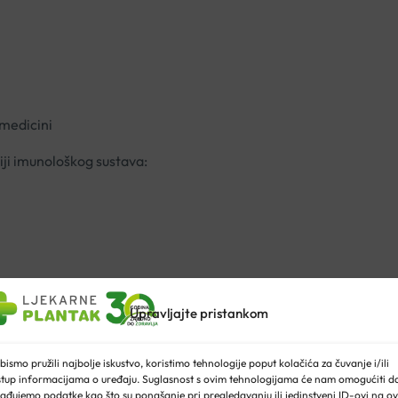
 medicini
iji imunološkog sustava:
Upravljajte pristankom
 uzimaju jednu malu žlicu (5 ml) jednom dnevno.
bismo pružili najbolje iskustvo, koristimo tehnologije poput kolačića za čuvanje i/ili
stup informacijama o uređaju. Suglasnost s ovim tehnologijama će nam omogućiti d
malu žlicu (5 ml) tri puta dnevno.
ađujemo podatke kao što su ponašanje pri pregledavanju ili jedinstveni ID-ovi na ov