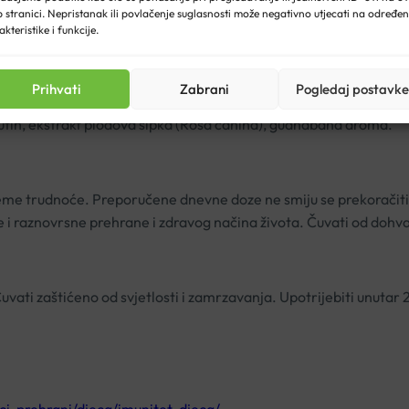
 stranici. Nepristanak ili povlačenje suglasnosti može negativno utjecati na određe
irup ujutro i/ili navečer prije spavanja. Može se dodati u vrući č
akteristike i funkcije.
Prihvati
Zabrani
Pogledaj postavke
etova i plodova crne bazge (Sambucus nigra), beta glukan iz kvas
 rutin, ekstrakt plodova šipka (Rosa canina), guanabana aroma.
rijeme trudnoće. Preporučene dnevne doze ne smiju se prekoračit
 i raznovrsne prehrane i zdravog načina života. Čuvati od dohv
ati zaštićeno od svjetlosti i zamrzavanja. Upotrijebiti unutar 