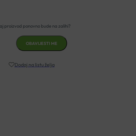
Dodaj na listu želja
znad €49,99