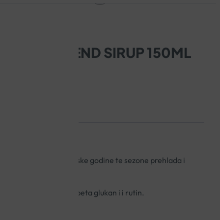
IMUN DEFEND SIRUP 150ML
prije i za vrijeme školske godine te sezone prehlada i
te crne bazge i šipka, beta glukan i i rutin.