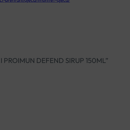
ci-prehrani/djeca/imunitet-djeca/
SOVCI PROIMUN DEFEND SIRUP 150ML”