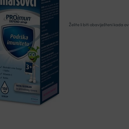
Nema na zalihi
Besplatna dostava za narudžbe i
Rok isporuke: 2 – 5 dana