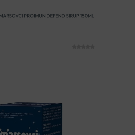
MARSOVCI PROIMUN DEFEND SIRUP 150ML
MARSOVCI PRO
SKU:
C004558
€
19.85
Dugoročna potpora imunitetu, 
viroza.
Sirup sadrži vitamin C, ekstrak