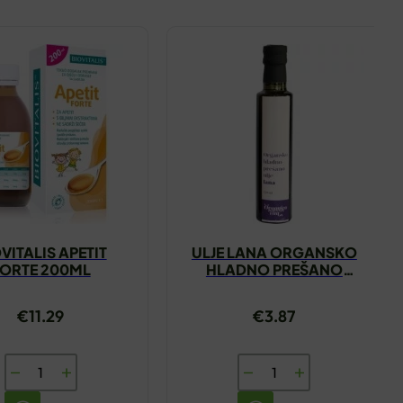
VITALIS APETIT
ULJE LANA ORGANSKO
ORTE 200ML
HLADNO PREŠANO
250ML ORGANICA VITA
€
11.29
€
3.87
BIOVITALIS
ULJE
APETIT
LANA