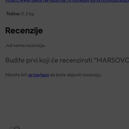
https://www.ljekarne-plantak.hr/kategorija-proizvoda/doda
Težina
0.5 kg
Recenzije
Još nema recenzija.
Budite prvi koji će recenzirati “MAR
Morate biti
prijavljeni
da biste objavili recenziju.