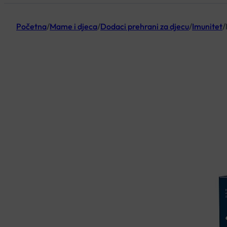
Početna
/
Mame i djeca
/
Dodaci prehrani za djecu
/
Imunitet
/