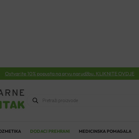
Ostvarite 10% popusta na prvu narudžbu. KLIKNITE OVDJE
Products
search
OZMETIKA
DODACI PREHRANI
MEDICINSKA POMAGALA