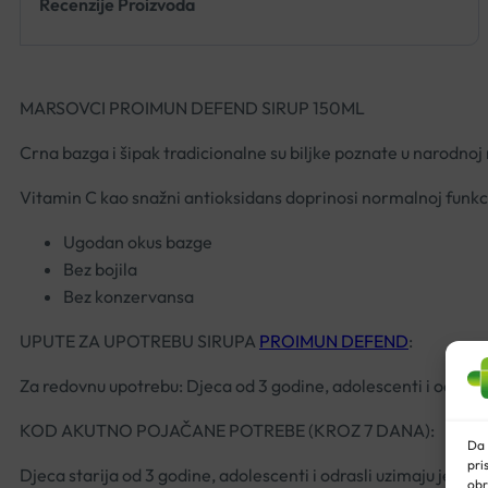
Recenzije Proizvoda
MARSOVCI PROIMUN DEFEND SIRUP 150ML
Crna bazga i šipak tradicionalne su biljke poznate u narodnoj
Vitamin C kao snažni antioksidans doprinosi normalnoj funkc
Ugodan okus bazge
Bez bojila
Bez konzervansa
UPUTE ZA UPOTREBU SIRUPA
PROIMUN DEFEND
:
Za redovnu upotrebu: Djeca od 3 godine, adolescenti i odrasli
KOD AKUTNO POJAČANE POTREBE (KROZ 7 DANA):
Da 
pri
Djeca starija od 3 godine, adolescenti i odrasli uzimaju jednu 
obr