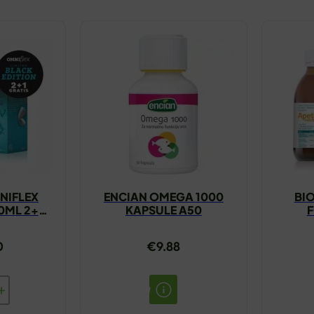
NIFLEX
ENCIAN OMEGA 1000
BIO
00ML 2+1
KAPSULE A50
F
S
0
€
9.88
A
EX