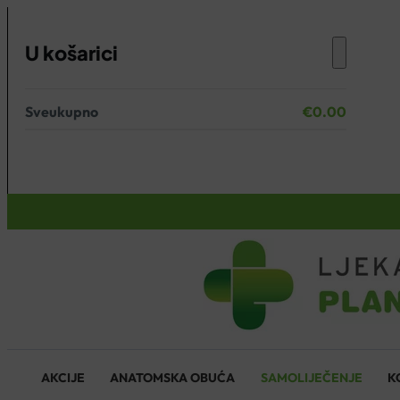
U košarici
Sveukupno
€
0.00
Nema proizvoda u košarici.
KOŠARICA
AKCIJE
ANATOMSKA OBUĆA
SAMOLIJEČENJE
K