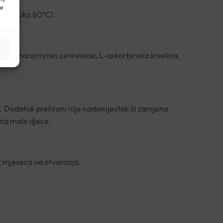
ne
aj (do oko 80°C).
ca Saccharomyces cerevisiae, L-askorbinska kiselina,
i. Dodatak prehrani nije nadomjestak ili zamjena
ata male djece.
2 mjeseca od otvaranja.