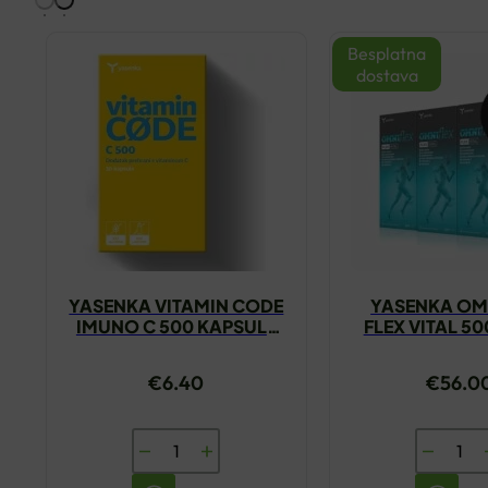
Besplatna
dostava
YASENKA VITAMIN CODE
YASENKA OM
IMUNO C 500 KAPSULE
FLEX VITAL 5
A30
GRATI
€
6.40
€
56.0
YASENKA
YASENK
VITAMIN
OMNIFL