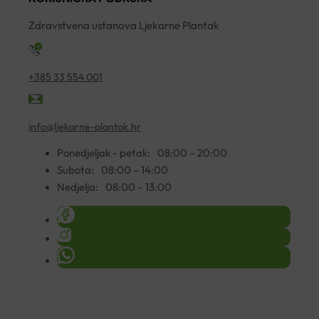
S
K
Zdravstvena ustanova Ljekarne Plantak
5
ko
+385 33 554 001
info@ljekarne-plantak.hr
Ponedjeljak - petak:
08:00 – 20:00
Subota:
08:00 – 14:00
Nedjelja:
08:00 – 13:00