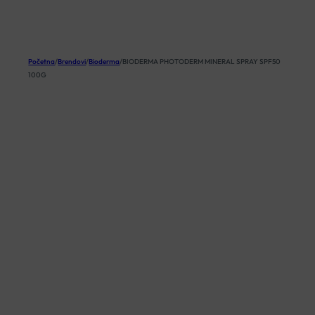
KOŠARICA
Početna
/
Brendovi
/
Bioderma
/
BIODERMA PHOTODERM MINERAL SPRAY SPF50
100G