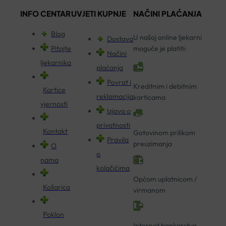
INFO CENTAR
UVJETI KUPNJE
NAČINI PLAĆANJA
Blog
U našoj online ljekarni
Dostava
Pitajte
moguće je platiti:
Načini
ljekarnika
plaćanja
Povrat i
Kreditnim i debitnim
Kartice
reklamacija
karticama
vjernosti
Izjava o
privatnosti
Kontakt
Gotovinom prilikom
Pravila
preuzimanja
O
o
nama
kolačićima
Općom uplatnicom /
Košarica
virmanom
Poklon
Internet bankarstvo