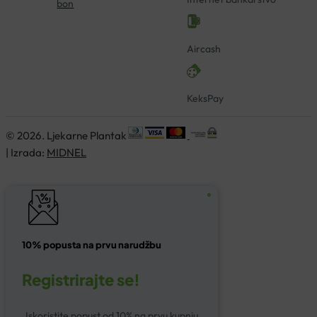
bon
Aircash
KeksPay
© 2026. Ljekarne Plantak
| Izrada:
MIDNEL
10% popusta na prvu narudžbu
Registrirajte se!
Iskoristite popust od 10% na prvu kupnju