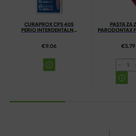
CURAPROX CPS 405
PASTA ZA 
PERIO INTERDENTALNA
PARODONTAX F
ČETKICA
75ML
€
9.06
€
5.79
PASTA
ZA
ZUBE
PARODO
FLUORI
75ML
količina