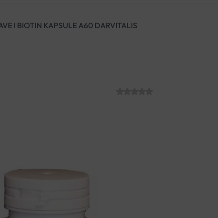
VE I BIOTIN KAPSULE A60 DARVITALIS
EKSTRAKT ZELE
A60 DARVITAL
SKU:
C011410
€
17.19
Ekstrakt zrna zelene kave sta
razgradnju masti u tijelu, spr
kave i biotin doprinosi norm