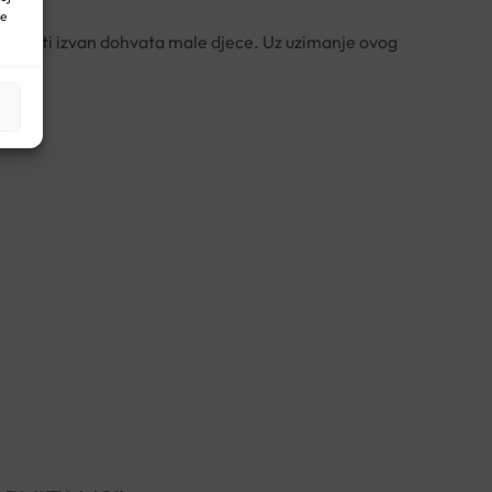
ne
 Čuvati izvan dohvata male djece. Uz uzimanje ovog