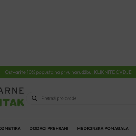
Ostvarite 10% popusta na prvu narudžbu. KLIKNITE OVDJE
Products
search
OZMETIKA
DODACI PREHRANI
MEDICINSKA POMAGALA