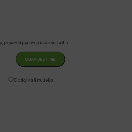
Dodaj na listu želja
znad €49,99