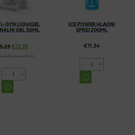
I-GYN LIQUIGEL
ICE POWER HLADNI
NALNI GEL 30ML
SPREJ 200ML
€
11.34
€
12.18
15.23
 najniža cijena:
€
14.50
ICE
POWER
MULTI-
HLADNI
GYN
SPREJ
LIQUIGEL
200ML
VAGINALNI
količina
GEL
30ML
količina