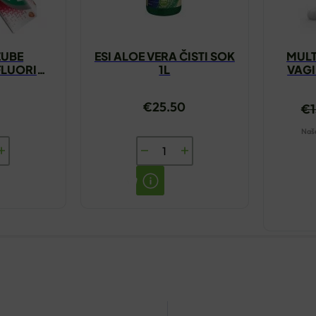
ZUBE
ESI ALOE VERA ČISTI SOK
MULT
LUORIDE
1L
VAGI
€
25.50
€
Naša
ESI
ALOE
VERA
NTAX
ČISTI
DE
SOK
1L
količina