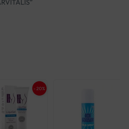
ARVITALIS”
- 20%