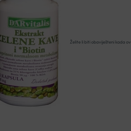
Pomoć pri mršavljenju.
Nema na zalihi
Besplatna dostava za narudžbe i
Rok isporuke: 2 – 5 dana