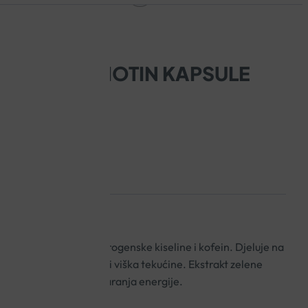
NE KAVE I BIOTIN KAPSULE
IS
ndardiziran na 50% klorogenske kiseline i kofein. Djeluje na
ječava apsorpciju masti i viška tekućine. Ekstrakt zelene
alnom metabolizmu stvaranja energije.