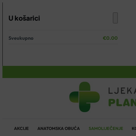
U košarici
Sveukupno
€
0.00
Nema proizvoda u košarici.
KOŠARICA
AKCIJE
ANATOMSKA OBUĆA
SAMOLIJEČENJE
K