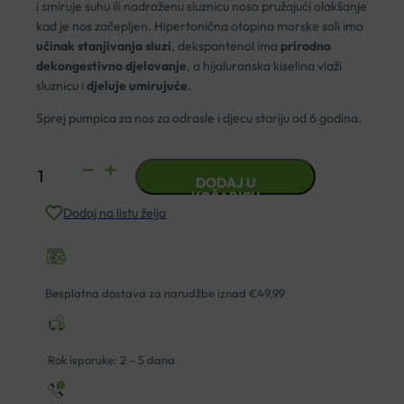
i smiruje suhu ili nadraženu sluznicu nosa pružajući olakšanje
kad je nos začepljen. Hipertonična otopina morske soli ima
učinak stanjivanja sluzi
, dekspantenol ima
prirodno
dekongestivno djelovanje
, a hijaluronska kiselina vlaži
sluznicu i
djeluje umirujuće
.
Sprej pumpica za nos za odrasle i djecu stariju od 6 godina.
SINOMARIN
DODAJ U
DRY
KOŠARICU
Dodaj na listu želja
NOSE
RELIEF
30ML
količina
Besplatna dostava za narudžbe iznad €49,99
Rok isporuke: 2 – 5 dana