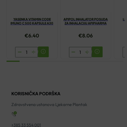
YASENKA VITAMIN CODE
APIPOL INHALATOR POSUDA
LI
IMUNO C 500 KAPSULE A30
ZA INHALACIJU APIPHARMA
€
6.40
€
8.06
YASENKA
APIPOL
L
VITAMIN
INHALATOR
T
CODE
POSUDA
L
IMUNO
ZA
D
C
INHALACIJU
ko
500
APIPHARMA
KORISNIČKA PODRŠKA
KAPSULE
količina
A30
Zdravstvena ustanova Ljekarne Plantak
količina
+385 33 554 001