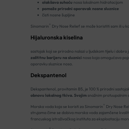
olakšava suhoću
nosa lokalnom hidratacijom
pomaže prirodni oporavak nosne sluznice
čisti nosne šupljine
®
Sinomarin
Dry Nose Relief se može koristiti sam ili u ko
Hijaluronska kiselina
sastojak koji se prirodno nalazi u ljudskom tijelu i dobro
zaštitnu barijeru na sluznici
nosa koja omogućava pojača
oporavku sluznice nosa.
Dekspantenol
Dekspantenol, provitamin B5, je 100 % prirodni sastojak
obnovu lokalnog tkiva. Svojim
snažnim protuupalnim dj
®
Morska voda koja se koristi za Sinomarin
Dry Nose Reli
strujama čime se dobiva morska voda zajamčene kvalit
francuskog istraživačkog instituta za eksploataciju mo
®