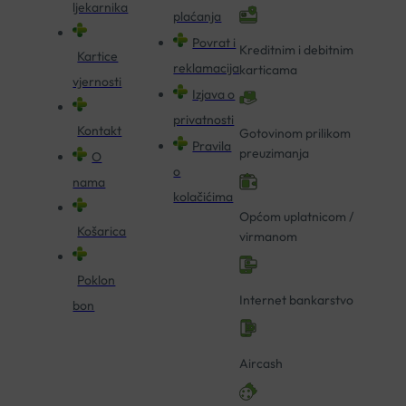
ljekarnika
plaćanja
Povrat i
Kreditnim i debitnim
Kartice
reklamacija
karticama
vjernosti
Izjava o
privatnosti
Kontakt
Gotovinom prilikom
Pravila
preuzimanja
O
o
nama
kolačićima
Općom uplatnicom /
Košarica
virmanom
Poklon
Internet bankarstvo
bon
Aircash