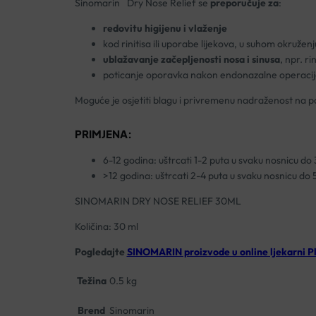
Sinomarin
Dry Nose Relief se
preporučuje za
:
redovitu higijenu i vlaženje
kod rinitisa ili uporabe lijekova, u suhom okruženj
ublažavanje začepljenosti nosa i sinusa
, npr. ri
poticanje oporavka nakon endonazalne operacij
Moguće je osjetiti blagu i privremenu nadraženost na 
PRIMJENA:
6-12 godina: uštrcati 1-2 puta u svaku nosnicu do
>12 godina: uštrcati 2-4 puta u svaku nosnicu do
SINOMARIN DRY NOSE RELIEF 30ML
Količina: 30 ml
Pogledajte
SINOMARIN proizvode u online ljekarni P
Težina
0.5 kg
Brend
Sinomarin