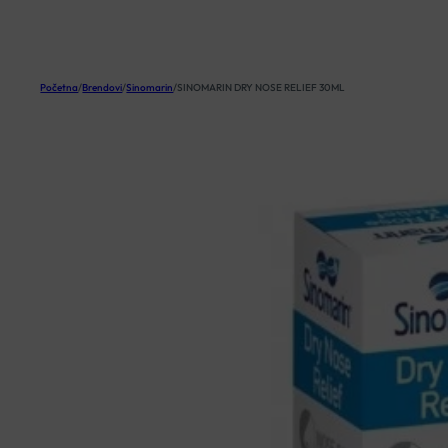
KOŠARICA
Početna
/
Brendovi
/
Sinomarin
/
SINOMARIN DRY NOSE RELIEF 30ML