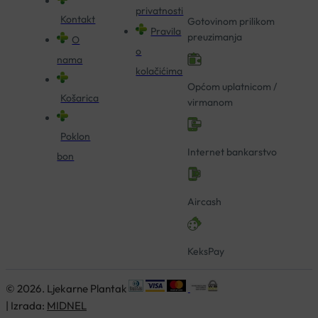
privatnosti
Kontakt
Gotovinom prilikom
Pravila
preuzimanja
O
o
nama
kolačićima
Općom uplatnicom /
Košarica
virmanom
Poklon
Internet bankarstvo
bon
Aircash
KeksPay
© 2026. Ljekarne Plantak
| Izrada:
MIDNEL