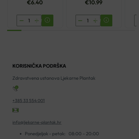
€
6.40
€
10.99
YASENKA
BIOVITALIS
B
VITAMIN
BIOLAKS
A
CODE
SIRUP
F
IMUNO
200ML
2
C
količina
ko
500
KORISNIČKA PODRŠKA
KAPSULE
A30
Zdravstvena ustanova Ljekarne Plantak
količina
+385 33 554 001
info@ljekarne-plantak.hr
Ponedjeljak - petak:
08:00 – 20:00