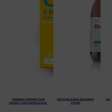
YASENKA VITAMIN CODE
BIOVITALIS BIOLAKS SIRUP
BIOV
IMUNO C 500 KAPSULE A30
200ML