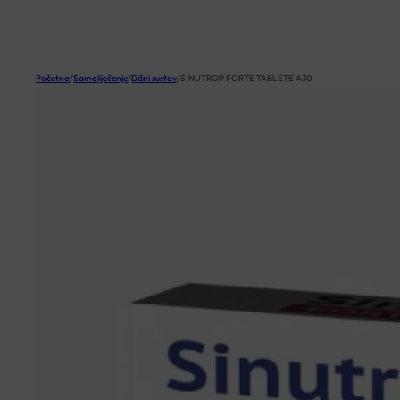
KOŠARICA
Početna
/
Samoliječenje
/
Dišni sustav
/
SINUTROP FORTE TABLETE A30