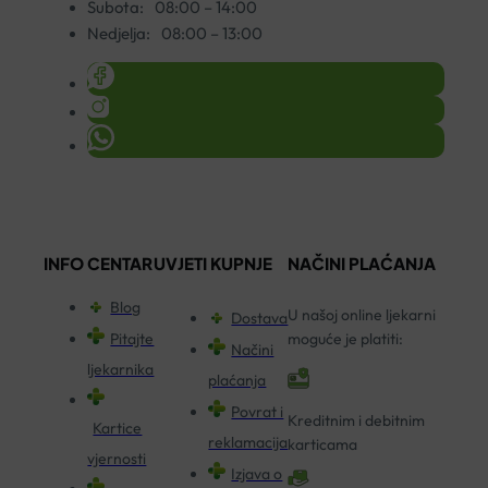
Subota:
08:00 – 14:00
Nedjelja:
08:00 – 13:00
INFO CENTAR
UVJETI KUPNJE
NAČINI PLAĆANJA
Blog
U našoj online ljekarni
Dostava
Pitajte
moguće je platiti:
Načini
ljekarnika
plaćanja
Povrat i
Kreditnim i debitnim
Kartice
reklamacija
karticama
vjernosti
Izjava o