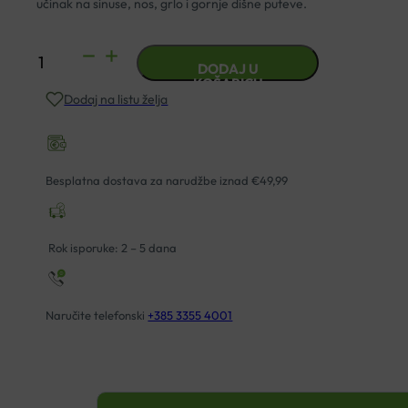
učinak na sinuse, nos, grlo i gornje dišne puteve.
SINUTROP
DODAJ U
FORTE
KOŠARICU
Dodaj na listu želja
TABLETE
A30
količina
Besplatna dostava za narudžbe iznad €49,99
Rok isporuke: 2 – 5 dana
Naručite telefonski
+385 3355 4001