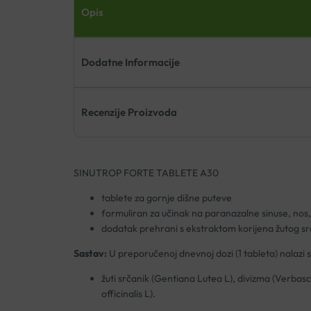
Opis
Dodatne Informacije
Recenzije Proizvoda
SINUTROP FORTE TABLETE A30
tablete za gornje dišne puteve
formuliran za učinak na paranazalne sinuse, nos, 
dodatak prehrani s ekstraktom korijena žutog srčan
Sastav:
U preporučenoj dnevnoj dozi (1 tableta) nalazi s
žuti srčanik (Gentiana Lutea L), divizma (Verbas
officinalis L).