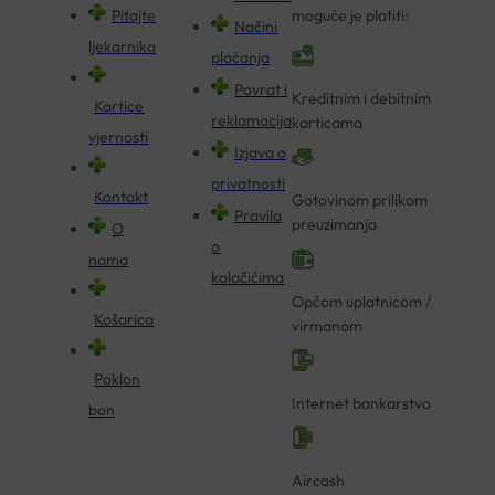
Pitajte
moguće je platiti:
Načini
ljekarnika
plaćanja
Povrat i
Kreditnim i debitnim
Kartice
reklamacija
karticama
vjernosti
Izjava o
privatnosti
Kontakt
Gotovinom prilikom
Pravila
preuzimanja
O
o
nama
kolačićima
Općom uplatnicom /
Košarica
virmanom
Poklon
Internet bankarstvo
bon
Aircash