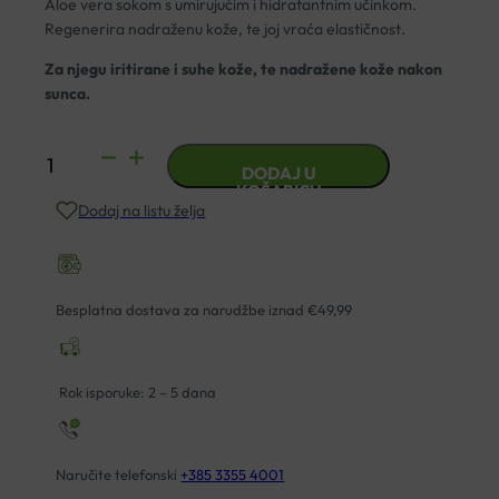
Aloe vera sokom s umirujućim i hidratantnim učinkom.
Regenerira nadraženu kože, te joj vraća elastičnost.
Za njegu iritirane i suhe kože, te nadražene kože nakon
sunca.
PANTHENOL
DODAJ U
LOSION
KOŠARICU
Dodaj na listu želja
10%
200ML
količina
Besplatna dostava za narudžbe iznad €49,99
Rok isporuke: 2 – 5 dana
Naručite telefonski
+385 3355 4001