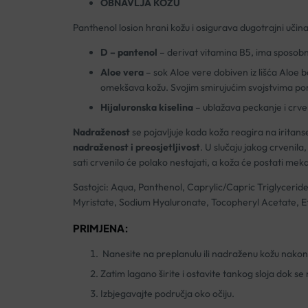
OBNAVLJA KOŽU
Panthenol losion hrani kožu i osigurava dugotrajni učina
D – pantenol
– derivat vitamina B5, ima sposobno
Aloe vera
– sok Aloe vere dobiven iz lišća Aloe ba
omekšava kožu. Svojim smirujućim svojstvima pom
Hijaluronska kiselina
– ublažava peckanje i crven
Nadraženost
se pojavljuje kada koža reagira na iritans
nadraženost i preosjetljivost
. U slučaju jakog crvenil
sati crvenilo će polako nestajati, a koža će postati meka 
Sastojci: Aqua, Panthenol, Caprylic/Capric Triglyceri
Myristate, Sodium Hyaluronate, Tocopheryl Acetate, E
PRIMJENA:
Nanesite na preplanulu ili nadraženu kožu nakon 
Zatim lagano širite i ostavite tankog sloja dok se
Izbjegavajte područja oko očiju.