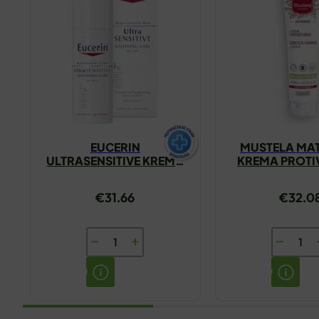
EUCERIN
MUSTELA MAT
ULTRASENSITIVE KREMA
KREMA PROTIV
ZA SUHU KOŽU 50ML
250M
€
31.66
€
32.0
EUCERIN
MUSTEL
ULTRASENSITIVE
MATERN
KREMA
KREMA
ZA
PROTIV