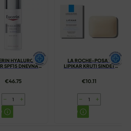
ERIN HYALURON
LA ROCHE-POSAY
ER SPF15 DNEVNA
LIPIKAR KRUTI SINDET
MA NORMALNA
150G
OVITA KOŽA 50ML
€
46.75
€
10.11
EUCERIN
LA
HYALURON
ROCHE-
FILLER
POSAY
SPF15
LIPIKAR