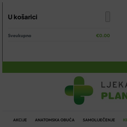
U košarici
Sveukupno
€
0.00
Nema proizvoda u košarici.
KOŠARICA
AKCIJE
ANATOMSKA OBUĆA
SAMOLIJEČENJE
K