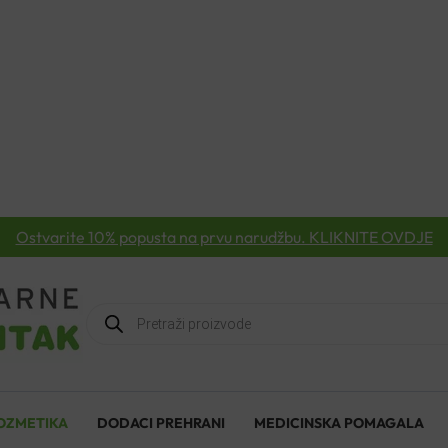
Ostvarite 10% popusta na prvu narudžbu. KLIKNITE OVDJE
Products
search
OZMETIKA
DODACI PREHRANI
MEDICINSKA POMAGALA