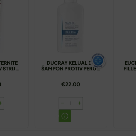
ERNITE
DUCRAY KELUAL DS
EUC
 STRIJA
ŠAMPON PROTIV PERUTI
FILL
L
100ML
KRE
MJEŠ
8
€
22.00
A
DUCRAY
ITE
KELUAL
DS
ŠAMPON