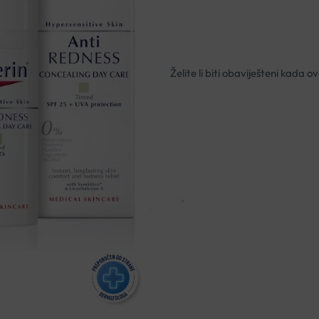
Nema na zalihi
Besplatna dostava za narudžbe i
Rok isporuke: 2 – 5 dana