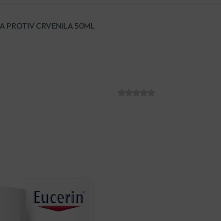
A PROTIV CRVENILA 50ML
EUCERIN ANTI
CRVENILA 50M
SKU:
C004419
€
33.61
Dnevna krema protiv crvenila
Razvijena za izrazito osjetlji
nadraženost i prekriva vidljiv