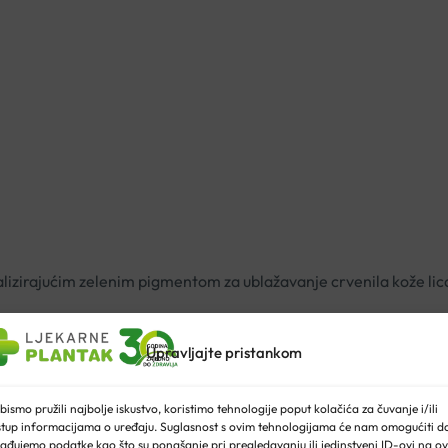
tralizirajućim zelenim pigmentom za ublažavanje crvenila kože lic
Upravljajte pristankom
ti izravno na izvor hipereaktivnosti, trenutačno ublažujući kožu i 
ke Glycyrrhiza Inflata, smanjuje crvenilo i umiruje nadraženost
bismo pružili najbolje iskustvo, koristimo tehnologije poput kolačića za čuvanje i/ili
stup informacijama o uređaju. Suglasnost s ovim tehnologijama će nam omogućiti d
ji prekrivaju i neutraliziraju crvenilo kože, dajući koži trenuta
ađujemo podatke kao što su ponašanje pri pregledavanju ili jedinstveni ID-ovi na ov