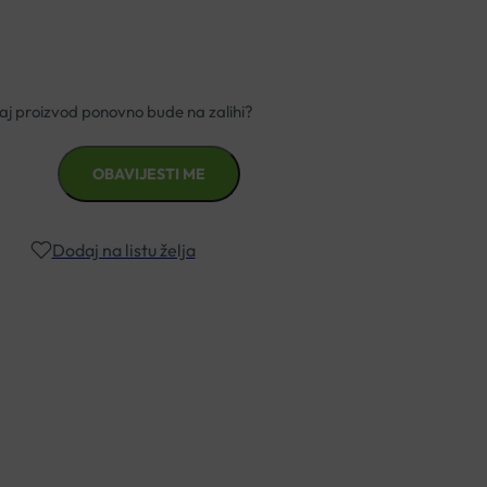
Dodaj na listu želja
znad €49,99