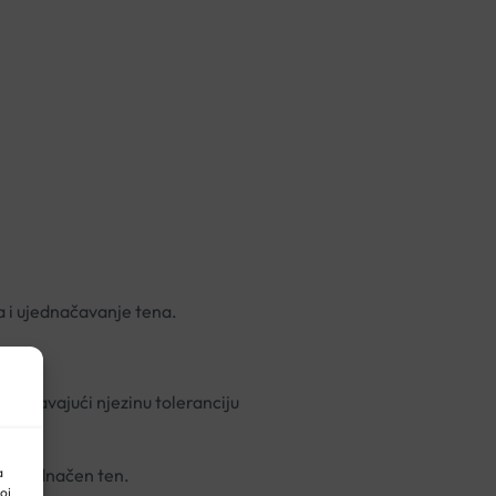
a i ujednačavanje tena.
povećavajući njezinu toleranciju
a
čno ujednačen ten.
oj