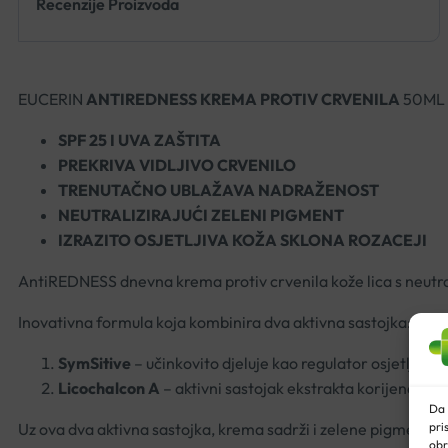
Recenzije Proizvoda
EUCERIN
ANTIREDNESS KREMA PROTIV CRVENILA
50ML
SPF 25 I UVA ZAŠTITA
PREKRIVA VIDLJIVO CRVENILO
TRENUTAČNO UBLAŽAVA NADRAŽENOST
NEUTRALIZIRAJUĆI ZELENI PIGMENT
IZRAZITO OSJETLJIVA KOŽA SKLONA ROZACEJI
AntiREDNESS dnevna krema
protiv crvenila kože lica s neu
Inovativna formula koja kombinira dva aktivna sastojka:
SymSitive
– učinkovito djeluje kao regulator osjetljivos
Licochalcon A
– aktivni sastojak ekstrakta korijena bilj
Da 
pri
Uz ova dva aktivna sastojka, krema sadrži i zelene pigmente ko
obr