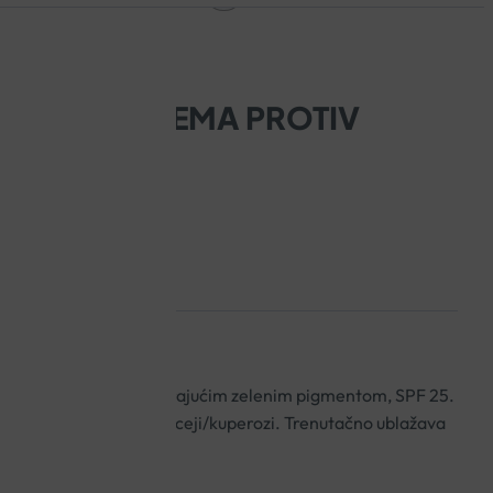
REDNESS KREMA PROTIV
L
 kože lica sa neutralizirajućim zelenim pigmentom, SPF 25.
vu kožu i kožu sklonu rozaceji/kuperozi. Trenutačno ublažava
o crvenilo.