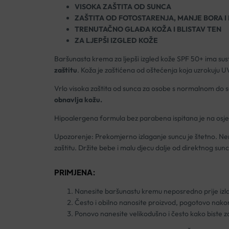
VISOKA ZAŠTITA OD SUNCA
ZAŠTITA OD FOTOSTARENJA, MANJE BORA I
TRENUTAČNO GLAĐA KOŽA I BLISTAV TEN
ZA LJEPŠI IZGLED KOŽE
Baršunasta krema za ljepši izgled kože SPF 50+ ima sus
zaštitu
. Koža je zaštićena od oštećenja koja uzrokuju UV-
Vrlo visoka zaštita od sunca za osobe s normalnom do 
obnavlja kožu.
Hipoalergena formula bez parabena ispitana je na osje
Upozorenje: Prekomjerno izlaganje suncu je štetno. Nemo
zaštitu. Držite bebe i malu djecu dalje od direktnog sun
PRIMJENA:
Nanesite baršunastu kremu neposredno prije izl
Često i obilno nanosite proizvod, pogotovo nakon p
Ponovo nanesite velikodušno i često kako biste zad