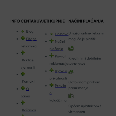
INFO CENTAR
UVJETI KUPNJE
NAČINI PLAĆANJA
Blog
U našoj online ljekarni
Dostava
Pitajte
moguće je platiti:
Načini
ljekarnika
plaćanja
Povrat i
Kreditnim i debitnim
Kartice
reklamacija
karticama
vjernosti
Izjava o
privatnosti
Kontakt
Gotovinom prilikom
Pravila
preuzimanja
O
o
nama
kolačićima
Općom uplatnicom /
Košarica
virmanom