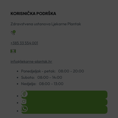
100ML
SPF50
količina
GEL-
KORISNIČKA PODRŠKA
KREMA
50ML
Zdravstvena ustanova Ljekarne Plantak
količina
+385 33 554 001
info@ljekarne-plantak.hr
Ponedjeljak - petak:
08:00 – 20:00
Subota:
08:00 – 14:00
Nedjelja:
08:00 – 13:00