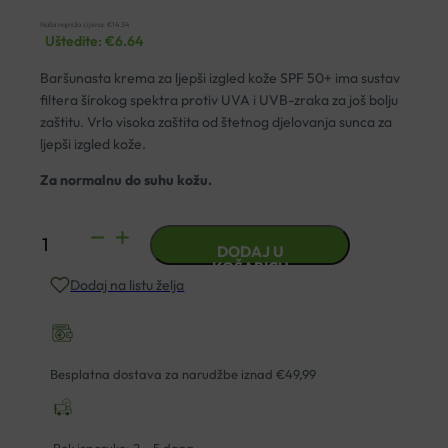
Naša najniža cijena:
€
14.34
Uštedite:
€
6.64
Baršunasta krema za ljepši izgled kože SPF 50+ ima sustav
filtera širokog spektra protiv UVA i UVB-zraka za još bolju
zaštitu. Vrlo visoka zaštita od štetnog djelovanja sunca za
ljepši izgled kože.
Za normalnu do suhu kožu.
VICHY
DODAJ U
SUN
KOŠARICU
Dodaj na listu želja
CAPITAL
SOLEIL
SPF50
BARŠUNASTA
Besplatna dostava za narudžbe iznad €49,99
KREMA
50ML
količina