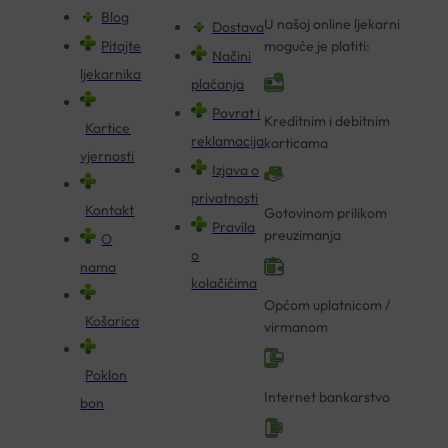
Blog
U našoj online ljekarni
Dostava
Pitajte
moguće je platiti:
Načini
ljekarnika
plaćanja
Povrat i
Kreditnim i debitnim
Kartice
reklamacija
karticama
vjernosti
Izjava o
privatnosti
Kontakt
Gotovinom prilikom
Pravila
preuzimanja
O
o
nama
kolačićima
Općom uplatnicom /
Košarica
virmanom
Poklon
Internet bankarstvo
bon