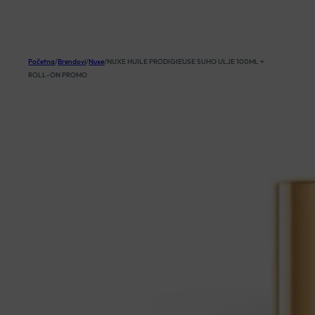
KOŠARICA
Početna
/
Brendovi
/
Nuxe
/
NUXE HUILE PRODIGIEUSE SUHO ULJE 100ML +
ROLL-ON PROMO