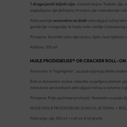
7 dragocjenih biljnih ulja
: visokohranjivo Tsubaki ulje,
zaglađujuće ulje lješnjaka, hranjivo ulje makadamije i o
Koža postaje
senzualna na dodir
zahvaljujući suhoj tek
gardenije i magnolije te tople note vanilije i kokosovog 
Primjena: Koristite suho ulje na licu, tijelu i kosi tijekom cij
Količina: 100 ml
HUILE PRODIGIEUSE® OR CRACKER ROLL-ON 
Iluminator ili “highlighter” za područja koja želite ista
Roll on iluminator za lice i dekolte osvjetljava zlatnim s
intenzivne senzualnosti zahvaljujući mirisu s notama cvij
Primjena: Prije upotrebe protresti. Nanesite na područja
NUXE HUILE PRODIGIEUSE SUHO ULJE 100ML + RO
Pakiranje: ulje 100 ml + roll-on 8 ml gratis