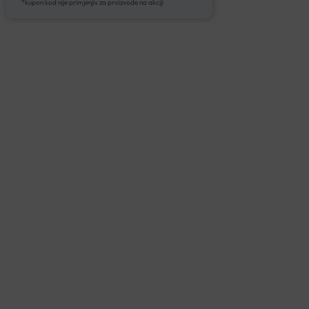
*kupon kod nije primjenjiv za proizvode na akciji