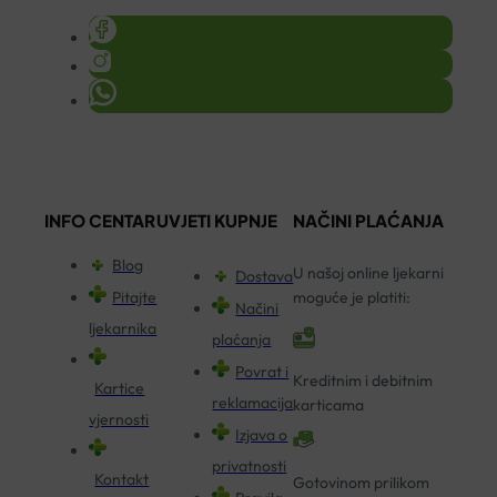
INFO CENTAR
UVJETI KUPNJE
NAČINI PLAĆANJA
Blog
U našoj online ljekarni
Dostava
Pitajte
moguće je platiti:
Načini
ljekarnika
plaćanja
Povrat i
Kreditnim i debitnim
Kartice
reklamacija
karticama
vjernosti
Izjava o
privatnosti
Kontakt
Gotovinom prilikom