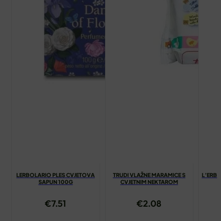
LERBOLARIO PLES CVJETOVA
TRUDI VLAŽNE MARAMICE S
L’ERB
SAPUN 100G
CVJETNIM NEKTAROM
€
7.51
€
2.08