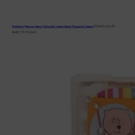
KOŠARICA
Početna
/
Mame i djeca
/
Zdravlje i njega djece
/
Kupanje i njega
/
ŠTAPIĆI ZA UŠI
BABY TO.TO A60