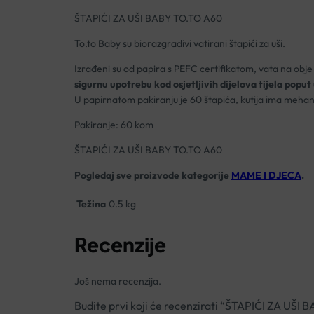
ŠTAPIĆI ZA UŠI BABY TO.TO A60
To.to Baby su biorazgradivi vatirani štapići za uši.
Izrađeni su od papira s PEFC certifikatom, vata na obje 
sigurnu upotrebu kod osjetljivih dijelova tijela poput 
U papirnatom pakiranju je 60 štapića, kutija ima mehan
Pakiranje: 60 kom
ŠTAPIĆI ZA UŠI BABY TO.TO A60
Pogledaj sve proizvode kategorije
MAME I DJECA
.
Težina
0.5 kg
Recenzije
Još nema recenzija.
Budite prvi koji će recenzirati “ŠTAPIĆI ZA UŠI