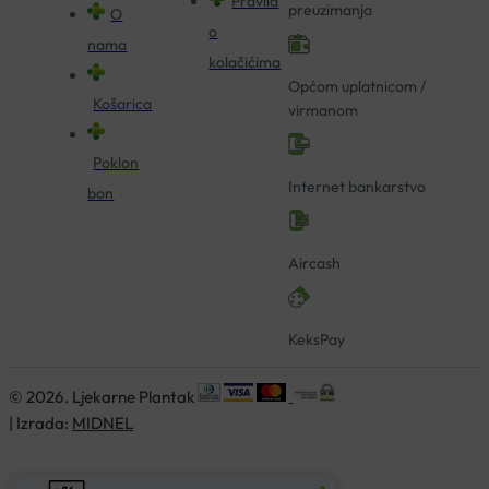
Pravila
preuzimanja
O
o
nama
kolačićima
Općom uplatnicom /
Košarica
virmanom
Poklon
Internet bankarstvo
bon
Aircash
KeksPay
© 2026. Ljekarne Plantak
| Izrada:
MIDNEL