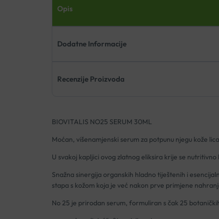
Opis
Dodatne Informacije
Recenzije Proizvoda
BIOVITALIS NO25 SERUM 30ML
Moćan, višenamjenski serum za potpunu njegu kože lic
U svakoj kapljici ovog zlatnog eliksira krije se nutriti
Snažna sinergija organskih hladno tiještenih i esencij
stapa s kožom koja je već nakon prve primjene nahranje
No 25 je prirodan serum, formuliran s čak 25 botaničkih 