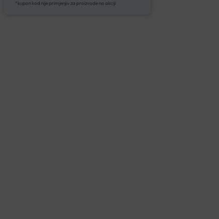
*kupon kod nije primjenjiv za proizvode na akciji