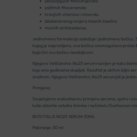
obnavljajućih fitonutrijenata
zaštitnih fitoceramida
hranjivih vitamina i minerala
izbalansiranog omjera masnih kiselina
moćnih antioksidansa.
Jedinstvena formulacija zaslužuje i jedinstvenu bočicu.
kojeg je napravljena, ova bočica onemogućava prolaz št
boja čini ovu bočicu neodoljivom.
Njegovo Veličanstvo
No25 serum
razvijen je kako bism
koju smo godinama skupljali. Rezultat je aktivni biljni se
snažnom. Njegovo Veličanstvo
No25 serum
još je jedan
Primjena:
Savjetujemo svakodnevnu primjenu seruma, ujutro i naveč
kože uklonite ostatke šminke i nečistoću Dvofaznom mi
BIOVITALIS NO25 SERUM 30ML
Pakiranje: 30 ml