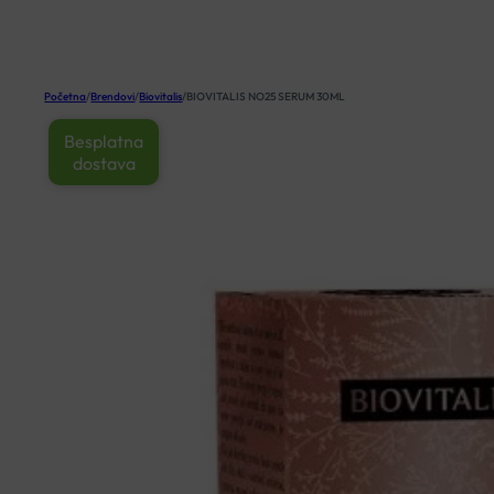
KOŠARICA
Početna
/
Brendovi
/
Biovitalis
/
BIOVITALIS NO25 SERUM 30ML
Besplatna
dostava