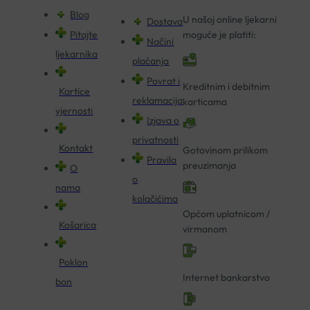
Blog
U našoj online ljekarni
Dostava
Pitajte
moguće je platiti:
Načini
ljekarnika
plaćanja
Povrat i
Kreditnim i debitnim
Kartice
reklamacija
karticama
vjernosti
Izjava o
privatnosti
Kontakt
Gotovinom prilikom
Pravila
preuzimanja
O
o
nama
kolačićima
Općom uplatnicom /
Košarica
virmanom
Poklon
Internet bankarstvo
bon