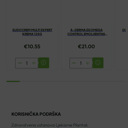
SUDOCREM MULTI EXPERT
A-DERMA EXOMEGA
DUC
KREMA 125G
CONTROL EMOLIJENTNA
KREMA 200ML
NE
€
10.55
€
21.00
SUDOCREM
A-
MULTI
DERMA
EXPERT
EXOMEGA
KREMA
CONTROL
125G
EMOLIJENTNA
količina
KREMA
200ML
količina
KORISNIČKA PODRŠKA
Zdravstvena ustanova Ljekarne Plantak