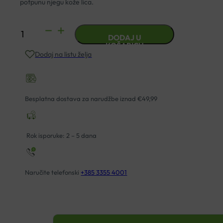
potpunu njegu kože lica.
BIOVITALIS
DODAJ U
NO25
KOŠARICU
Dodaj na listu želja
SERUM
30ML
količina
Besplatna dostava za narudžbe iznad €49,99
Rok isporuke: 2 – 5 dana
Naručite telefonski
+385 3355 4001