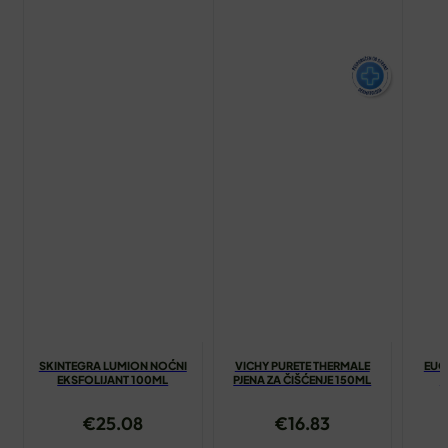
SKINTEGRA LUMION NOĆNI
VICHY PURETE THERMALE
EUC
EKSFOLIJANT 100ML
PJENA ZA ČIŠĆENJE 150ML
A
€
25.08
€
16.83