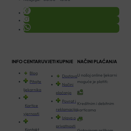
INFO CENTAR
UVJETI KUPNJE
NAČINI PLAĆANJA
Blog
U našoj online ljekarni
Dostava
Pitajte
moguće je platiti:
Načini
ljekarnika
plaćanja
Povrat i
Kreditnim i debitnim
Kartice
reklamacija
karticama
vjernosti
Izjava o
privatnosti
Kontakt
Gotovinom prilikom