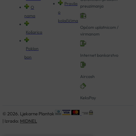
Pravila
preuzimanja
O
o
nama
kolačićima
Općom uplatnicom /
Košarica
virmanom
Poklon
Internet bankarstvo
bon
Aircash
KeksPay
© 2026. Ljekarne Plantak
| Izrada:
MIDNEL