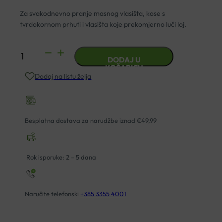
Za svakodnevno pranje masnog vlasišta, kose s
tvrdokornom prhuti i vlasišta koje prekomjerno luči loj.
EUCERIN
DODAJ U
DERMOCAPILLAIRE
KOŠARICU
Dodaj na listu želja
GEL
ŠAMPON
PROTIV
PRHUTI
Besplatna dostava za narudžbe iznad €49,99
količina
Rok isporuke: 2 – 5 dana
Naručite telefonski
+385 3355 4001