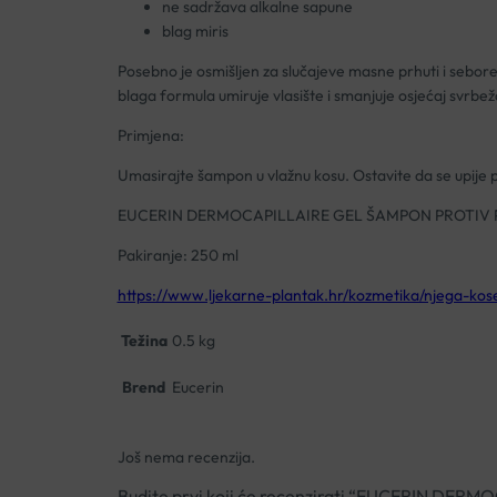
ne sadržava alkalne sapune
blag miris
Posebno je osmišljen za slučajeve masne prhuti i seborei
blaga formula umiruje vlasište i smanjuje osjećaj svrbež
Primjena:
Umasirajte šampon u vlažnu kosu. Ostavite da se upije p
EUCERIN DERMOCAPILLAIRE GEL ŠAMPON PROTIV 
Pakiranje: 250 ml
https://www.ljekarne-plantak.hr/kozmetika/njega-kos
Težina
0.5 kg
Brend
Eucerin
Još nema recenzija.
Budite prvi koji će recenzirati “EUCERIN D