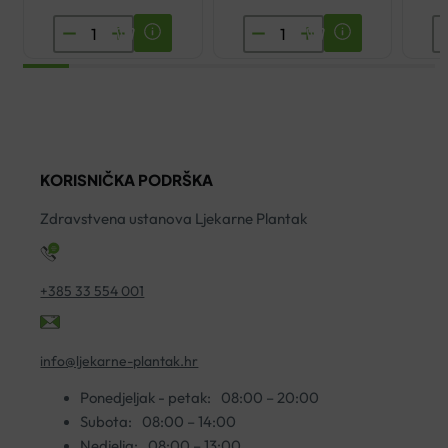
SKINTEGRA
VICHY
E
LUMION
PURETE
A
NOĆNI
THERMALE
A
EKSFOLIJANT
PJENA
K
100ML
ZA
4
količina
ČIŠĆENJE
ko
KORISNIČKA PODRŠKA
150ML
količina
Zdravstvena ustanova Ljekarne Plantak
+385 33 554 001
info@ljekarne-plantak.hr
Ponedjeljak - petak:
08:00 – 20:00
Subota:
08:00 – 14:00
Nedjelja:
08:00 – 13:00