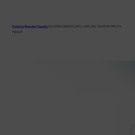
KOŠARICA
Početna
/
Brendovi
/
Eucerin
/
EUCERIN DERMOCAPILLAIRE GEL ŠAMPON PROTIV
PRHUTI