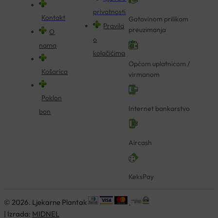
privatnosti
Kontakt
Gotovinom prilikom
Pravila
preuzimanja
O
o
nama
kolačićima
Općom uplatnicom /
Košarica
virmanom
Poklon
Internet bankarstvo
bon
Aircash
KeksPay
© 2026. Ljekarne Plantak
| Izrada:
MIDNEL