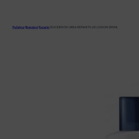
KOŠARICA
Početna
/
Brendovi
/
Eucerin
/
EUCERIN 5% UREA REPAIR PLUS LOSION 250ML