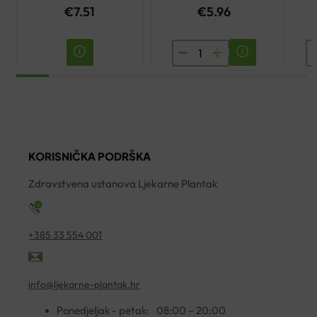
€
7.51
€
5.96
AVENE
D
TERMALNA
K
VODA
D
SPREJ
Š
50ML
P
količina
P
KORISNIČKA PODRŠKA
1
ko
Zdravstvena ustanova Ljekarne Plantak
+385 33 554 001
info@ljekarne-plantak.hr
Ponedjeljak - petak:
08:00 – 20:00