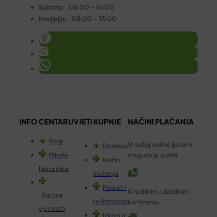
Subota:
08:00 – 14:00
Nedjelja:
08:00 – 13:00
INFO CENTAR
UVJETI KUPNJE
NAČINI PLAĆANJA
Blog
U našoj online ljekarni
Dostava
Pitajte
moguće je platiti:
Načini
ljekarnika
plaćanja
Povrat i
Kreditnim i debitnim
Kartice
reklamacija
karticama
vjernosti
Izjava o