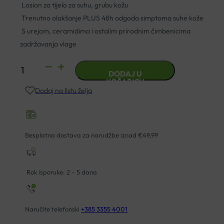
Losion za tijelo za suhu, grubu kožu
Trenutno olakšanje PLUS 48h odgoda simptoma suhe kože
S urejom, ceramidima i ostalim prirodnim čimbenicima
zadržavanja vlage
EUCERIN
DODAJ U
5%
KOŠARICU
Dodaj na listu želja
UREA
REPAIR
PLUS
LOSION
Besplatna dostava za narudžbe iznad €49,99
250ML
količina
Rok isporuke: 2 – 5 dana
Naručite telefonski
+385 3355 4001