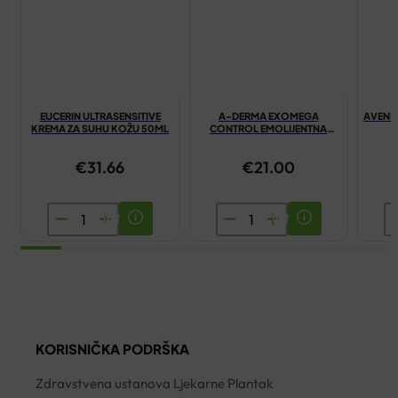
EUCERIN ULTRASENSITIVE
A-DERMA EXOMEGA
AVENE
KREMA ZA SUHU KOŽU 50ML
CONTROL EMOLIJENTNA
KREMA 200ML
€
31.66
€
21.00
EUCERIN
A-
A
ULTRASENSITIVE
DERMA
T
KREMA
EXOMEGA
V
ZA
CONTROL
S
SUHU
EMOLIJENTNA
5
KOŽU
KREMA
ko
KORISNIČKA PODRŠKA
50ML
200ML
količina
količina
Zdravstvena ustanova Ljekarne Plantak