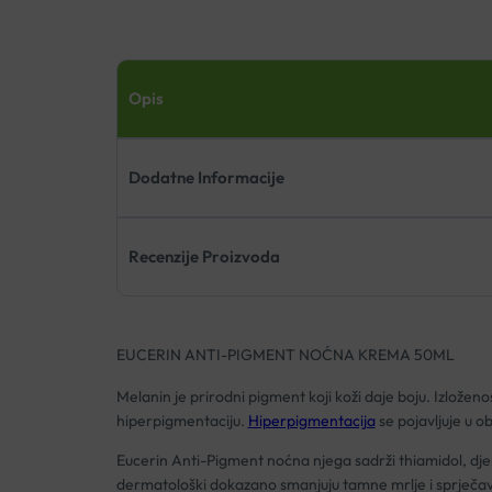
Opis
Dodatne Informacije
Recenzije Proizvoda
EUCERIN ANTI-PIGMENT NOĆNA KREMA 50ML
Melanin je prirodni pigment koji koži daje boju. Izložen
hiperpigmentaciju.
Hiperpigmentacija
se pojavljuje u o
Eucerin Anti-Pigment noćna njega sadrži thiamidol, djel
dermatološki dokazano smanjuju tamne mrlje i sprječava n