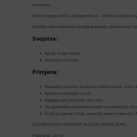
primjene.
Noćna njega sadrži i dekspantenol – aktivni sastojak koj
Kliničke i dermatološke studije dokazuju učinkovitost i p
Svojstva:
lightly fragranced
nemasna formula
Primjena:
Nanesite navečer na dobro očišćeno lice, vrat i 
Nježno umasirajte u kožu
Izbjegavajte područje oko očiju
Za optimalne rezultate koristiti u kombinaciji 
Svaki proizvod iz linije nanesite jednom dnevno.
EUCERIN ANTI-PIGMENT NOĆNA KREMA 50ML
Pakiranje: 50 ml