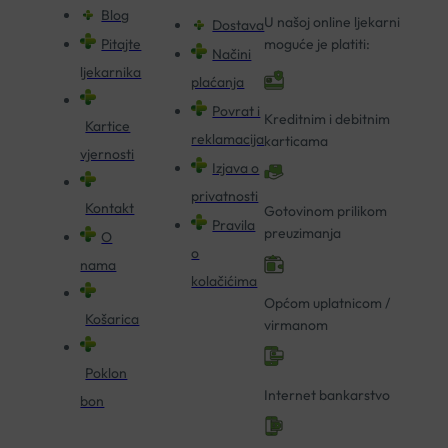
Blog
U našoj online ljekarni
Dostava
Pitajte
moguće je platiti:
Načini
ljekarnika
plaćanja
Povrat i
Kreditnim i debitnim
Kartice
reklamacija
karticama
vjernosti
Izjava o
privatnosti
Kontakt
Gotovinom prilikom
Pravila
preuzimanja
O
o
nama
kolačićima
Općom uplatnicom /
Košarica
virmanom
Poklon
Internet bankarstvo
bon