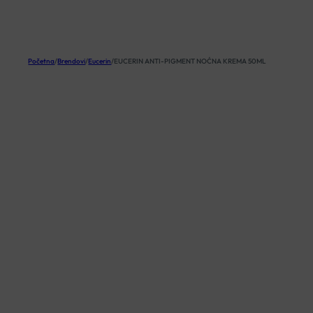
KOŠARICA
Početna
/
Brendovi
/
Eucerin
/
EUCERIN ANTI-PIGMENT NOĆNA KREMA 50ML