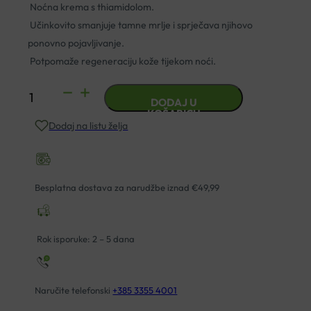
Noćna krema s thiamidolom.
Učinkovito smanjuje tamne mrlje i sprječava njihovo
ponovno pojavljivanje.
Potpomaže regeneraciju kože tijekom noći.
EUCERIN
DODAJ U
ANTI-
KOŠARICU
Dodaj na listu želja
PIGMENT
NOĆNA
KREMA
50ML
Besplatna dostava za narudžbe iznad €49,99
količina
Rok isporuke: 2 – 5 dana
Naručite telefonski
+385 3355 4001