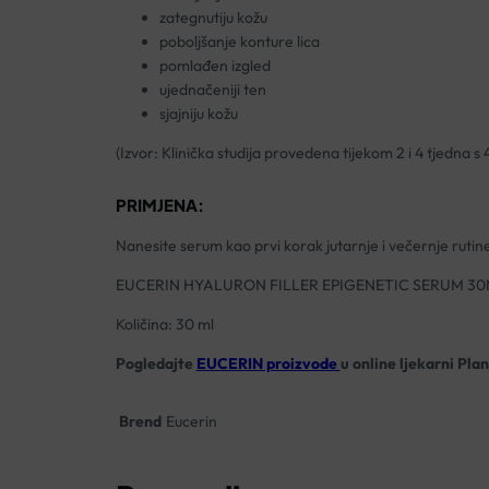
zategnutiju kožu
poboljšanje konture lica
pomlađen izgled
ujednačeniji ten
sjajniju kožu
(Izvor: Klinička studija provedena tijekom 2 i 4 tjedna 
PRIMJENA:
Nanesite serum kao prvi korak jutarnje i večernje rutine 
EUCERIN HYALURON FILLER EPIGENETIC SERUM 3
Količina: 30 ml
Pogledajte
EUCERIN proizvode
u online ljekarni Pla
Brend
Eucerin