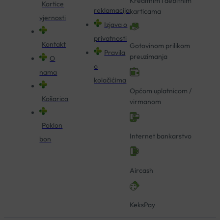
Kreditnim i debitnim
Kartice
reklamacija
karticama
vjernosti
Izjava o
privatnosti
Kontakt
Gotovinom prilikom
Pravila
preuzimanja
O
o
nama
kolačićima
Općom uplatnicom /
Košarica
virmanom
Poklon
Internet bankarstvo
bon
Aircash
KeksPay