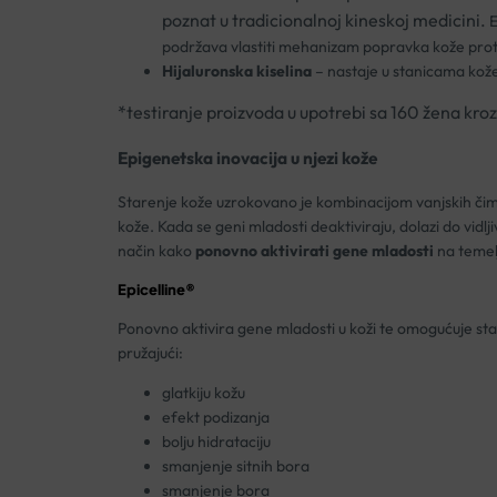
poznat u tradicionalnoj kineskoj medicini.
E
podržava vlastiti mehanizam popravka kože pro
Hijaluronska kiselina
– nastaje u stanicama kože 
*testiranje proizvoda u upotrebi sa 160 žena kroz
Epigenetska inovacija u njezi kože
Starenje kože uzrokovano je kombinacijom vanjskih čimbe
kože. Kada se geni mladosti deaktiviraju, dolazi do vidlj
način kako
ponovno aktivirati gene mladosti
na temel
Epicelline®
Ponovno aktivira gene mladosti u koži te omogućuje sta
pružajući:
glatkiju kožu
efekt podizanja
bolju hidrataciju
smanjenje sitnih bora
smanjenje bora