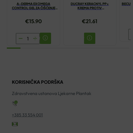
A-DERMA EXOMEGA
DUCRAY KERACNYL PP+
BECUTA
CONTROL GEL ZA ČIŠĆENJE
KREMA PROTIV
2U1 200ML
NEPRAVILNOSTI 30ML
€
15.90
€
21.61
B
A-
U
DERMA
Z
EXOMEGA
B
CONTROL
2
GEL
ko
ZA
KORISNIČKA PODRŠKA
ČIŠĆENJE
2U1
Zdravstvena ustanova Ljekarne Plantak
200ML
količina
+385 33 554 001