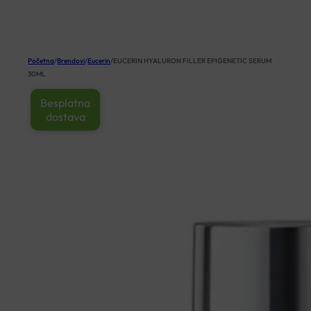
KOŠARICA
Početna
/
Brendovi
/
Eucerin
/
EUCERIN HYALURON FILLER EPIGENETIC SERUM
30ML
Besplatna
dostava