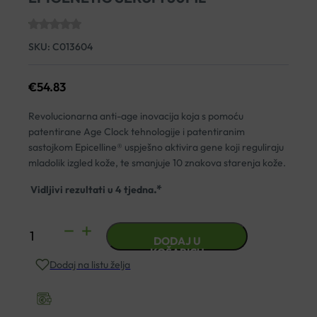
SKU:
C013604
€
54.83
Revolucionarna anti-age inovacija koja s pomoću
patentirane Age Clock tehnologije i patentiranim
sastojkom Epicelline® uspješno aktivira gene koji reguliraju
mladolik izgled kože, te smanjuje 10 znakova starenja kože.
.*
Vidljivi rezultati u 4 tjedna
EUCERIN
DODAJ U
HYALURON
KOŠARICU
Dodaj na listu želja
FILLER
EPIGENETIC
SERUM