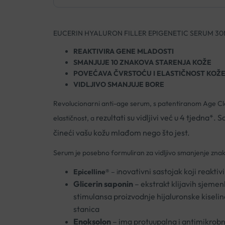
EUCERIN HYALURON FILLER EPIGENETIC SERUM 3
REAKTIVIRA GENE MLADOSTI
SMANJUJE 10 ZNAKOVA STARENJA KOŽE
POVEĆAVA ČVRSTOĆU I ELASTIČNOST KOŽ
VIDLJIVO SMANJUJE BORE
Revolucionarni anti-age serum, s patentiranom Age Cloc
rezultati su vidljivi već u 4 tjedna*.
Sa
elastičnost, a
čineći vašu kožu mlađom nego što jest.
Serum je posebno formuliran za vidljivo smanjenje znak
novativni sastojak koji reakt
Epicelline®
– i
Glicerin saponin
–
ekstrakt klijavih sjemenk
stimulansa proizvodnje hijaluronske kiseli
stanica
Enoksolon
–
ima protuupalna i antimikrobna 