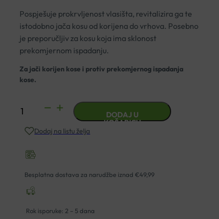
Pospješuje prokrvljenost vlasišta, revitalizira ga te
istodobno jača kosu od korijena do vrhova.
Posebno
je preporučljiv za kosu koja ima sklonost
prekomjernom ispadanju.
Za jači korijen kose i protiv prekomjernog ispadanja
kose.
AFRODITA
DODAJ U
ŠAMPON
KOŠARICU
Dodaj na listu želja
ZA
KOSU
KOPRIVA
I
Besplatna dostava za narudžbe iznad €49,99
PANTENOL
1000ML
količina
Rok isporuke: 2 – 5 dana