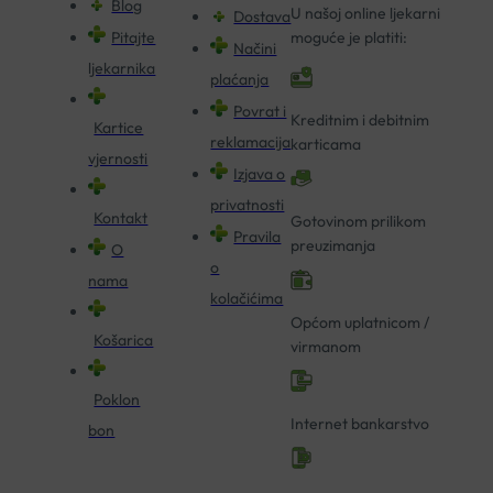
Blog
U našoj online ljekarni
Dostava
Pitajte
moguće je platiti:
Načini
ljekarnika
plaćanja
Povrat i
Kreditnim i debitnim
Kartice
reklamacija
karticama
vjernosti
Izjava o
privatnosti
Kontakt
Gotovinom prilikom
Pravila
preuzimanja
O
o
nama
kolačićima
Općom uplatnicom /
Košarica
virmanom
Poklon
Internet bankarstvo
bon