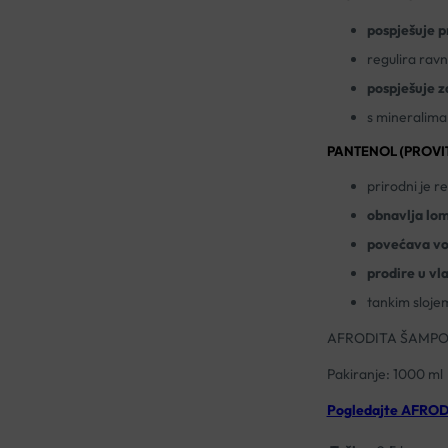
pospješuje pr
regulira ravn
pospješuje z
s mineralima
PANTENOL (PROVI
prirodni je r
obnavlja lom
povećava vo
prodire u vl
tankim slojem
AFRODITA ŠAMPON
Pakiranje: 1000 ml
Pogledajte AFRODI