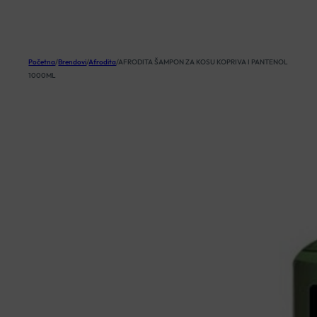
KOŠARICA
Početna
/
Brendovi
/
Afrodita
/
AFRODITA ŠAMPON ZA KOSU KOPRIVA I PANTENOL
1000ML