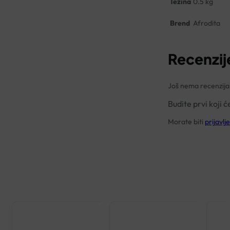
Težina
0.5 kg
Brend
Afrodita
Recenzij
Još nema recenzija
Budite prvi koj
Morate biti
prijavlje