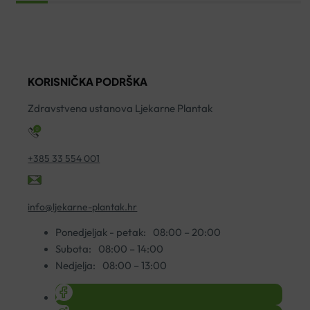
Z
HYDRA
THERMALE
B
UMIRUJUĆA
PJENA
2
KREMA
ZA
ko
ZA
ČIŠĆENJE
KORISNIČKA PODRŠKA
ČIŠĆENJE
150ML
200ML
količina
Zdravstvena ustanova Ljekarne Plantak
količina
+385 33 554 001
info@ljekarne-plantak.hr
Ponedjeljak - petak:
08:00 – 20:00
Subota:
08:00 – 14:00
Nedjelja:
08:00 – 13:00