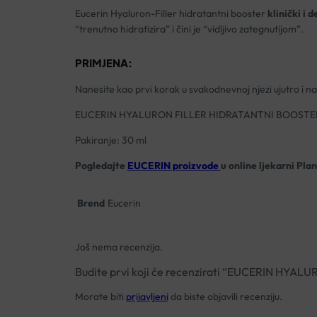
Eucerin Hyaluron-Filler hidratantni booster
klinički i
“trenutno hidratizira” i čini je “vidljivo zategnutijom”.
PRIMJENA:
Nanesite kao prvi korak u svakodnevnoj njezi ujutro i n
EUCERIN HYALURON FILLER HIDRATANTNI BOOSTE
Pakiranje: 30 ml
Pogledajte
EUCERIN proizvode
u online ljekarni Pla
Brend
Eucerin
Još nema recenzija.
Budite prvi koji će recenzirati “EUCERIN HY
Morate biti
prijavljeni
da biste objavili recenziju.