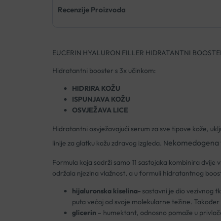
Recenzije Proizvoda
EUCERIN HYALURON FILLER HIDRATANTNI BOOSTE
Hidratantni booster s 3x učinkom:
HIDRIRA KOŽU
ISPUNJAVA KOŽU
OSVJEŽAVA LICE
Hidratantni osvježavajući serum za sve tipove kože, uključ
ekomedogena 
linije za glatku kožu zdravog izgleda. N
Formula koja sadrži samo 11 sastojaka kombinira dvije v
održala njezina vlažnost, a u formuli hidratantnog boos
hijaluronska kiselina-
sastavni je dio vezivnog tk
puta većoj od svoje molekularne težine. Također im
glicerin
– humektant, odnosno pomaže u privlačenj