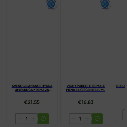
AVENE CLEANANCE HYDRA
VICHY PURETE THERMALE
BECUTA
UMIRUJUĆA KREMA ZA
PJENA ZA ČIŠĆENJE 150ML
ČIŠĆENJE 200ML
€
21.55
€
16.83
B
AVENE
VICHY
U
CLEANANCE
PURETE