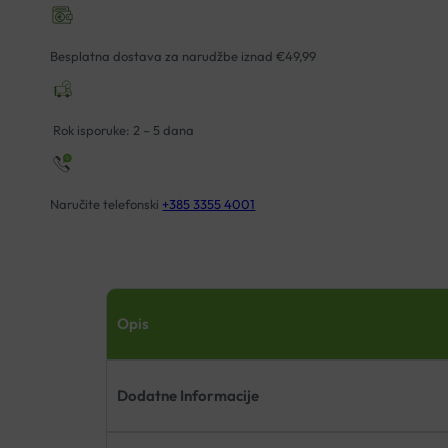
BOOSTER
30ML
Besplatna dostava za narudžbe iznad €49,99
količina
Rok isporuke: 2 – 5 dana
Naručite telefonski
+385 3355 4001
Opis
Dodatne Informacije