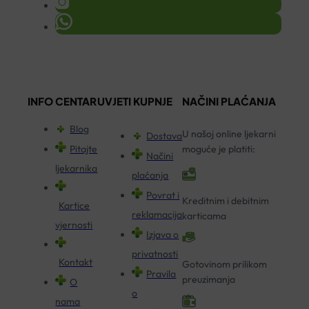
INFO CENTAR
UVJETI KUPNJE
NAČINI PLAĆANJA
Blog
U našoj online ljekarni
Dostava
Pitajte
moguće je platiti:
Načini
ljekarnika
plaćanja
Povrat i
Kreditnim i debitnim
Kartice
reklamacija
karticama
vjernosti
Izjava o
privatnosti
Kontakt
Gotovinom prilikom
Pravila
preuzimanja
O
o
nama