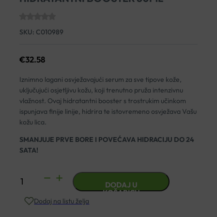
SKU:
C010989
€
32.58
Iznimno lagani osvježavajući serum za sve tipove kože,
uključujući osjetljivu kožu, koji trenutno pruža intenzivnu
vlažnost. Ovaj hidratantni booster s trostrukim učinkom
ispunjava finije linije, hidrira te istovremeno osvježava Vašu
kožu lica.
SMANJUJE PRVE BORE I POVEĆAVA HIDRACIJU DO 24
SATA!
EUCERIN
DODAJ U
HYALURON
KOŠARICU
Dodaj na listu želja
FILLER
HIDRATANTNI