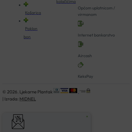
kolačićima
Općom uplatnicom /
Košarica
virmanom
Poklon
Internet bankarstvo
bon
Aircash
KeksPay
© 2026. Ljekarne Plantak
| Izrada:
MIDNEL