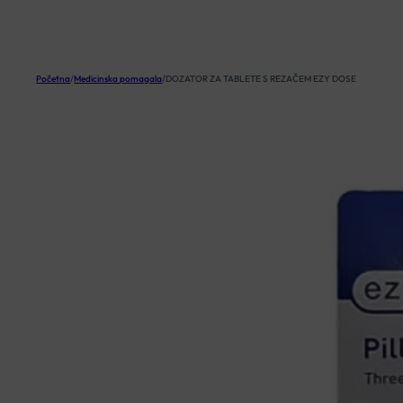
KOŠARICA
Početna
/
Medicinska pomagala
/
DOZATOR ZA TABLETE S REZAČEM EZY DOSE