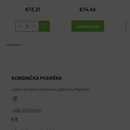
€
13.21
€
14.46
OMRON
U
Odaberi opcije
ZAMJENSKA
M
SILIKONSKA
M
CIJEV
Z
100CM
O
količina
T
ko
KORISNIČKA PODRŠKA
Zdravstvena ustanova Ljekarne Plantak
+385 33 554 001