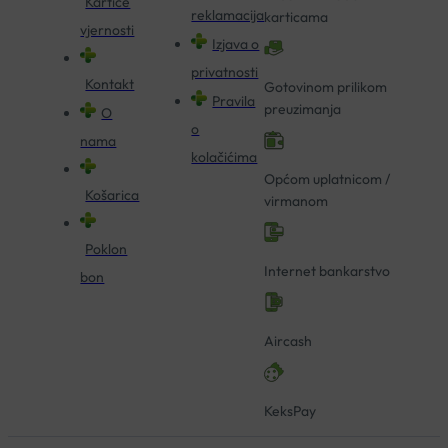
Kartice
reklamacija
karticama
vjernosti
Izjava o
privatnosti
Kontakt
Gotovinom prilikom
Pravila
preuzimanja
O
o
nama
kolačićima
Općom uplatnicom /
Košarica
virmanom
Poklon
Internet bankarstvo
bon
Aircash
KeksPay