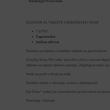
Recenzije Proizvoda
DOZATOR ZA TABLETE S REZAČEM EZY DOSE
T.67767
3 spremnika
čelična oštrica
Dozator za tablete s rezačem tableta sa spremnikom.
Ovaj Ezy Dose Pill Cutter ima oštru oštricu od nehrđajućeg
tablete na mjestu tijekom rezanja. Uključuje prostor za o
Može se prati u stroju za suđe.
Dozator dolazi u više boja, ovisno o dostupnosti.
Ezy Dose® vodeći je u inovativnim proizvodima za upravl
Pakiranje: 1 komad