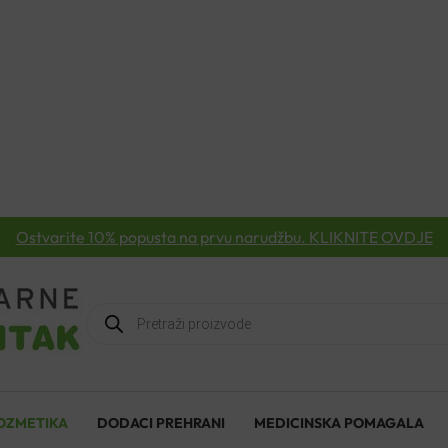
Ostvarite 10% popusta na prvu narudžbu. KLIKNITE OVDJE
Products
search
OZMETIKA
DODACI PREHRANI
MEDICINSKA POMAGALA