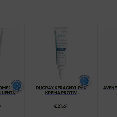
XOMEGA
DUCRAY KERACNYL PP+
AVENE
IJENTNA
KREMA PROTIV
00ML
NEPRAVILNOSTI 30ML
0
€
21.61