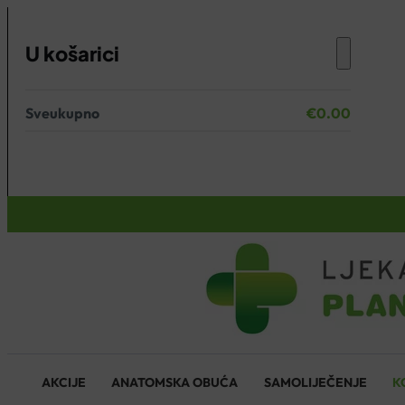
U košarici
Sveukupno
€
0.00
Nema proizvoda u košarici.
KOŠARICA
AKCIJE
ANATOMSKA OBUĆA
SAMOLIJEČENJE
K