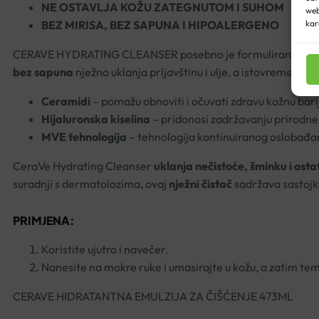
NE OSTAVLJA KOŽU ZATEGNUTOM I SUHOM
web
BEZ MIRISA, BEZ SAPUNA I HIPOALERGENO
kar
CERAVE HYDRATING CLEANSER posebno je formuliran za osjetl
bez sapuna
nježno uklanja prljavštinu i ulje, a istovremeno
Ceramidi
– pomažu obnoviti i očuvati zdravu kožnu barij
Hijaluronska kiselina
– pridonosi zadržavanju prirodne
MVE tehnologija
– tehnologija kontinuiranog oslobađa
CeraVe Hydrating Cleanser
uklanja nečistoće, šminku i osta
suradnji s dermatolozima, ovaj
nježni čistač
sadržava sastojk
PRIMJENA:
Koristite ujutro i navečer.
Nanesite na mokre ruke i umasirajte u kožu, a zatim teme
CERAVE HIDRATANTNA EMULZIJA ZA ČIŠĆENJE 473ML