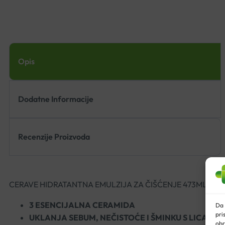
Opis
Dodatne Informacije
Recenzije Proizvoda
CERAVE HIDRATANTNA EMULZIJA ZA ČIŠĆENJE 473ML
3 ESENCIJALNA CERAMIDA
Da 
pri
UKLANJA SEBUM, NEČISTOĆE I ŠMINKU S LICA
obr