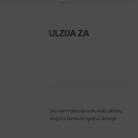
TANTNA EMULZIJA ZA
ML
je lica i tijela za osjetljivu normalnu do suhu kožu sklonu
me. Ova hidratantna i umirujuća formula nježno uklanja
ca.