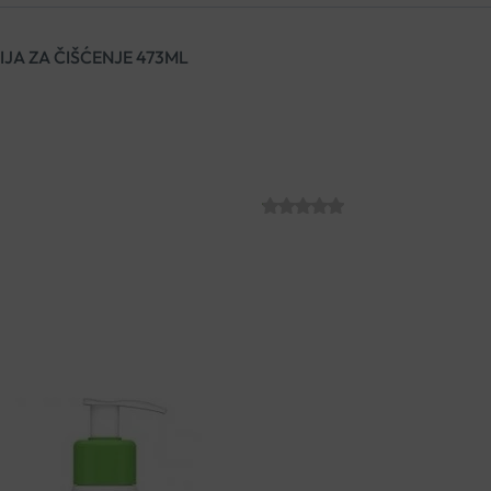
JA ZA ČIŠĆENJE 473ML
CERAVE HIDRA
ČIŠĆENJE 473
SKU:
C009121
€
15.69
Emulzija za svakodnevno čišćen
iritacijama, uključujući ekce
sebum, nečistoće i šminku s li