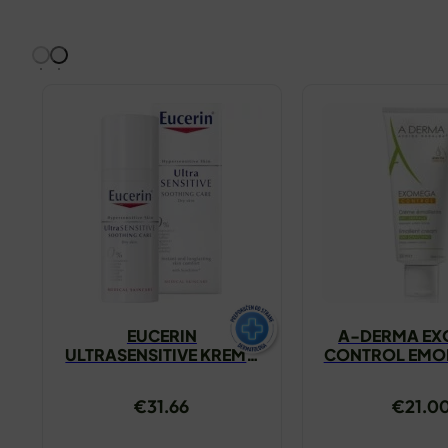
EUCERIN
A-DERMA E
ULTRASENSITIVE KREMA
CONTROL EMOL
ZA SUHU KOŽU 50ML
KREMA 2
€
31.66
€
21.0