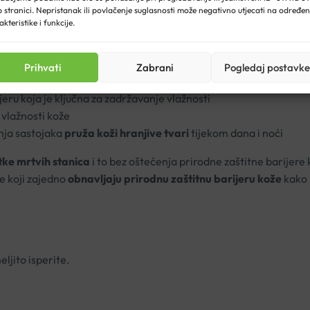
 stranici. Nepristanak ili povlačenje suglasnosti može negativno utjecati na određe
akteristike i funkcije.
jivu kožu lica koja je normalna do suha te
sklona iritacijama,
Prihvati
Zabrani
Pogledaj postavke
 povećava hidrataciju kože nakon samo jedne upotrebe.
eru koja je ključna za zadržavanje vlažnosti
 vlažnosti kože
nja sastojaka
pruža koži hranjive tvari
tijekom dana i noći
tke mrtvih stanica
i to bez oštećenja prirodne zaštitne barijere 
e koji zajedno
obnavljaju prirodnu zaštitnu barijeru kože
kako 
ljito isperite.