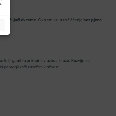
ne
 uključujući ekceme
. Ova emulzija za čišćenje
bez pjene
i
kože ili gubitka prirodne vlažnosti kože. Razvijen u
bi pomogli koži zadržati vlažnost.