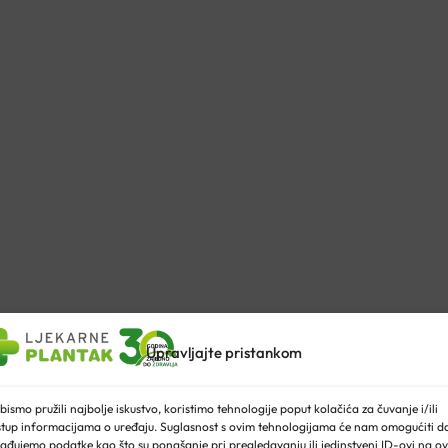
Upravljajte pristankom
bismo pružili najbolje iskustvo, koristimo tehnologije poput kolačića za čuvanje i/ili
stup informacijama o uređaju. Suglasnost s ovim tehnologijama će nam omogućiti d
ađujemo podatke kao što su ponašanje pri pregledavanju ili jedinstveni ID-ovi na ov