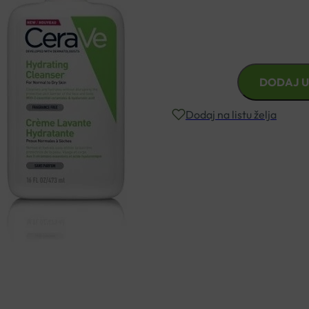
Pomaže koži zadržati vlažno
CERAVE
DODAJ U
HIDRATANTNA
EMULZIJA
Dodaj na listu želja
ZA
ČIŠĆENJE
473ML
Besplatna dostava za narudžbe i
količina
Rok isporuke: 2 – 5 dana
Naručite telefonski
+385 3355 400