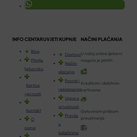
INFO CENTAR
UVJETI KUPNJE
NAČINI PLAĆANJA
Blog
U našoj online ljekarni
Dostava
Pitajte
moguće je platiti:
Načini
ljekarnika
plaćanja
Povrat i
Kreditnim i debitnim
Kartice
reklamacija
karticama
vjernosti
Izjava o
privatnosti
Kontakt
Gotovinom prilikom
Pravila
preuzimanja
O
o
nama
kolačićima