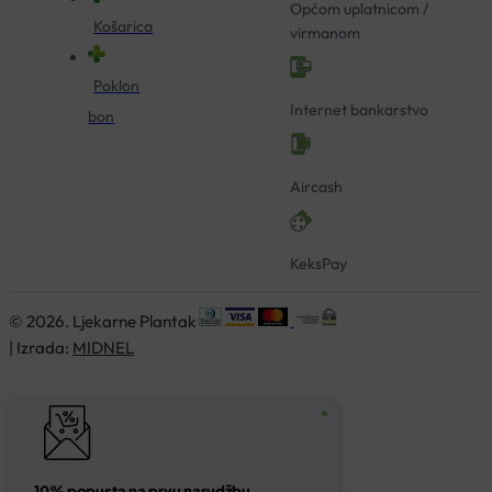
Općom uplatnicom /
Košarica
virmanom
Poklon
Internet bankarstvo
bon
Aircash
KeksPay
© 2026. Ljekarne Plantak
| Izrada:
MIDNEL
10% popusta na prvu narudžbu