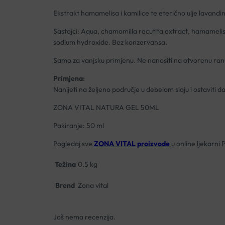
Ekstrakt hamamelisa i kamilice te eterično ulje lavandin
Sastojci: Aqua, chamomilla recutita extract, hamamelis 
sodium hydroxide. Bez konzervansa.
Samo za vanjsku primjenu. Ne nanositi na otvorenu ran
Primjena:
Nanijeti na željeno područje u debelom sloju i ostaviti d
ZONA VITAL NATURA GEL 50ML
Pakiranje: 50 ml
Pogledaj sve
ZONA VITAL proizvode
u online ljekarni 
Težina
0.5 kg
Brend
Zona vital
Još nema recenzija.