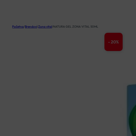
KOŠARICA
Početna
/
Brendovi
/
Zona vital
/
NATURA GEL ZONA VITAL 50ML
- 20%