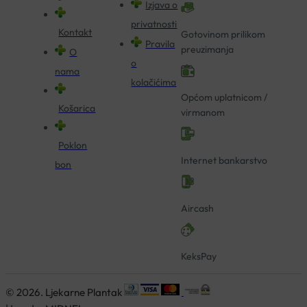
Izjava o
privatnosti
Kontakt
Gotovinom prilikom
Pravila
preuzimanja
O
o
nama
kolačićima
Općom uplatnicom /
Košarica
virmanom
Poklon
Internet bankarstvo
bon
Aircash
KeksPay
© 2026. Ljekarne Plantak