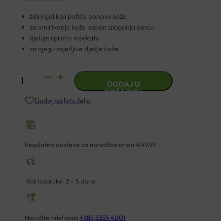
biljni gel koji potiče obnovu kože
za umirivanje kože nakon izlaganja suncu
djeluje i protiv insekata
za njegu osjetljive dječje kože
NATURA
DODAJ U
GEL
KOŠARICU
Dodaj na listu želja
ZONA
VITAL
50ML
količina
Besplatna dostava za narudžbe iznad €49,99
Rok isporuke: 2 – 5 dana
Naručite telefonski
+385 3355 4001