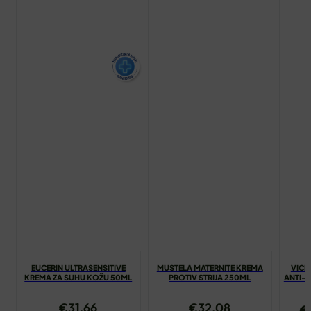
EUCERIN ULTRASENSITIVE
MUSTELA MATERNITE KREMA
VICH
KREMA ZA SUHU KOŽU 50ML
PROTIV STRIJA 250ML
ANTI-
€
31.66
€
32.08
€