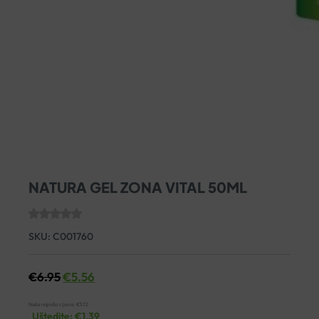
NATURA GEL ZONA VITAL 50ML
SKU:
C001760
€
6.95
€
5.56
Naša najniža cijena:
€
5.12
Uštedite:
€
1.39