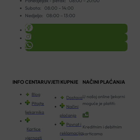
Ponedjeljak - petak:
08:00 – 20:00
Subota:
08:00 – 14:00
Nedjelja:
08:00 – 13:00
INFO CENTAR
UVJETI KUPNJE
NAČINI PLAĆANJA
Blog
U našoj online ljekarni
Dostava
Pitajte
moguće je platiti:
Načini
ljekarnika
plaćanja
Povrat i
Kreditnim i debitnim
Kartice
reklamacija
karticama
vjernosti