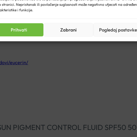
antne njege za lice
 stranici. Nepristanak ili povlačenje suglasnosti može negativno utjecati na određe
atima za njegu lica, poput onih iz Eucerin Anti-Pigment linije nje
akteristike i funkcije.
 čekanje
ida nanesite šminku
Prihvati
Zabrani
Pogledaj postavke
dovi/eucerin/
ERIN SUN PIGMENT CONTROL FLUID SPF50 5