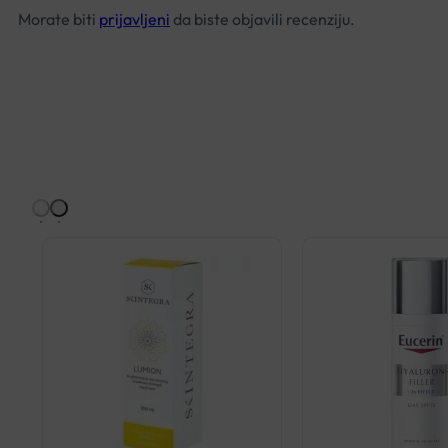
Morate biti
prijavljeni
da biste objavili recenziju.