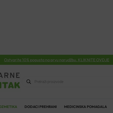
Ostvarite 10% popusta na prvu narudžbu. KLIKNITE OVDJE
Products
search
OZMETIKA
DODACI PREHRANI
MEDICINSKA POMAGALA