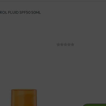
ROL FLUID SPF50 50ML
EUCERIN SUN 
SPF50 50ML
SKU:
C010639
€
31.10
Fluid za lice sa vrlo visokom
Za sve tipove kože.