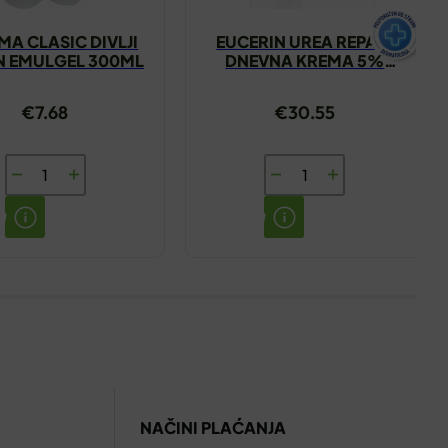
A CLASIC DIVLJI
EUCERIN UREA REPAIR
N EMULGEL 300ML
DNEVNA KREMA 5%
UREJE 50ML
€
7.68
€
30.55
PHARMA
EUCERIN
CLASIC
UREA
DIVLJI
REPAIR
KESTEN
DNEVNA
EMULGEL
KREMA
300ML
5%
količina
UREJE
50ML
količina
NAČINI PLAĆANJA