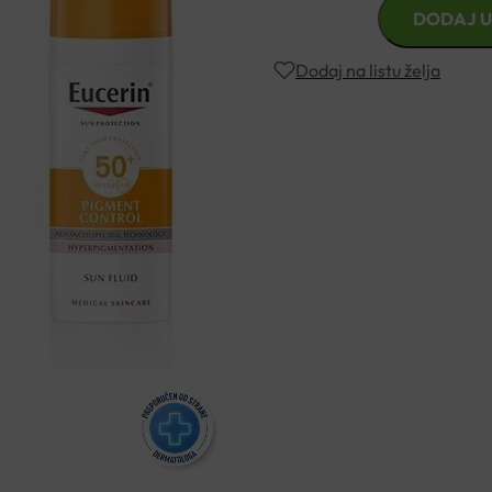
EUCERIN
DODAJ U
SUN
PIGMENT
Dodaj na listu želja
CONTROL
FLUID
SPF50
Besplatna dostava za narudžbe i
50ML
količina
Rok isporuke: 2 – 5 dana
Naručite telefonski
+385 3355 400