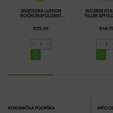
SKINTEGRA LUMION
EUCERIN HY
NOĆNI EKSFOLIJANT
FILLER SPF15
100ML
KREMA NOR
MJEŠOVITA KO
€
25.08
€
46.7
SKINTEGRA
EUCERIN
LUMION
HYALUR
NOĆNI
FILLER
EKSFOLIJANT
SPF15
100ML
DNEVNA
količina
KREMA
NORMA
MJEŠOV
KOŽA
KORISNIČKA PODRŠKA
INFO C
50ML