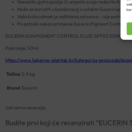
Nanesite ujutro poslije ili umjesto svoje redovite hidrat
web
Može se koristiti u kombinaciji s ostalim Eucerin prepar
kar
Vaša koža odmah je zaštićena od sunca – nije potrebno
Po potrebi nakon primjene Eucerin Pigment Control flu
EUCERIN SUN PIGMENT CONTROL FLUID SPF50 50ML
Pakiranje: 50ml
https://www.ljekarne-plantak.hr/kategorija-proizvoda/bran
Težina
0.5 kg
Brend
Eucerin
Još nema recenzija.
Budite prvi koji će recenzirati “EUC