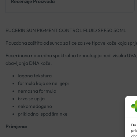
Recenzije Proizvoda
EUCERIN SUN PIGMENT CONTROL FLUID SPF50 50ML
Pouzdana zaštita od sunca za lice za sve tipove kože koja s
Eucerinova napredna spektralna tehnologija nudi visoku UVA/U
obavljanja DNA kože.
lagana tekstura
formula koja se ne lijepi
nemasna formula
brzo se upija
nekomedogeno
prikladno ispod šminke
Da 
Primjena:
pri
obr