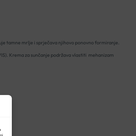
uje tamne mrlje i sprječava njihovo ponovno formiranje.
HEVIS). Krema za sunčanje podržava vlastiti mehanizam
a
oj