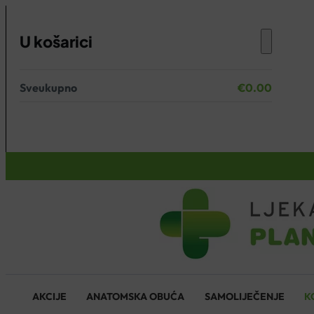
U košarici
Sveukupno
€
0.00
Nema proizvoda u košarici.
KOŠARICA
AKCIJE
ANATOMSKA OBUĆA
SAMOLIJEČENJE
K