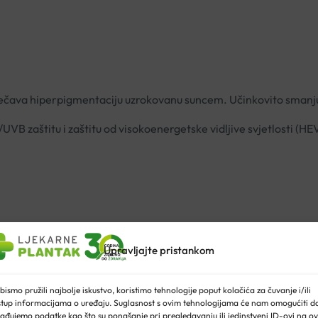
prječava hiperpigmentaciju uzrokovanu suncem. Učinkovito smanj
VB zaštitu i zaštitu od visokoenergetske vidljive svjetlosti (
Upravljajte pristankom
bismo pružili najbolje iskustvo, koristimo tehnologije poput kolačića za čuvanje i/ili
stup informacijama o uređaju. Suglasnost s ovim tehnologijama će nam omogućiti d
ađujemo podatke kao što su ponašanje pri pregledavanju ili jedinstveni ID-ovi na ov