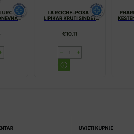
ALURON
LA ROCHE-POSAY
PHARM
 DNEVNA
LIPIKAR KRUTI SINDET
KESTE
MALNA
150G
ŽA 50ML
5
€
10.11
LA
ON
ROCHE-
POSAY
LIPIKAR
KRUTI
SINDET
LNA
150G
ITA
količina
ENTAR
UVJETI KUPNJE