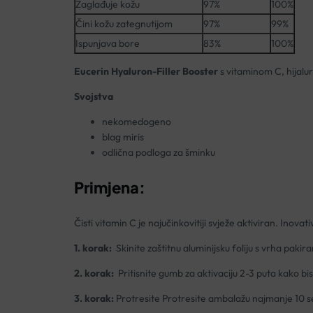
Zaglađuje kožu
97%
100%
Čini kožu zategnutijom
97%
99%
Ispunjava bore
83%
100%
Eucerin Hyaluron-Filler Booster
s vitaminom C, hijalur
Svojstva
nekomedogeno
blag miris
odlična podloga za šminku
Primjena:
Čisti vitamin C je najučinkovitiji svježe aktiviran. Ino
1. korak:
Skinite zaštitnu aluminijsku foliju s vrha pakir
2. korak:
Pritisnite gumb za aktivaciju 2-3 puta kako bis
3. korak:
Protresite Protresite ambalažu najmanje 10 se