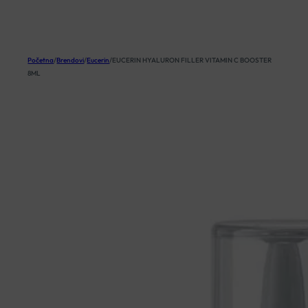
KOŠARICA
Početna
/
Brendovi
/
Eucerin
/
EUCERIN HYALURON FILLER VITAMIN C BOOSTER
8ML