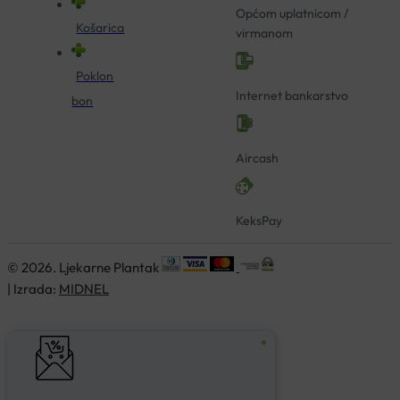
Općom uplatnicom /
Košarica
virmanom
Poklon
Internet bankarstvo
bon
Aircash
KeksPay
© 2026. Ljekarne Plantak
| Izrada:
MIDNEL