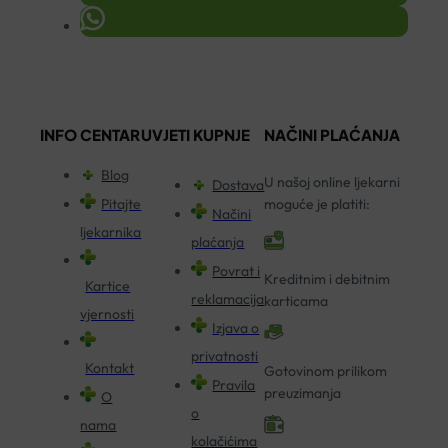
INFO CENTAR
UVJETI KUPNJE
NAČINI PLAĆANJA
Blog
U našoj online ljekarni
Dostava
Pitajte
moguće je platiti:
Načini
ljekarnika
plaćanja
Povrat i
Kreditnim i debitnim
Kartice
reklamacija
karticama
vjernosti
Izjava o
privatnosti
Kontakt
Gotovinom prilikom
Pravila
preuzimanja
O
o
nama
kolačićima