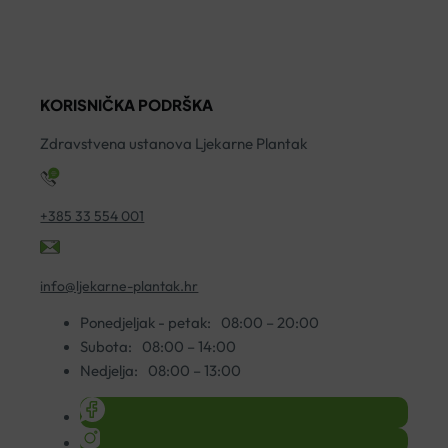
CAPITAL
SOLEIL
SPF50
BARŠUNASTA
KORISNIČKA PODRŠKA
KREMA
50ML
Zdravstvena ustanova Ljekarne Plantak
količina
+385 33 554 001
info@ljekarne-plantak.hr
Ponedjeljak - petak:
08:00 – 20:00
Subota:
08:00 – 14:00
Nedjelja:
08:00 – 13:00