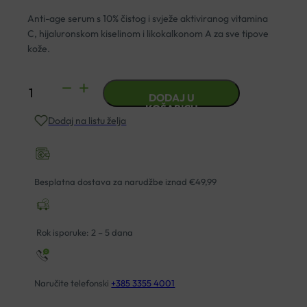
Anti-age serum s 10% čistog i svježe aktiviranog vitamina
C, hijaluronskom kiselinom i likokalkonom A za sve tipove
kože.
EUCERIN
DODAJ U
HYALURON
KOŠARICU
Dodaj na listu želja
FILLER
VITAMIN
C
BOOSTER
Besplatna dostava za narudžbe iznad €49,99
8ML
količina
Rok isporuke: 2 – 5 dana
Naručite telefonski
+385 3355 4001