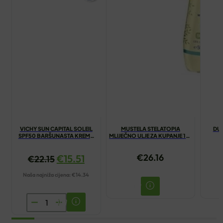
VICHY SUN CAPITAL SOLEIL
MUSTELA STELATOPIA
DUC
SPF50 BARŠUNASTA KREMA
MLIJEČNO ULJE ZA KUPANJE 1+1
50ML
GRATIS
NE
€
26.16
€
15.51
€
22.15
Naša najniža cijena:
€
14.34
VICHY
SUN