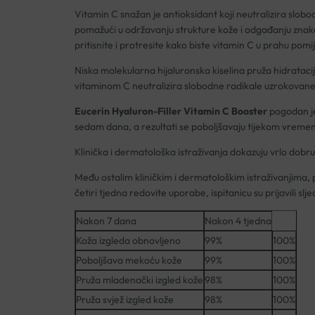
Vitamin C snažan je antioksidant koji neutralizira slob
pomažući u održavanju strukture kože i odgađanju znako
pritisnite i protresite kako biste vitamin C u prahu pom
Niska molekularna hijaluronska kiselina pruža hidratacij
vitaminom C neutralizira slobodne radikale uzrokovane
Eucerin Hyaluron-Filler Vitamin C Booster
pogodan je 
sedam dana, a rezultati se poboljšavaju tijekom vremena
Klinička i dermatološka istraživanja dokazuju vrlo dobru 
Među ostalim kliničkim i dermatološkim istraživanjima, 
četiri tjedna redovite uporabe, ispitanicu su prijavili slj
Nakon 7 dana
Nakon 4 tjedna
Koža izgleda obnovljeno
99%
100%
Poboljšava mekoću kože
99%
100%
Pruža mladenački izgled kože
98%
100%
Pruža svjež izgled kože
98%
100%