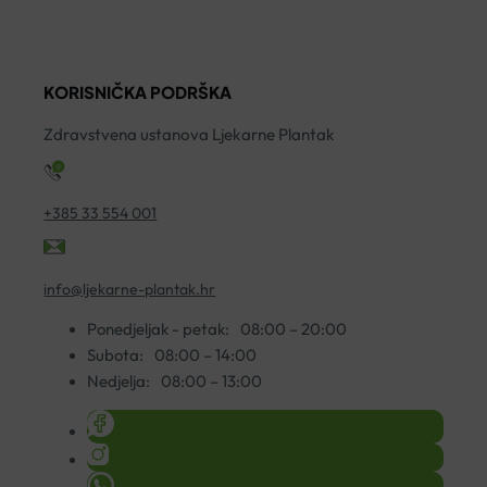
KREMA
S
ZA
2
ČIŠĆENJE
ko
200ML
KORISNIČKA PODRŠKA
količina
Zdravstvena ustanova Ljekarne Plantak
+385 33 554 001
info@ljekarne-plantak.hr
Ponedjeljak - petak:
08:00 – 20:00
Subota:
08:00 – 14:00
Nedjelja:
08:00 – 13:00