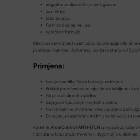
pogodno za djecu stariju od 3 godine
bez mirisa
brzo se upija
formula koja se ne lijepi
nemasna formula
Klinička i dermatološka istraživanja pokazuju vrlo dobru u
psorijaze, kseroze, dijabetesa i za djecu stariju od 3 god
Primjena:
Nanijeti onoliko često koliko je potrebno
Prskati po zahvaćenim mjestima s udaljenosti od
Ne prskati direktno po licu
Izbjegavati udisanje i kontakt s očima
Ne nanositi na otvorene rane i upaljena područj
Za najbolje rezultate koristiti u kombinaciji sa sre
Koristite
AtopiControl ANTI-ITCH
sprej za nadraženu ko
nadraženu kožu pruža trenutno i dugotrajno olakšanje.