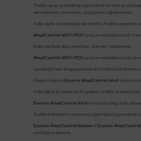
Tražite sprej za hlađenje koji možete koristiti uz uobičaje
dermatitisom, kserozom, psorijazom i dijabetesom.
Vaše dijete ima atopijski dermatitis i tražite preparat za
AtopiControl ANTI-ITCH
sprej za nadraženu kožu trenut
Koža vas češe zbog psorijaze, kseroze i dijabetesa:
AtopiControl ANTI-ITCH
sprej za nadraženu kožu će v
Isprobajte neki drugi proizvod ako tražite hidratantnu 
Preporučujemo
Eucerin AtopiControl Akut
kremu za nj
Vaše dijete je mlađe od tri godine i tražite proizvod koj
Eucerin AtopiControl
Akut
krema za njegu kože sklone
Tražite hidratantnu kremu za cijelo tijelo koju možete ko
Eucerin AtopiControl balzam
ili
Eucerin AtopiControl
uobičajene lijekove.