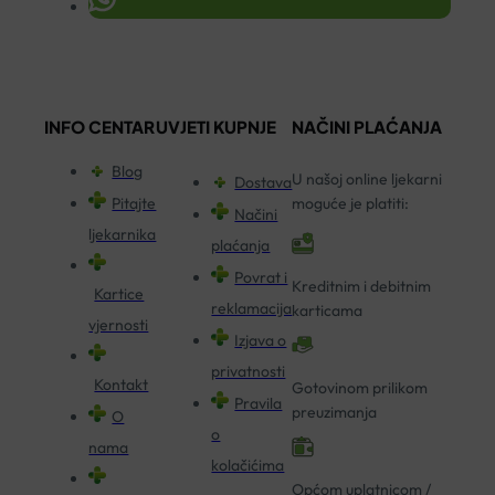
INFO CENTAR
UVJETI KUPNJE
NAČINI PLAĆANJA
Blog
U našoj online ljekarni
Dostava
Pitajte
moguće je platiti:
Načini
ljekarnika
plaćanja
Povrat i
Kreditnim i debitnim
Kartice
reklamacija
karticama
vjernosti
Izjava o
privatnosti
Kontakt
Gotovinom prilikom
Pravila
preuzimanja
O
o
nama
kolačićima
Općom uplatnicom /