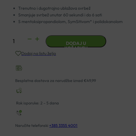
Trenutno i dugotrajno ublažava svrbež
Smanjuje svrbež unutar 60 sekundi i do 6 sati
S mentoksipropandiolom, SymSitivom* i polidokanolom
EUCERIN
DODAJ U
ATOPICONTROL
KOŠARICU
Dodaj na listu želja
ANTI-
ITCH
SPREJ
ZA
Besplatna dostava za narudžbe iznad €49,99
NADRAŽENU
KOŽU
50ML
Rok isporuke: 2 – 5 dana
količina
Naručite telefonski
+385 3355 4001