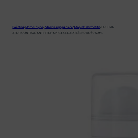
KOŠARICA
Početna
/
Mame i djeca
/
Zdravlje i njega djece
/
Atopijski dermatitis
/
EUCERIN
ATOPICONTROL ANTI-ITCH SPREJ ZA NADRAŽENU KOŽU 50ML