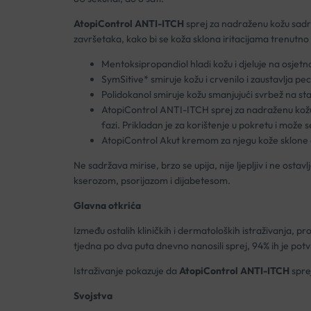
AtopiControl ANTI-ITCH
sprej za nadraženu kožu sadrži
završetaka, kako bi se koža sklona iritacijama trenutno o
Mentoksipropandiol hladi kožu i djeluje na osjetn
SymSitive* smiruje kožu i crvenilo i zaustavlja pe
Polidokanol smiruje kožu smanjujući svrbež na sta
AtopiControl ANTI-ITCH sprej za nadraženu kožu ide
fazi. Prikladan je za korištenje u pokretu i može se
AtopiControl Akut kremom za njegu kože sklone crv
Ne sadržava mirise, brzo se upija, nije ljepljiv i ne ost
kserozom, psorijazom i dijabetesom.
Glavna otkrića
Između ostalih kliničkih i dermatoloških istraživanja, pr
tjedna po dva puta dnevno nanosili sprej, 94% ih je potvr
Istraživanje pokazuje da
AtopiControl ANTI-ITCH
sprej
Svojstva