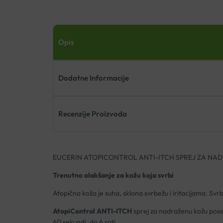
Opis
Dodatne Informacije
Recenzije Proizvoda
EUCERIN ATOPICONTROL ANTI-ITCH SPREJ ZA NA
Trenutno olakšanje za kožu koja svrbi
Atopična koža je suha, sklona svrbežu i iritacijama. Svr
AtopiControl ANTI-ITCH
sprej za nadraženu kožu pose
60 sekundi, do 6 sati.