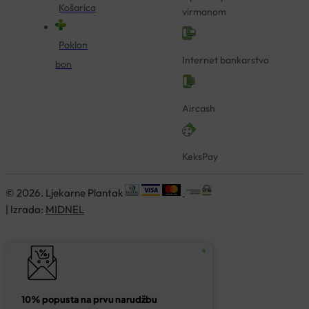
Košarica
virmanom
Poklon
Internet bankarstvo
bon
Aircash
KeksPay
© 2026. Ljekarne Plantak
| Izrada:
MIDNEL
10% popusta na prvu narudžbu