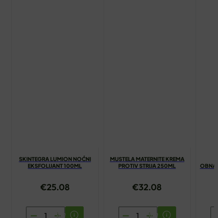
SKINTEGRA LUMION NOĆNI
MUSTELA MATERNITE KREMA
A
EKSFOLIJANT 100ML
PROTIV STRIJA 250ML
OBNAV
€
25.08
€
32.08
SKINTEGRA
MUSTELA
A