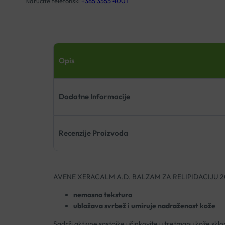
Naručite telefonski
+385 3355 4001
Opis
Dodatne Informacije
Recenzije Proizvoda
AVENE XERACALM A.D. BALZAM ZA RELIPIDACIJU 
nemasna tekstura
ublažava svrbež i umiruje nadraženost kože
Sadrži aktivne sastojke učinkovite u tretmanu kože sklone