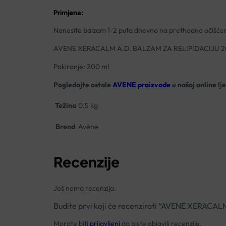
Primjena:
Nanesite balzam 1-2 puta dnevno na prethodno očišćenu
AVENE XERACALM A.D. BALZAM ZA RELIPIDACIJU 
Pakiranje: 200 ml
Pogledajte ostale
AVENE proizvode
u našoj online lj
Težina
0.5 kg
Brend
Avène
Recenzije
Još nema recenzija.
Budite prvi koji će recenzirati “AVENE XERA
Morate biti
prijavljeni
da biste objavili recenziju.