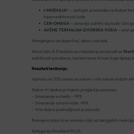
I-MODULIA®
– sastojak proizveden iz Avène term
hiperreaktivnosti kože
CER-OMEGA
– obnavlja zaštitni sloj kože i čini 
AVÈNE TERMALNA IZVORSKA VODA
– umiruj
Namijenjeno za dojenčad, djecu i odrasle.
XeraCalm A.D balzam za relipidaciju proizvodi se
Steri
sadržavati parabene, konzervanse ili tvari koje djeluju 
Rezultati testiranja:
Ispitano na 300 osoba sa suhom i vrlo suhom kožom sk
Nakon tri tjedna primjene pregled je pokazao:
– Smanjenje svrbeža – 99%
– Smanjenje suhoće kože -99%
– Vrlo dobra podnošljivost proizvoda
Razvijeno kako bi se smanjio rizik od alergijskih reak
Kategorija Emollient PLUS.