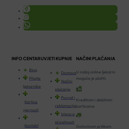
INFO CENTAR
UVJETI KUPNJE
NAČINI PLAĆANJA
Blog
U našoj online ljekarni
Dostava
Pitajte
moguće je platiti:
Načini
ljekarnika
plaćanja
Povrat i
Kreditnim i debitnim
Kartice
reklamacija
karticama
vjernosti
Izjava o
privatnosti
Kontakt
Gotovinom prilikom