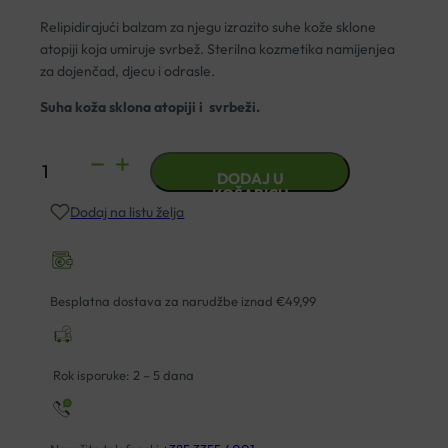
Relipidirajući balzam za njegu izrazito suhe kože sklone
atopiji koja umiruje svrbež. Sterilna kozmetika namijenjea
za dojenčad, djecu i odrasle.
Suha koža sklona atopiji i svrbeži.
AVENE
DODAJ U
XERACALM
KOŠARICU
Dodaj na listu želja
A.D.
BALZAM
ZA
RELIPIDACIJU
Besplatna dostava za narudžbe iznad €49,99
200ML
količina
Rok isporuke: 2 – 5 dana