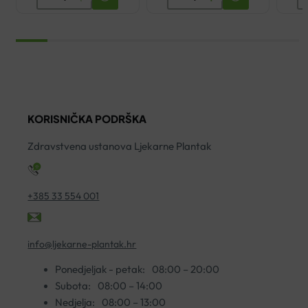
LUMION
MATERNITE
C
NOĆNI
KREMA
O
EKSFOLIJANT
PROTIV
H
100ML
STRIJA
K
količina
250ML
4
količina
ko
KORISNIČKA PODRŠKA
Zdravstvena ustanova Ljekarne Plantak
+385 33 554 001
info@ljekarne-plantak.hr
Ponedjeljak - petak:
08:00 – 20:00
Subota:
08:00 – 14:00
Nedjelja:
08:00 – 13:00