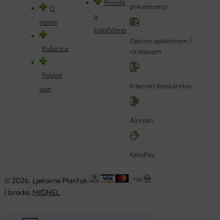
Pravila
preuzimanja
O
o
nama
kolačićima
Općom uplatnicom /
Košarica
virmanom
Poklon
Internet bankarstvo
bon
Aircash
KeksPay
© 2026. Ljekarne Plantak
| Izrada:
MIDNEL