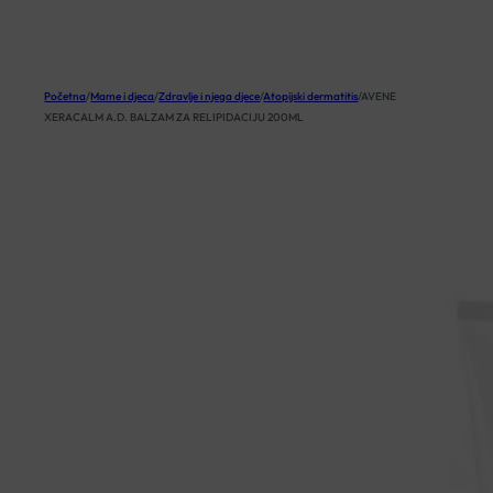
KOŠARICA
Početna
/
Mame i djeca
/
Zdravlje i njega djece
/
Atopijski dermatitis
/
AVENE
XERACALM A.D. BALZAM ZA RELIPIDACIJU 200ML