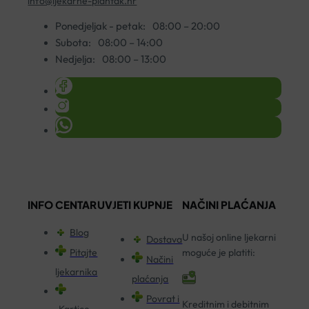
info@ljekarne-plantak.hr
Ponedjeljak - petak:
08:00 – 20:00
Subota:
08:00 – 14:00
Nedjelja:
08:00 – 13:00
INFO CENTAR
UVJETI KUPNJE
NAČINI PLAĆANJA
Blog
U našoj online ljekarni
Dostava
Pitajte
moguće je platiti:
Načini
ljekarnika
plaćanja
Povrat i
Kreditnim i debitnim
Kartice