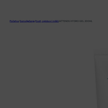
KOŠARICA
Početna
/
Samoliječenje
/
Kosti, zglobovi i mišići
/
ATTENDS HYDRO GEL 200ML