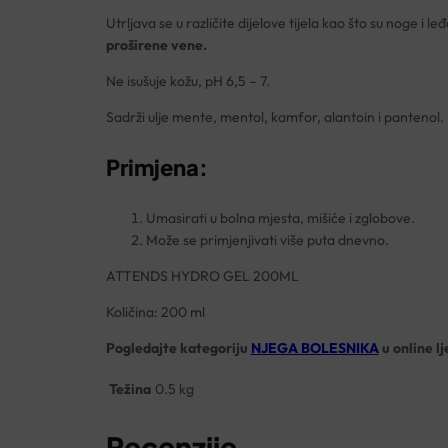
Utrljava se u različite dijelove tijela kao što su noge i le
proširene vene.
Ne isušuje kožu, pH 6,5 – 7.
Sadrži ulje mente, mentol, kamfor, alantoin i pantenol.
Primjena:
Umasirati u bolna mjesta, mišiće i zglobove.
Može se primjenjivati više puta dnevno.
ATTENDS HYDRO GEL 200ML
Količina: 200 ml
Pogledajte kategoriju
NJEGA BOLESNIKA
u online l
Težina
0.5 kg
Recenzije