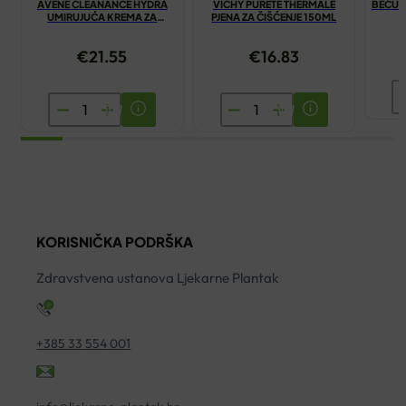
AVENE CLEANANCE HYDRA
VICHY PURETE THERMALE
BECUTA
UMIRUJUĆA KREMA ZA
PJENA ZA ČIŠĆENJE 150ML
ČIŠĆENJE 200ML
€
21.55
€
16.83
B
AVENE
VICHY
U
CLEANANCE
PURETE
Z
HYDRA
THERMALE
B
UMIRUJUĆA
PJENA
2
KREMA
ZA
ko
ZA
ČIŠĆENJE
KORISNIČKA PODRŠKA
ČIŠĆENJE
150ML
200ML
količina
Zdravstvena ustanova Ljekarne Plantak
količina
+385 33 554 001