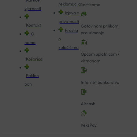
reklamacija
karticama
vjernosti
Izjava o
privatnosti
Kontakt
Gotovinom prilikom
Pravila
preuzimanja
O
o
nama
kolačićima
Općom uplatnicom /
Košarica
virmanom
Poklon
Internet bankarstvo
bon
Aircash
KeksPay