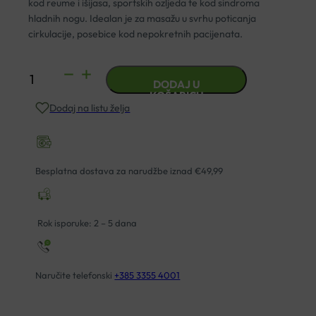
kod reume i išijasa, sportskih ozljeda te kod sindroma
hladnih nogu. Idealan je za masažu u svrhu poticanja
cirkulacije, posebice kod nepokretnih pacijenata.
ATTENDS
DODAJ U
HYDRO
KOŠARICU
Dodaj na listu želja
GEL
200ML
količina
Besplatna dostava za narudžbe iznad €49,99
Rok isporuke: 2 – 5 dana
Naručite telefonski
+385 3355 4001