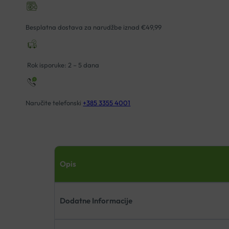
ST161
DOKTOR
Besplatna dostava za narudžbe iznad €49,99
MEDO
količina
Rok isporuke: 2 – 5 dana
Naručite telefonski
+385 3355 4001
Opis
Dodatne Informacije