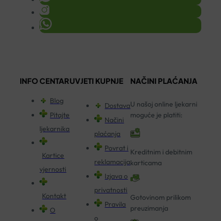
INFO CENTAR
UVJETI KUPNJE
NAČINI PLAĆANJA
Blog
U našoj online ljekarni
Dostava
Pitajte
moguće je platiti:
Načini
ljekarnika
plaćanja
Povrat i
Kreditnim i debitnim
Kartice
reklamacija
karticama
vjernosti
Izjava o
privatnosti
Kontakt
Gotovinom prilikom
Pravila
preuzimanja
O
o