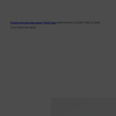
KOŠARICA
Početna
/
Anatomska obuća
/
Terlik Sabo
/
ANATOMSKE KLOMPE TERLIK SABO
ST161 DOKTOR MEDO