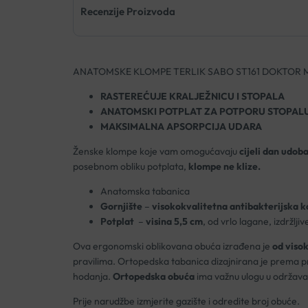
Recenzije Proizvoda
ANATOMSKE KLOMPE TERLIK SABO ST161 DOKTOR
RASTEREĆUJE KRALJEŽNICU I STOPALA
ANATOMSKI POTPLAT ZA POTPORU STOPAL
MAKSIMALNA APSORPCIJA UDARA
Ženske klompe koje vam omogućavaju
cijeli dan udoba
posebnom obliku potplata,
klompe ne klize.
Anatomska tabanica
Gornjište
–
visokokvalitetna antibakterijska k
Potplat
–
visina 5,5 cm
, od vrlo lagane, izdržlji
Ova ergonomski oblikovana obuća izrađena je
od visok
pravilima. Ortopedska tabanica dizajnirana je prema pra
hodanja.
Ortopedska obuća
ima važnu ulogu u održavanju
Prije narudžbe izmjerite gazište i odredite broj obuće.