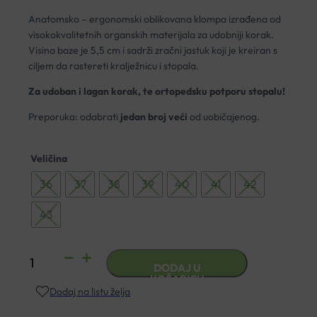
Anatomsko – ergonomski oblikovana klompa izrađena od
visokokvalitetnih organskih materijala za udobniji korak.
Visina baze je 5,5 cm i sadrži zračni jastuk koji je kreiran s
ciljem da rastereti kralježnicu i stopala.
Za udoban i lagan korak, te ortopedsku potporu stopalu!
Preporuka: odabrati
jedan broj veći
od uobičajenog.
Veličina
36
37
38
39
40
41
42
43
ANATOMSKE
DODAJ U
KLOMPE
KOŠARICU
Dodaj na listu želja
TERLIK
SABO