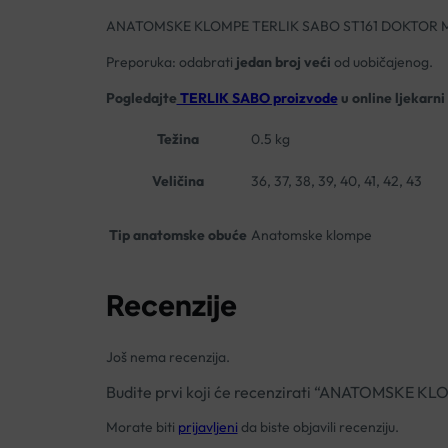
ANATOMSKE KLOMPE TERLIK SABO ST161 DOKTOR
Preporuka: odabrati
jedan broj veći
od uobičajenog.
Pogledajte
TERLIK SABO proizvode
u online ljekarni
Težina
0.5 kg
Veličina
36, 37, 38, 39, 40, 41, 42, 43
Tip anatomske obuće
Anatomske klompe
Recenzije
Još nema recenzija.
Budite prvi koji će recenzirati “ANATOMSKE
Morate biti
prijavljeni
da biste objavili recenziju.