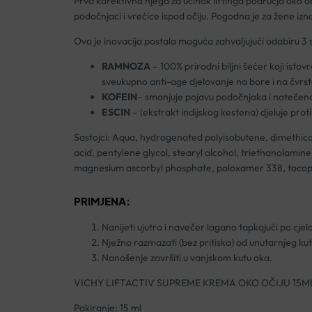
Prva korektivna njega za učinak liftinga područja oko oč
podočnjaci i vrećice ispod očiju. Pogodna je za žene izna
Ova je inovacija postala moguća zahvaljujući odabiru 3 
RAMNOZA
– 100% prirodni biljni šećer koji isto
sveukupno anti-age djelovanje na bore i na čvrs
KOFEIN
– smanjuje pojavu podočnjaka i natečenos
ESCIN
– (ekstrakt indijskog kestena) djeluje prot
Sastojci: Aqua, hydrogenated polyisobutene, dimethicon
acid, pentylene glycol, stearyl alcohol, triethanolamine
magnesium ascorbyl phosphate, poloxamer 338, tocophery
PRIMJENA:
Nanijeti ujutro i navečer lagano tapkajući po cje
Nježno razmazati (bez pritiska) od unutarnjeg k
Nanošenje završiti u vanjskom kutu oka.
VICHY LIFTACTIV SUPREME KREMA OKO OČIJU 15M
Pakiranje: 15 ml