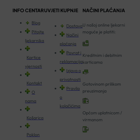
INFO CENTAR
UVJETI KUPNJE
NAČINI PLAĆANJA
Blog
U našoj online ljekarni
Dostava
Pitajte
moguće je platiti:
Načini
ljekarnika
plaćanja
Povrat i
Kreditnim i debitnim
Kartice
reklamacija
karticama
vjernosti
Izjava o
privatnosti
Kontakt
Gotovinom prilikom
Pravila
preuzimanja
O
o
nama
kolačićima
Općom uplatnicom /
Košarica
virmanom
Poklon