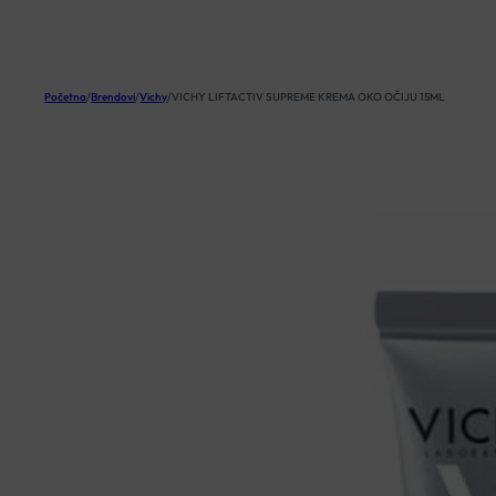
KOŠARICA
Početna
/
Brendovi
/
Vichy
/
VICHY LIFTACTIV SUPREME KREMA OKO OČIJU 15ML