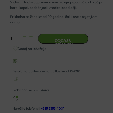
Vichy Liftactiv Supreme krema za njegu područja oko očiju:
bore, kapci, podočnjaci i vrećice ispod očiju.
Prikladna za žene iznad 40 godina, čak i one s osjetljivim
očima!
VICHY
DODAJ U
LIFTACTIV
KOŠARICU
Dodaj na listu želja
SUPREME
KREMA
OKO
OČIJU
Besplatna dostava za narudžbe iznad €49,99
15ML
količina
Rok isporuke: 2 – 5 dana
Naručite telefonski
+385 3355 4001