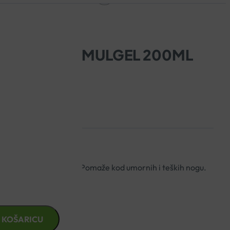
ENOMAX EMULGEL 200ML
šta i energizira noge. Pomaže kod umornih i teških nogu.
gu. Osvježava i hladi.
 KOŠARICU