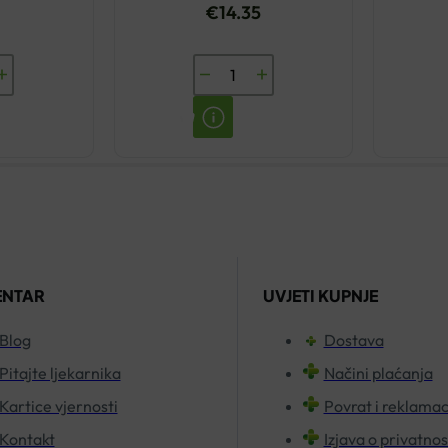
€
14.35
ANAFTIN
TEKUĆINA
ZA
NTAX
ISPIRANJE
DE
USTA
120ML
količina
ENTAR
UVJETI KUPNJE
Blog
Dostava
Pitajte ljekarnika
Načini plaćanja
Kartice vjernosti
Povrat i reklamac
Kontakt
Izjava o privatnos