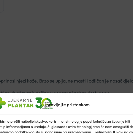
rinosi njezi kože. Brzo se upija, ne masti i odličan je nosač dje
sti za ublažavanju težine u nogama i nabreklosti nogu.
sne kiselne te snažne antioksidanse koji pomažu u zaštiti i obnavl
Upravljajte pristankom
 prokrvljenost kože i mikrocirkulaciju.
fektom hlađenja pomaže kod vrućih i nabreklih nogu.
bismo pružili najbolje iskustvo, koristimo tehnologije poput kolačića za čuvanje i/ili
stup informacijama o uređaju. Suglasnost s ovim tehnologijama će nam omogućiti d
lgel od stopala prema natkoljenici te ponoviti nekoliko puta 
ađujemo podatke kao što su ponašanje pri pregledavanju ili jedinstveni ID-ovi na ov