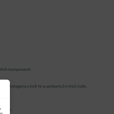
latnih komponenti:
janju kolagena u koži te su potpora čvrstoći kože.
a
na dan.
oj