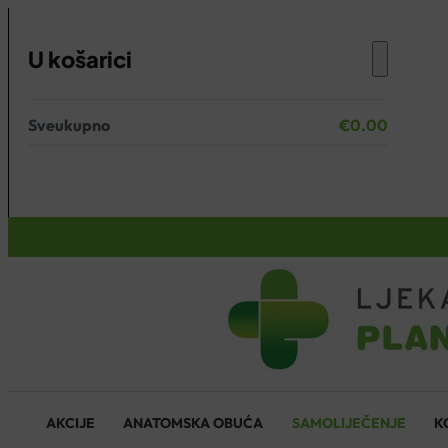
U košarici
Sveukupno
€
0.00
Nema proizvoda u košarici.
KOŠARICA
AKCIJE
ANATOMSKA OBUĆA
SAMOLIJEČENJE
K