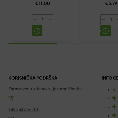
€
11.00
€
5.79
YASENKA
PASTA
LENISAL
ZA
SPREJ
ZUBE
ZELENI
PARODO
PROPOLIS
FLUORI
30ML
75ML
količina
količina
KORISNIČKA PODRŠKA
INFO C
Zdravstvena ustanova Ljekarne Plantak
+385 33 554 001