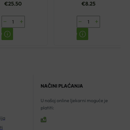
€
25.50
€
8.25
ESI
LENISAL
ALOE
HERBAL
VERA
SIRUP
ČISTI
TRPUTAC
SOK
150ML
1L
YASENKA
količina
količina
NAČINI PLAĆANJA
U našoj online ljekarni moguće je
platiti:
ija
ti