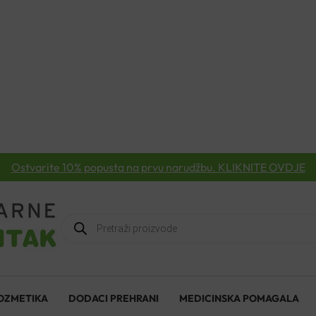
Ostvarite 10% popusta na prvu narudžbu. KLIKNITE OVDJE
Products
search
OZMETIKA
DODACI PREHRANI
MEDICINSKA POMAGALA