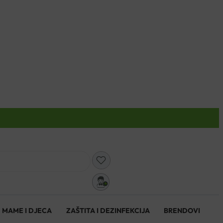
0
MAME I DJECA
ZAŠTITA I DEZINFEKCIJA
BRENDOVI
0