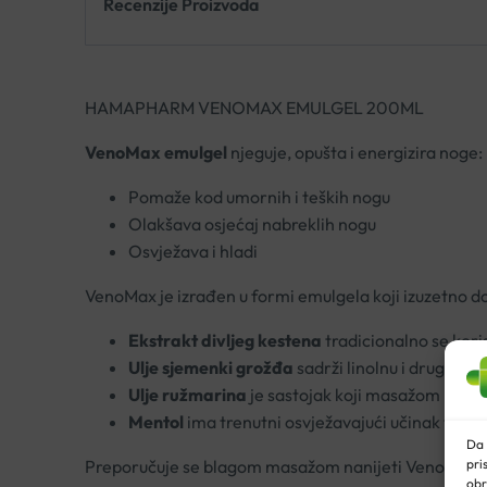
Recenzije Proizvoda
HAMAPHARM VENOMAX EMULGEL 200ML
VenoMax emulgel
njeguje, opušta i energizira noge:
Pomaže kod umornih i teških nogu
Olakšava osjećaj nabreklih nogu
Osvježava i hladi
VenoMax je izrađen u formi emulgela koji izuzetno dop
Ekstrakt divljeg kestena
tradicionalno se kori
Ulje sjemenki grožđa
sadrži linolnu i druge ma
Ulje ružmarina
je sastojak koji masažom potiče
Mentol
ima trenutni osvježavajući učinak te e
Da 
pri
Preporučuje se blagom masažom nanijeti VenoMax emu
obr