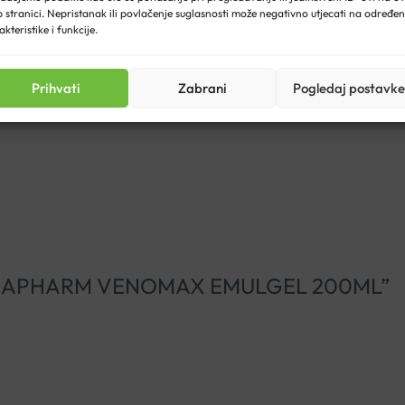
 stranici. Nepristanak ili povlačenje suglasnosti može negativno utjecati na određe
akteristike i funkcije.
Prihvati
Zabrani
Pogledaj postavke
 ponudi.
i “HAMAPHARM VENOMAX EMULGEL 200ML”