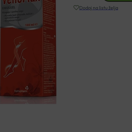
EMULGEL
Dodaj na listu želja
200ML
količina
Besplatna dostava za narudžbe i
Rok isporuke: 2 – 5 dana
Naručite telefonski
+385 3355 400