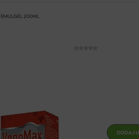
EMULGEL 200ML
HAMAPHARM V
SKU:
C007078
€
13.25
VenoMax emulgel njeguje, opu
Olakšava osjećaj nabreklih no
HAMAPHARM
DODAJ U
VENOMAX