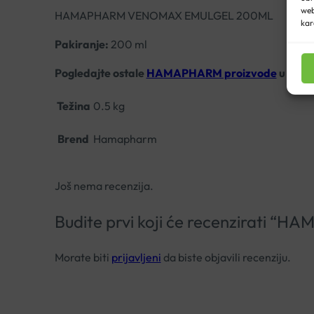
web
HAMAPHARM VENOMAX EMULGEL 200ML
kar
Pakiranje:
200 ml
Pogledajte ostale
HAMAPHARM proizvode
u našoj
Težina
0.5 kg
Brend
Hamapharm
Još nema recenzija.
Budite prvi koji će recenzirat
Morate biti
prijavljeni
da biste objavili recenziju.