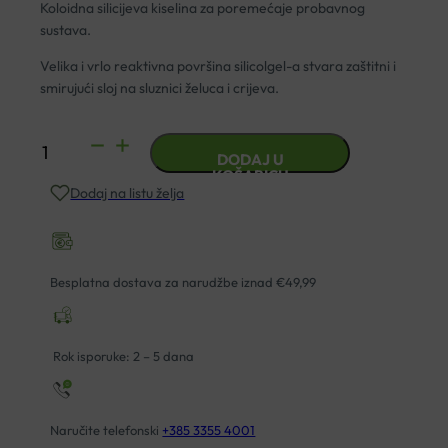
Koloidna silicijeva kiselina za poremećaje probavnog
sustava.
Velika i vrlo reaktivna površina silicolgel-a stvara zaštitni i
smirujući sloj na sluznici želuca i crijeva.
SILICOLGEL
DODAJ U
SAGUNA
KOŠARICU
Dodaj na listu želja
ZA
PROBAVU
200ML
količina
Besplatna dostava za narudžbe iznad €49,99
Rok isporuke: 2 – 5 dana
Naručite telefonski
+385 3355 4001