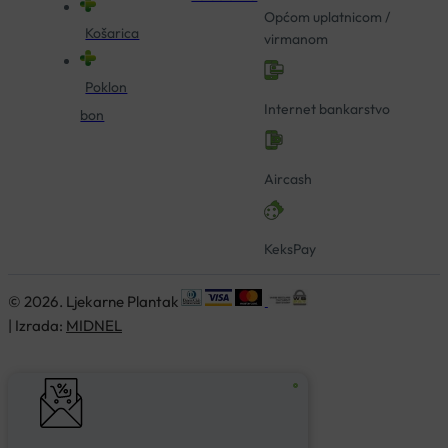
Općom uplatnicom /
Košarica
virmanom
Poklon
Internet bankarstvo
bon
Aircash
KeksPay
© 2026. Ljekarne Plantak
| Izrada:
MIDNEL