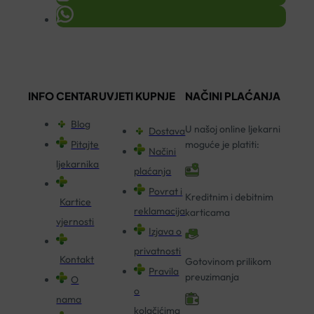
INFO CENTAR
UVJETI KUPNJE
NAČINI PLAĆANJA
Blog
U našoj online ljekarni
Dostava
Pitajte
moguće je platiti:
Načini
ljekarnika
plaćanja
Povrat i
Kreditnim i debitnim
Kartice
reklamacija
karticama
vjernosti
Izjava o
privatnosti
Kontakt
Gotovinom prilikom
Pravila
preuzimanja
O
o
nama
kolačićima