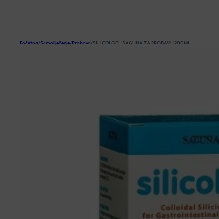
KOŠARICA
Početna
/
Samoliječenje
/
Probava
/
SILICOLGEL SAGUNA ZA PROBAVU 200ML