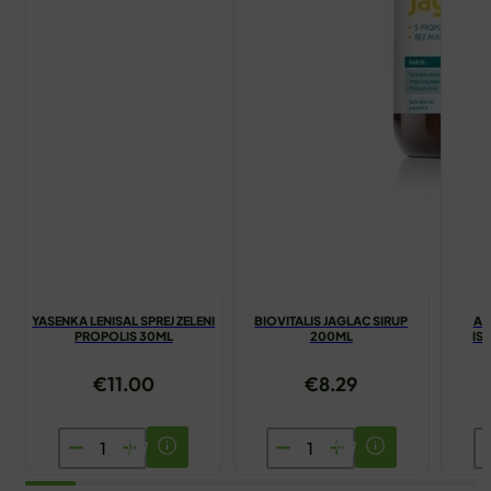
YASENKA LENISAL SPREJ ZELENI
BIOVITALIS JAGLAC SIRUP
AN
PROPOLIS 30ML
200ML
IS
€
11.00
€
8.29
YASENKA
BIOVITALIS
A
LENISAL
JAGLAC
T