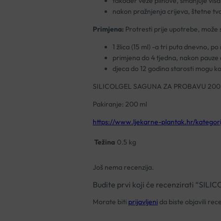
također veže plinove, smanjuje višak
nakon pražnjenja crijeva, štetne tv
Primjena:
Protresti prije upotrebe, može se
1 žlica (15 ml) -a tri puta dnevno, 
primjena do 4 tjedna, nakon pauze o
djeca do 12 godina starosti mogu kor
SILICOLGEL SAGUNA ZA PROBAVU 20
Pakiranje: 200 ml
https://www.ljekarne-plantak.hr/kategor
Težina
0.5 kg
Još nema recenzija.
Budite prvi koji će recenzirati “
Morate biti
prijavljeni
da biste objavili rece