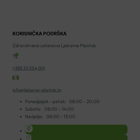
SPREJ
SIRUP
Z
ZELENI
200ML
I
PROPOLIS
količina
U
30ML
1
KORISNIČKA PODRŠKA
količina
ko
Zdravstvena ustanova Ljekarne Plantak
+385 33 554 001
info@ljekarne-plantak.hr
Ponedjeljak - petak:
08:00 – 20:00
Subota:
08:00 – 14:00
Nedjelja:
08:00 – 13:00