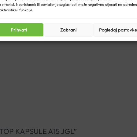
 stranici. Nepristanak ili povlačenje suglasnosti može negativno utjecati na određe
akteristike i funkcije.
Prihvati
Zabrani
Pogledaj postavke
 godina: 1-2 kapsule svakih 4-6 sati do nestanka simptoma.
A STOP KAPSULE A15 JGL”