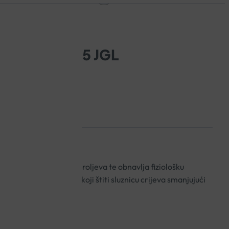
KAPSULE A15 JGL
t i trajanje epizoda proljeva te obnavlja fiziološku
je tako da formira sloj koji štiti sluznicu crijeva smanjujući
proljeva.
anih s proljevom.