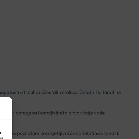
napetosti u trbuhu i učestalih stolica. Želatinski tanat ne
 prodor patogena i ostalih štetnih tvari koje vode
a
snici s poznatom preosjetljivošću na želatinski tanat ili
oj