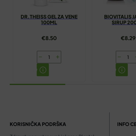
DR.THEISS GEL ZA VENE
BIOVITALIS 
100ML
SIRUP 20
€
8.50
€
8.29
DR.THEISS
BIOVITAL
GEL
JAGLAC
ZA
SIRUP
VENE
200ML
100ML
količina
količina
KORISNIČKA PODRŠKA
INFO C