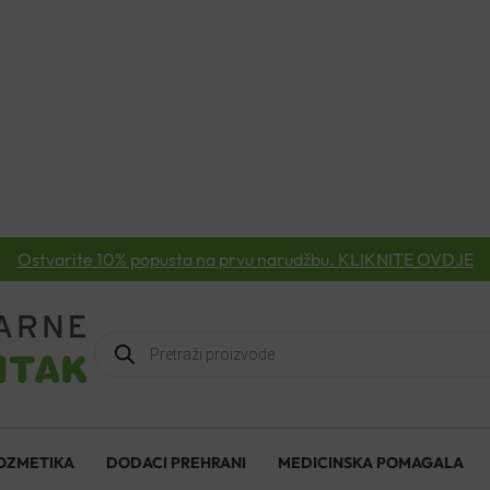
Ostvarite 10% popusta na prvu narudžbu. KLIKNITE OVDJE
Products
search
OZMETIKA
DODACI PREHRANI
MEDICINSKA POMAGALA