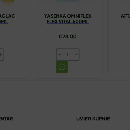
JAGLAC
YASENKA OMNIFLEX
AFT
0ML
FLEX VITAL 500ML
€
28.00
IS
YASENKA
OMNIFLEX
FLEX
VITAL
500ML
količina
ENTAR
UVJETI KUPNJE