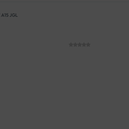
 A15 JGL
NORMIA STOP 
SKU:
C007471
€
11.24
Normia Stop smanjuje učestalos
funkciju stijenke crijeva. Djelu
učestalost i trajanje epizoda 
Za kontrolu simptoma povez