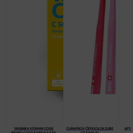
YASENKA VITAMIN CODE
CURAPROX ČETKICA ZA ZUBE
AFTA
IMUNO C 500 KAPSULE A30
CS 5460 A1