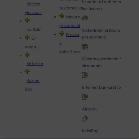
Kreditnim i debitnim
Kartice
reklamacija
karticama
vjernosti
Izjava o
privatnosti
Kontakt
Gotovinom prilikom
Pravila
preuzimanja
O
o
nama
kolačićima
Općom uplatnicom /
Košarica
virmanom
Poklon
Internet bankarstvo
bon
Aircash
KeksPay