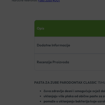
Naručite telefonski
+385 3355 4001
Opis
Dodatne Informacije
Recenzije Proizvoda
PASTA ZA ZUBE PARODONTAX CLASSIC
75M
čuva zdravlje desni i omogućuje svjež da
uklanjaju više plaka od obične paste za 
pomaže u uklanjanju bakterija koje uzro