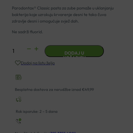
Parodontax® Classic pasta za zube pomaže u uklanjanju
bakterija koje uzrokuju krvarenje desni te tako čuva
zdravlje desni i omogućuje svjež dah.
Ne sadrži fluorid.
PASTA
DODAJ U
ZA
KOŠARICU
Dodaj na listu želja
ZUBE
PARODONTAX
CLASSIC
75ML
Besplatna dostava za narudžbe iznad €49,99
količina
Rok isporuke: 2 – 5 dana