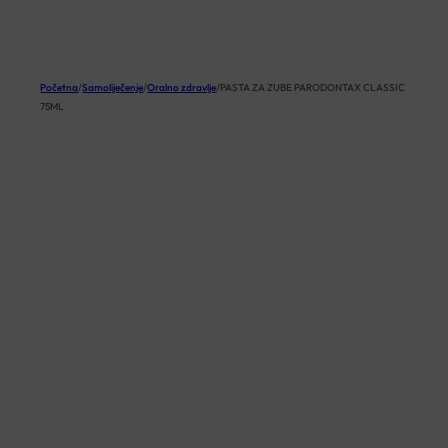
KOŠARICA
Početna
/
Samoliječenje
/
Oralno zdravlje
/
PASTA ZA ZUBE PARODONTAX CLASSIC
75ML