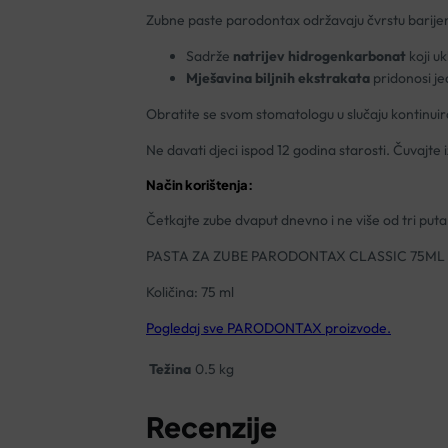
Zubne paste parodontax održavaju čvrstu barijeru 
Sadrže
natrijev hidrogenkarbonat
koji uk
Mješavina biljnih ekstrakata
pridonosi je
Obratite se svom stomatologu u slučaju kontinui
Ne davati djeci ispod 12 godina starosti. Čuvajte 
Način korištenja:
Četkajte zube dvaput dnevno i ne više od tri puta.
PASTA ZA ZUBE PARODONTAX CLASSIC 75ML
Količina: 75 ml
Pogledaj sve PARODONTAX proizvode.
Težina
0.5 kg
Recenzije