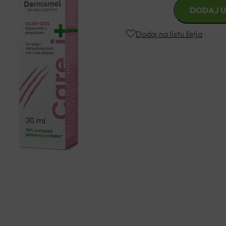
APIMEL
DODAJ U
DERMAMEL
SCAR
Dodaj na listu želja
LESS
MAST
30ML
Besplatna dostava za narudžbe i
količina
Rok isporuke: 2 – 5 dana
Naručite telefonski
+385 3355 400