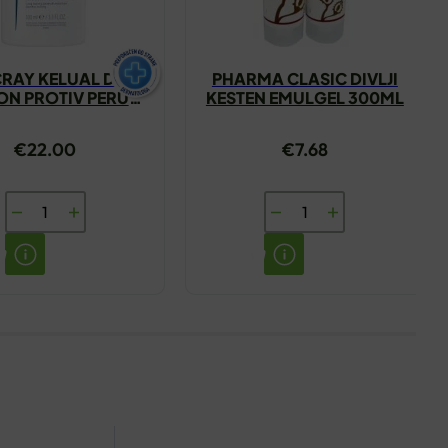
RAY KELUAL DS
PHARMA CLASIC DIVLJI
N PROTIV PERUTI
KESTEN EMULGEL 300ML
100ML
€
22.00
€
7.68
DUCRAY
PHARMA
KELUAL
CLASIC
DS
DIVLJI
ŠAMPON
KESTEN
PROTIV
EMULGEL
PERUTI
300ML
100ML
količina
količina