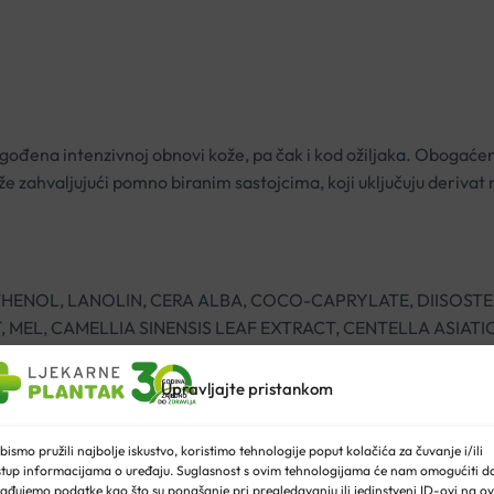
ođena intenzivnoj obnovi kože, pa čak i kod ožiljaka. Obogaće
ože zahvaljujući pomno biranim sastojcima, koji uključuju derivat 
THENOL, LANOLIN, CERA ALBA, COCO-CAPRYLATE, DIISOST
MEL, CAMELLIA SINENSIS LEAF EXTRACT, CENTELLA ASIATI
ESIUM SULFATE, TOCOPHERYL ACETATE, RETINYL PALMITAT
ACID, POTASSIUM SORBATE, TOCOPHEROL, SODIUM PHYTATE
Upravljajte pristankom
ALCOHOL
bismo pružili najbolje iskustvo, koristimo tehnologije poput kolačića za čuvanje i/ili
stup informacijama o uređaju. Suglasnost s ovim tehnologijama će nam omogućiti d
ađujemo podatke kao što su ponašanje pri pregledavanju ili jedinstveni ID-ovi na ov