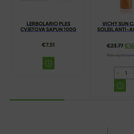
LERBOLARIO PLES
VICHY SUN C
CVJETOVA SAPUN 100G
SOLEIL ANTI-A
KREMA 5
€
7.51
€
1
€
23.77
Naša najniža cijen
VICHY
SUN
CAPITAL
SOLEIL
ANTI-
AGE
SPF50