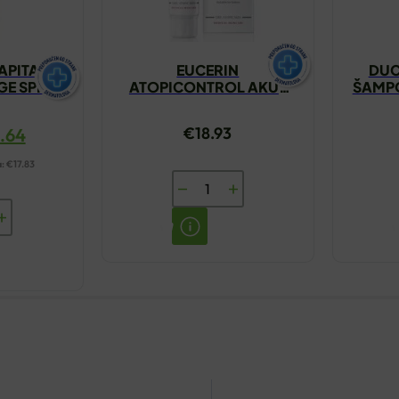
APITAL
EUCERIN
DUC
GE SPF50
ATOPICONTROL AKUT
ŠAMPO
0ML
KREMA 40ML
€
18.93
6.64
a:
€
17.83
EUCERIN
ATOPICONTROL
AKUT
KREMA
40ML
količina