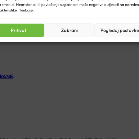
 stranici. Nepristanak ili povlačenje suglasnosti može negativno utjecati na određe
akteristike i funkcije.
ečer ili po potrebi.
Prihvati
Zabrani
Pogledaj postavke
ne izlagati izravnim sunčevim zrakama. U slučaju neizbježnog izl
 RANE
.