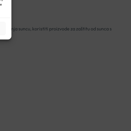
ne
aganja suncu, koristiti proizvode za zaštitu od sunca s