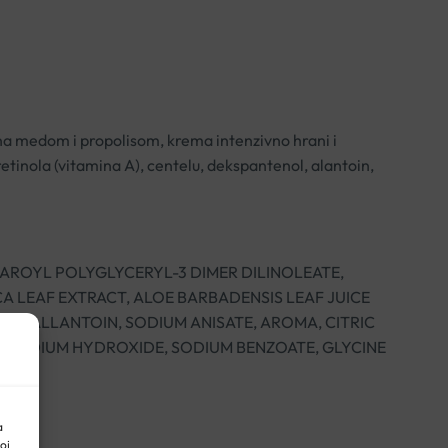
na medom i propolisom, krema intenzivno hrani i
retinola (vitamina A), centelu, dekspantenol, alantoin,
EAROYL POLYGLYCERYL-3 DIMER DILINOLEATE,
CA LEAF EXTRACT, ALOE BARBADENSIS LEAF JUICE
E, ALLANTOIN, SODIUM ANISATE, AROMA, CITRIC
, SODIUM HYDROXIDE, SODIUM BENZOATE, GLYCINE
a
oj