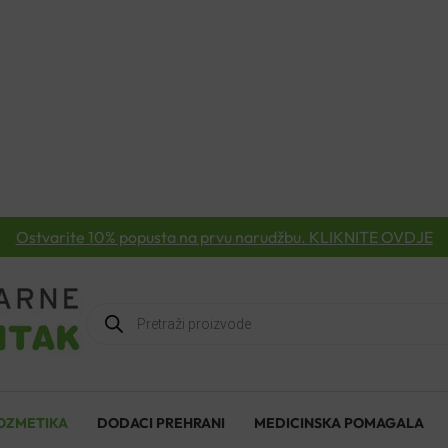
Ostvarite 10% popusta na prvu narudžbu. KLIKNITE OVDJE
Products
search
OZMETIKA
DODACI PREHRANI
MEDICINSKA POMAGALA