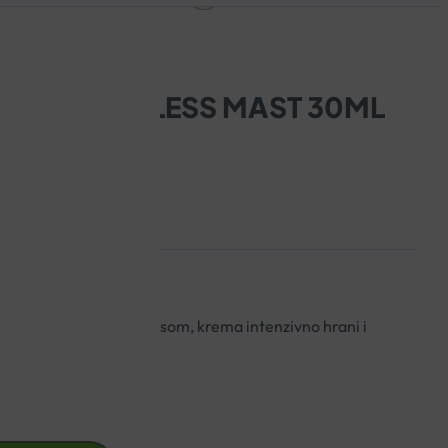
MEL SCAR LESS MAST 30ML
ćena medom i propolisom, krema intenzivno hrani i
ti.