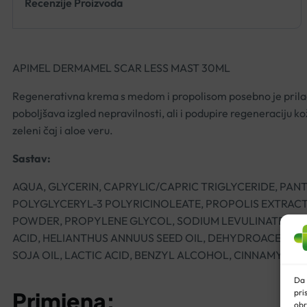
Recenzije Proizvoda
APIMEL DERMAMEL SCAR LESS MAST 30ML
Regenerativna krema s medom i propolisom posebno je prilag
poboljšava izgled nepravilnosti, ali i podupire regeneraciju k
zeleni čaj i aloe veru.
Sastav:
AQUA, GLYCERIN, CAPRYLIC/CAPRIC TRIGLYCERIDE, PAN
POLYGLYCERYL-3 POLYRICINOLEATE, PROPOLIS EXTRACT, 
POWDER, PROPYLENE GLYCOL, SODIUM LEVULINATE, MAGN
ACID, HELIANTHUS ANNUUS SEED OIL, DEHYDROACETIC 
SOJA OIL, LACTIC ACID, BENZYL ALCOHOL, CINNAMYL 
Da 
pri
Primjena:
obr