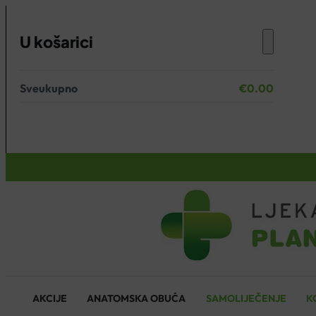
U košarici
Sveukupno
€
0.00
Nema proizvoda u košarici.
KOŠARICA
AKCIJE
ANATOMSKA OBUĆA
SAMOLIJEČENJE
K