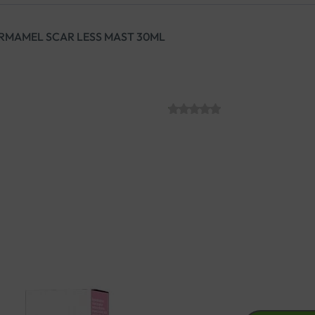
RMAMEL SCAR LESS MAST 30ML
APIMEL DERMA
SKU:
C010743
€
11.87
Regenerativna krema s oboga
poboljšava izgled nepravilnos