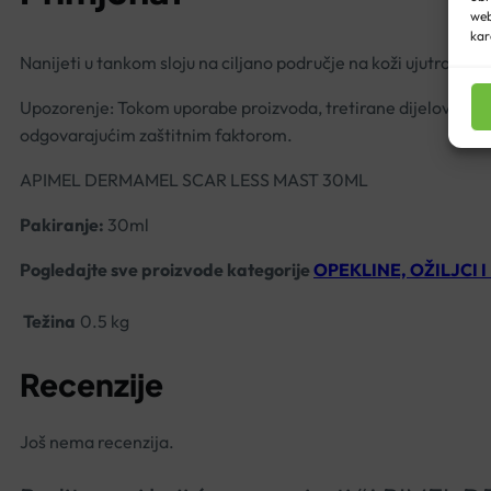
web
kar
Nanijeti u tankom sloju na ciljano područje na koži ujutro i nav
Upozorenje: Tokom uporabe proizvoda, tretirane dijelove kože 
odgovarajućim zaštitnim faktorom.
APIMEL DERMAMEL SCAR LESS MAST 30ML
Pakiranje:
30ml
Pogledajte sve proizvode kategorije
OPEKLINE, OŽILJCI I
Težina
0.5 kg
Recenzije
Još nema recenzija.