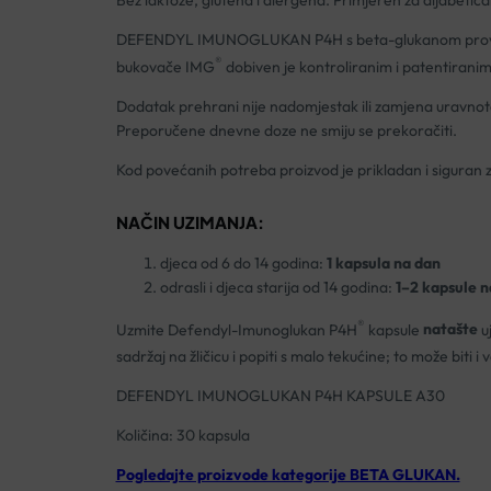
Bez laktoze, glutena i alergena. Primjeren za dijabetiča
DEFENDYL IMUNOGLUKAN P4H s beta-glukanom provjeren j
®
bukovače IMG
dobiven je kontroliranim i patentirani
Dodatak prehrani nije nadomjestak ili zamjena uravnote
Preporučene dnevne doze ne smiju se prekoračiti.
Kod povećanih potreba proizvod je prikladan i siguran z
NAČIN UZIMANJA:
djeca od 6 do 14 godina:
1 kapsula na dan
odrasli i djeca starija od 14 godina:
1–2 kapsule n
®
Uzmite Defendyl-Imunoglukan P4H
kapsule
natašte
uj
sadržaj na žličicu i popiti s malo tekućine; to može bit
DEFENDYL IMUNOGLUKAN P4H KAPSULE A30
Količina: 30 kapsula
Pogledajte proizvode kategorije BETA GLUKAN.