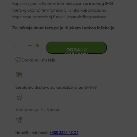
®
Kapsule s jedinstvenom kombinacijom prirodnog IMG
(beta-glukana) te vitamina C i cinka koji dokazano
doprinose normalnoj funkciji imunološkog sustava.
Za jačanje imuniteta prije, tijekom i nakon infekcije.
DEFENDYL
DODAJ U
IMUNOGLUKAN
KOŠARICU
Dodaj na listu želja
P4H
KAPSULE
A30
količina
Besplatna dostava za narudžbe iznad €49,99
Rok isporuke: 2 – 5 dana
Naručite telefonski
+385 3355 4001