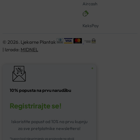
Aircash
KeksPay
© 2026. Ljekarne Plantak
| Izrada:
MIDNEL
10% popusta na prvu narudžbu
Registrirajte se!
Iskoristite popust od 10% na prvu kupnju
za sve pretplatnike newslettera!
*kupon kod nije primjenjiv za proizvode na akciji