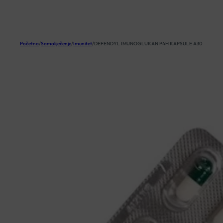
KOŠARICA
Početna
/
Samoliječenje
/
Imunitet
/
DEFENDYL IMUNOGLUKAN P4H KAPSULE A30