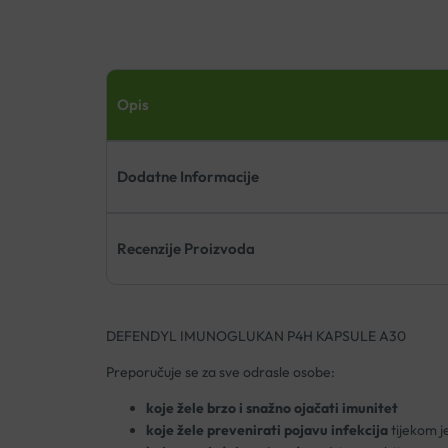
Opis
Dodatne Informacije
Recenzije Proizvoda
DEFENDYL IMUNOGLUKAN P4H KAPSULE A30
Preporučuje se za sve odrasle osobe:
koje žele brzo i snažno ojačati imunitet
koje žele prevenirati pojavu infekcija
tijekom j