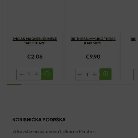
ENCIAN MAGNEZIJ ŠUMEĆE
DR.THEISS IMMUNO THEISS
BIOV
TABLETE A20
KAPI 50ML
€
2.06
€
9.90
ENCIAN
DR.THEISS
B
MAGNEZIJ
IMMUNO
A
ŠUMEĆE
THEISS
F
TABLETE
KAPI
2
A20
50ML
ko
količina
količina
KORISNIČKA PODRŠKA
Zdravstvena ustanova Ljekarne Plantak