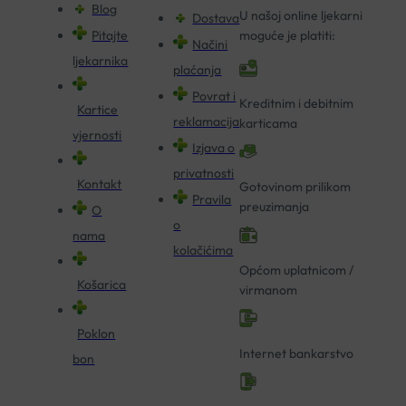
Blog
U našoj online ljekarni
Dostava
Pitajte
moguće je platiti:
Načini
ljekarnika
plaćanja
Povrat i
Kreditnim i debitnim
Kartice
reklamacija
karticama
vjernosti
Izjava o
privatnosti
Kontakt
Gotovinom prilikom
Pravila
preuzimanja
O
o
nama
kolačićima
Općom uplatnicom /
Košarica
virmanom
Poklon
Internet bankarstvo
bon