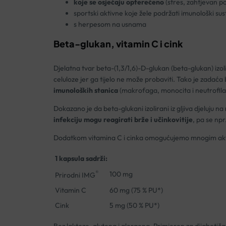
koje se osjećaju opterećeno
(stres, zahtjevan p
sportski aktivne koje žele podržati imunološki sus
s herpesom na usnama
Beta-glukan, vitamin C i cink
Djelatna tvar beta-(1,3/1,6)-D-glukan (beta-glukan) izoli
celuloze jer ga tijelo ne može probaviti. Tako je zada
imunoloških stanica
(makrofaga, monocita i neutrofila
Dokazano je da beta-glukani izolirani iz gljiva djeluju na
infekciju mogu reagirati brže i učinkovitije
, pa se npr
Dodatkom vitamina C i cinka omogućujemo mnogim akt
1 kapsula sadrži:
®
100 mg
Prirodni IMG
Vitamin C
60 mg (75 % PU*)
Cink
5 mg (50 % PU*)