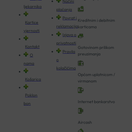
Načini
ljekarnika
plaćanja
Povrat i
Kreditnim i debitnim
Kartice
reklamacija
karticama
vjernosti
Izjava o
privatnosti
Kontakt
Gotovinom prilikom
Pravila
preuzimanja
O
o
nama
kolačićima
Općom uplatnicom /
Košarica
virmanom
Poklon
Internet bankarstvo
bon
Aircash