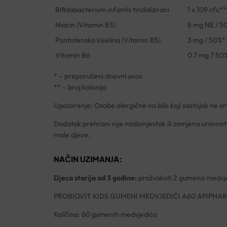
Bifidobacterium infantis tindalizirani
1 x 109 cfu**
Niacin (Vitamin B3)
8 mg NE / 5
Pantotenska kiselina (Vitamin B5)
3 mg / 50%*
Vitamin B6
0.7 mg 7 50
* – preporučeni dnevni unos
** – broj kolonija
Upozorenje: Osobe alergične na bilo koji sastojak ne sm
Dodatak prehrani nije nadomjestak ili zamjena uravnot
male djece.
NAČIN UZIMANJA:
Djeca starija od 3 godine:
prožvakati 2 gumena medvjed
PROBIOVIT KIDS GUMENI MEDVJEDIĆI A60 APIPHA
Količina: 60 gumenih medvjedića