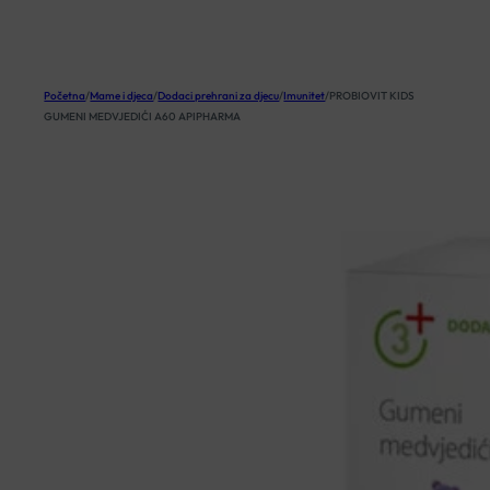
KOŠARICA
Početna
/
Mame i djeca
/
Dodaci prehrani za djecu
/
Imunitet
/
PROBIOVIT KIDS
GUMENI MEDVJEDIĆI A60 APIPHARMA