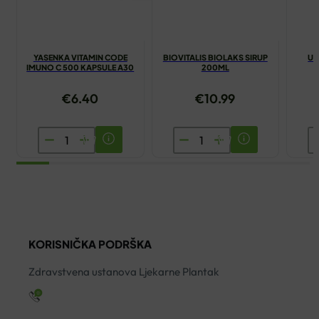
YASENKA VITAMIN CODE
BIOVITALIS BIOLAKS SIRUP
UR
IMUNO C 500 KAPSULE A30
200ML
€
6.40
€
10.99
YASENKA
BIOVITALIS
U
VITAMIN
BIOLAKS
B
CODE
SIRUP
2
IMUNO
200ML
Y
C
količina
ko
500
KORISNIČKA PODRŠKA
KAPSULE
A30
Zdravstvena ustanova Ljekarne Plantak
količina