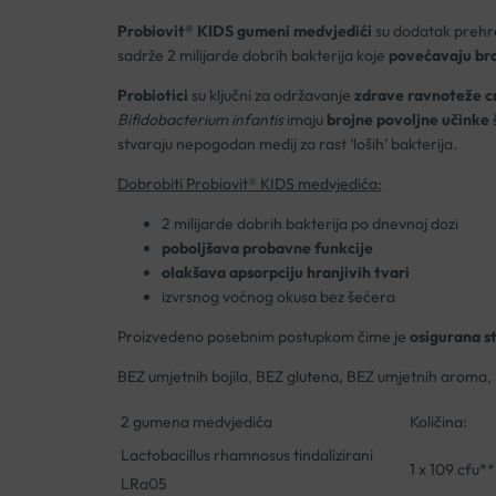
Probiovit® KIDS gumeni medvjedići
su dodatak prehran
sadrže 2 milijarde dobrih bakterija koje
povećavaju bro
Probiotici
su ključni za održavanje
zdrave ravnoteže cr
Bifidobacterium infantis
imaju
brojne povoljne učinke
š
stvaraju nepogodan medij za rast ‘loših’ bakterija.
Dobrobiti Probiovit® KIDS medvjedića:
2 milijarde dobrih bakterija po dnevnoj dozi
poboljšava probavne funkcije
olakšava apsorpciju hranjivih tvari
izvrsnog voćnog okusa bez šećera
Proizvedeno posebnim postupkom čime je
osigurana st
BEZ umjetnih bojila, BEZ glutena, BEZ umjetnih aroma
2 gumena medvjedića
Količina:
Lactobacillus rhamnosus tindalizirani
1 x 109 cfu**
LRa05