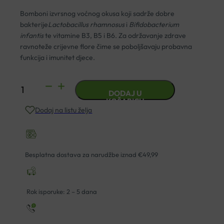
Bomboni izvrsnog voćnog okusa koji sadrže dobre
bakterije
Lactobacillus rhamnosus
i
Bifidobacterium
infantis
te vitamine B3, B5 i B6. Za održavanje zdrave
ravnoteže crijevne flore čime se poboljšavaju probavna
funkcija i imunitet djece.
PROBIOVIT
DODAJ U
KIDS
KOŠARICU
Dodaj na listu želja
GUMENI
MEDVJEDIĆI
A60
APIPHARMA
Besplatna dostava za narudžbe iznad €49,99
količina
Rok isporuke: 2 – 5 dana