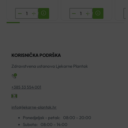
AVENE
AVENE
A
CLEANANCE
TERMALNA
C
HYDRA
VODA
O
UMIRUJUĆA
SPREJ
H
KREMA
50ML
K
ZA
količina
4
KORISNIČKA PODRŠKA
ČIŠĆENJE
ko
200ML
Zdravstvena ustanova Ljekarne Plantak
količina
+385 33 554 001
info@ljekarne-plantak.hr
Ponedjeljak - petak:
08:00 – 20:00
Subota:
08:00 – 14:00