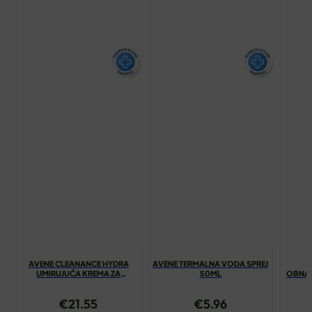
AVENE CLEANANCE HYDRA
AVENE TERMALNA VODA SPREJ
A
UMIRUJUĆA KREMA ZA
50ML
OBNAV
ČIŠĆENJE 200ML
€
21.55
€
5.96