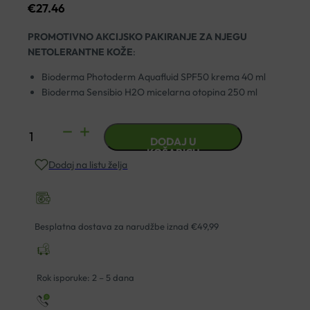
€
27.46
PROMOTIVNO AKCIJSKO PAKIRANJE ZA NJEGU
NETOLERANTNE KOŽE
:
Bioderma Photoderm Aquafluid SPF50 krema 40 ml
Bioderma Sensibio H2O micelarna otopina 250 ml
BIODERMA
DODAJ U
PHOTODERM
KOŠARICU
Dodaj na listu želja
AQUAFLUID
SPF50
+
SENSIBIO
Besplatna dostava za narudžbe iznad €49,99
H2O
MICELARNA
OTOPINA
Rok isporuke: 2 – 5 dana
PROMO