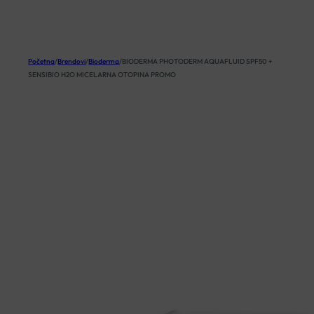
KOŠARICA
Početna
/
Brendovi
/
Bioderma
/
BIODERMA PHOTODERM AQUAFLUID SPF50 +
SENSIBIO H2O MICELARNA OTOPINA PROMO