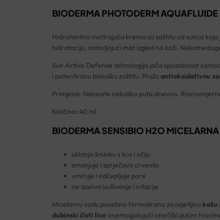
BIODERMA PHOTODERM AQUAFLUIDE 
Hidratantna matirajuća krema za zaštitu od sunca koja ja
hidrataciju, ostavljajući mat izgled na koži. Nekomedoge
Sun Active Defense tehnologija jača sposobnost samoobr
i patentiranu biološku zaštitu. Pruža
antioksidativnu za
Primjena: Nanesite nekoliko puta dnevno. Ravnomjerno i o
Količina: 40 ml
BIODERMA SENSIBIO H2O MICELARNA
uklanja šminku s lica i očiju
smanjuje i sprječava crvenilo
umiruje i odčepljuje pore
ne izaziva isušivanje i iritacije
Micelarnu vodu posebno formulirana za osjetljivu
kožu 
dubinski čisti lice
onemogućujući onečišćujućim tvarima p