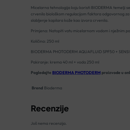
Micelarna tehnologija koju koristi BIODERMA temelji se n
crvenilo biološkom regulacijom faktora odgovornog za ši
slabljenje kapilara kože kao izvora crvenila.
Primjena: Natopiti vatu micelarnom vodom i nježnim pokr
Količina: 250 ml
BIODERMA PHOTODERM AQUAFLUID SPF50 + SENS
Pakiranje: krema 40 ml + voda 250 ml
Pogledajte
BIODERMA PHOTODERM
proizvode
u on
Brend
Bioderma
Recenzije
Još nema recenzija.