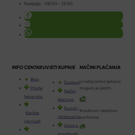
Nedjelja:
08:00 – 13:00
INFO CENTAR
UVJETI KUPNJE
NAČINI PLAĆANJA
Blog
U našoj online ljekarni
Dostava
Pitajte
moguće je platiti:
Načini
ljekarnika
plaćanja
Povrat i
Kreditnim i debitnim
Kartice
reklamacija
karticama
vjernosti
Izjava o
privatnosti